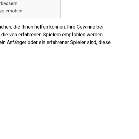
erbessern
 zu erhöhen
chen, die Ihnen helfen können, Ihre Gewinne bei
die von erfahrenen Spielern empfohlen werden,
ein Anfänger oder ein erfahrener Spieler sind, diese