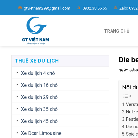
Chuyển
gtvietnam299@gmail.com
0932.38.55.66
Zalo: 0932
đến
nội
dung
TRANG CHỦ
Die b
THUÊ XE DU LỊCH
NGÀY ĐĂ
Xe du lịch 4 chỗ
Xe du lịch 16 chỗ
Nội d
Xe du lịch 29 chỗ
Verst
Xe du lịch 35 chỗ
Nutze
Festl
Xe du lịch 45 chỗ
Die r
Xe Dcar Limousine
Spiel