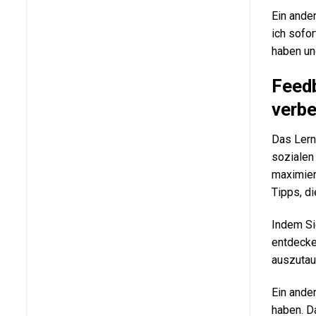
Ein ander
ich sofor
haben und
Feedb
verb
Das Lern
sozialen
maximie
Tipps, di
Indem Si
entdecken
auszutau
Ein ander
haben. D