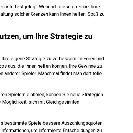
erluste festgelegt. Wenn ich diese erreiche, höre
nhaltung solcher Grenzen kann Ihnen helfen, Spaß zu
utzen, um Ihre Strategie zu
Ihre eigene Strategie zu verbessern. In Foren und
pps aus, die Ihnen helfen können, Ihre Gewinne zu
en anderer Spieler. Manchmal findet man dort tolle
ren Spielern einholen, können Sie neue Strategien
e Möglichkeit, sich mit Gleichgesinnten
 dass bestimmte Spiele bessere Auszahlungsquoten
 Informationen, um informierte Entscheidungen zu