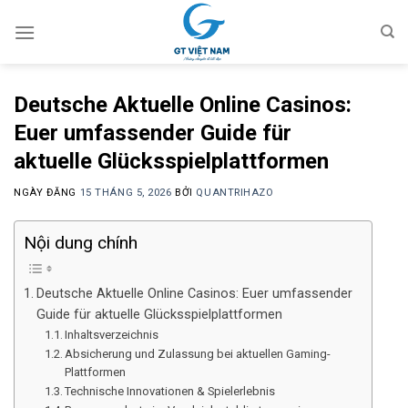
Chuyển
đến
nội
dung
Deutsche Aktuelle Online Casinos:
Euer umfassender Guide für
aktuelle Glücksspielplattformen
NGÀY ĐĂNG
15 THÁNG 5, 2026
BỞI
QUANTRIHAZO
Nội dung chính
Deutsche Aktuelle Online Casinos: Euer umfassender
Guide für aktuelle Glücksspielplattformen
Inhaltsverzeichnis
Absicherung und Zulassung bei aktuellen Gaming-
Plattformen
Technische Innovationen & Spielerlebnis