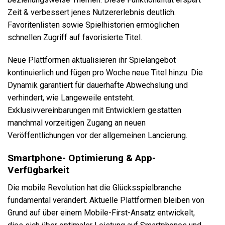
Zeit & verbessert jenes Nutzererlebnis deutlich.
Favoritenlisten sowie Spielhistorien ermöglichen
schnellen Zugriff auf favorisierte Titel.
Neue Plattformen aktualisieren ihr Spielangebot
kontinuierlich und fügen pro Woche neue Titel hinzu. Die
Dynamik garantiert für dauerhafte Abwechslung und
verhindert, wie Langeweile entsteht.
Exklusivvereinbarungen mit Entwicklern gestatten
manchmal vorzeitigen Zugang an neuen
Veröffentlichungen vor der allgemeinen Lancierung.
Smartphone- Optimierung & App-
Verfügbarkeit
Die mobile Revolution hat die Glücksspielbranche
fundamental verändert. Aktuelle Plattformen bleiben von
Grund auf über einem Mobile-First-Ansatz entwickelt,