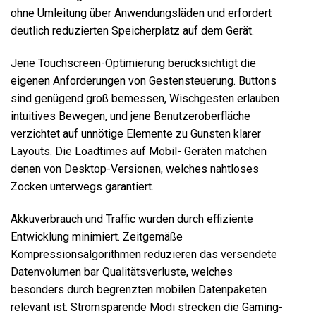
ohne Umleitung über Anwendungsläden und erfordert
deutlich reduzierten Speicherplatz auf dem Gerät.
Jene Touchscreen-Optimierung berücksichtigt die
eigenen Anforderungen von Gestensteuerung. Buttons
sind genügend groß bemessen, Wischgesten erlauben
intuitives Bewegen, und jene Benutzeroberfläche
verzichtet auf unnötige Elemente zu Gunsten klarer
Layouts. Die Loadtimes auf Mobil- Geräten matchen
denen von Desktop-Versionen, welches nahtloses
Zocken unterwegs garantiert.
Akkuverbrauch und Traffic wurden durch effiziente
Entwicklung minimiert. Zeitgemäße
Kompressionsalgorithmen reduzieren das versendete
Datenvolumen bar Qualitätsverluste, welches
besonders durch begrenzten mobilen Datenpaketen
relevant ist. Stromsparende Modi strecken die Gaming-