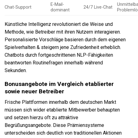
E-Mail-
Unmittelb
Chat-Support
24/7 Live-Chat
dominant
Probleml
Künstliche Intelligenz revolutioniert die Weise und
Methode, wie Betreiber mit ihren Nutzern interagieren.
Personalisierte Vorschläge basieren durch dem eigenen
Spielverhalten & steigern jene Zufriedenheit erheblich.
Chatbots durch fortgeschrittenen NLP-Fähigkeiten
beantworten Routinefragen innerhalb während
Sekunden.
Bonusangebote im Vergleich etablierter
sowie neuer Betreiber
Frische Plattformen innerhalb dem deutschen Markt
müssen sich wider etablierte Mitbewerber behaupten
und setzen hierzu oft zu attraktive
Begrüßungsangebote. Diese Prämiensysteme
unterscheiden sich deutlich von traditionellen Aktionen