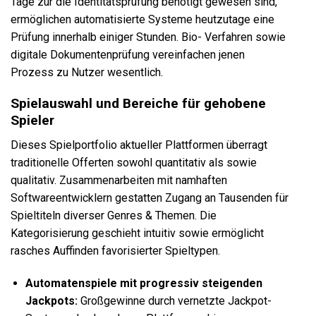
Tage zur die Identitätsprüfung benötigt gewesen sind,
ermöglichen automatisierte Systeme heutzutage eine
Prüfung innerhalb einiger Stunden. Bio- Verfahren sowie
digitale Dokumentenprüfung vereinfachen jenen
Prozess zu Nutzer wesentlich.
Spielauswahl und Bereiche für gehobene
Spieler
Dieses Spielportfolio aktueller Plattformen überragt
traditionelle Offerten sowohl quantitativ als sowie
qualitativ. Zusammenarbeiten mit namhaften
Softwareentwicklern gestatten Zugang an Tausenden für
Spieltiteln diverser Genres & Themen. Die
Kategorisierung geschieht intuitiv sowie ermöglicht
rasches Auffinden favorisierter Spieltypen.
Automatenspiele mit progressiv steigenden
Jackpots:
Großgewinne durch vernetzte Jackpot-