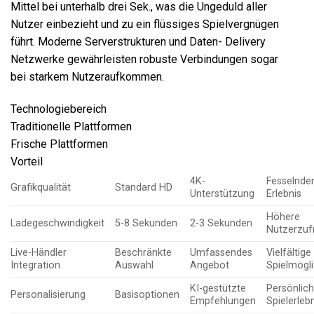
Mittel bei unterhalb drei Sek., was die Ungeduld aller
Nutzer einbezieht und zu ein flüssiges Spielvergnügen
führt. Moderne Serverstrukturen und Daten- Delivery
Netzwerke gewährleisten robuste Verbindungen sogar
bei starkem Nutzeraufkommen.
Technologiebereich
Traditionelle Plattformen
Frische Plattformen
Vorteil
4K-
Fesselnde
Grafikqualität
Standard HD
Unterstützung
Erlebnis
Höhere
Ladegeschwindigkeit
5-8 Sekunden
2-3 Sekunden
Nutzerzuf
Live-Händler
Beschränkte
Umfassendes
Vielfältige
Integration
Auswahl
Angebot
Spielmögli
KI-gestützte
Persönlic
Personalisierung
Basisoptionen
Empfehlungen
Spielerleb