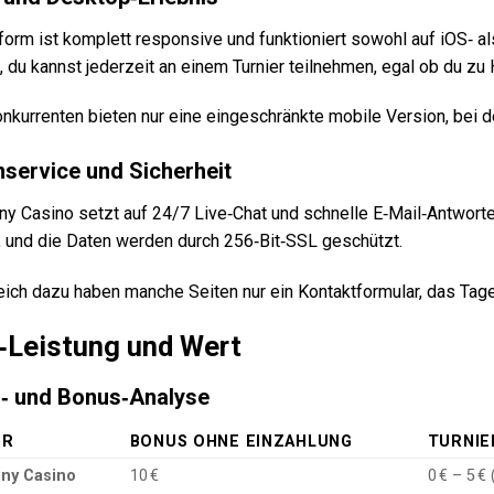
tform ist komplett responsive und funktioniert sowohl auf iOS‑ 
, du kannst jederzeit an einem Turnier teilnehmen, egal ob du zu
nkurrenten bieten nur eine eingeschränkte mobile Version, bei de
service und Sicherheit
ny Casino setzt auf 24/7 Live‑Chat und schnelle E‑Mail‑Antwort
y, und die Daten werden durch 256‑Bit‑SSL geschützt.
eich dazu haben manche Seiten nur ein Kontaktformular, das Tage
‑Leistung und Wert
‑ und Bonus‑Analyse
ER
BONUS OHNE EINZAHLUNG
TURNIE
ny Casino
10 €
0 € – 5 €