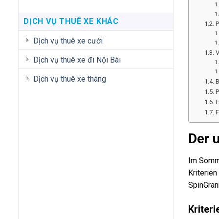
DỊCH VỤ THUÊ XE KHÁC
P
Dịch vụ thuê xe cưới
V
Dịch vụ thuê xe đi Nội Bài
Dịch vụ thuê xe tháng
B
P
H
F
Der 
Im Somme
Kriterien
SpinGrann
Kriteri