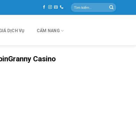
Tìm
kiếm:
GIÁ DỊCH VỤ
CẨM NANG
SpinGranny Casino