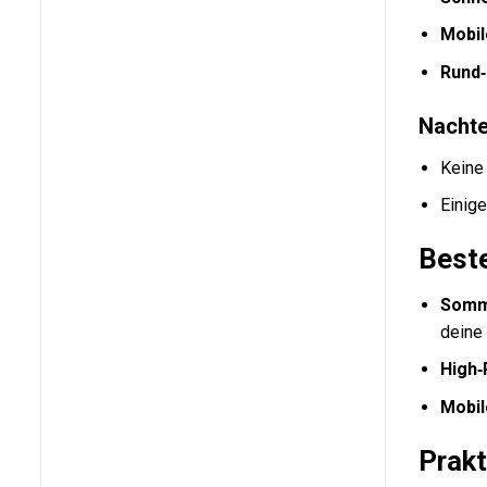
Mobil
Rund‑
Nachte
Keine
Einig
Beste
Somm
deine
High‑
Mobil
Prakt