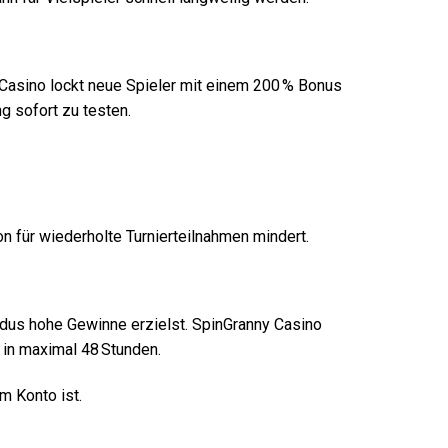
Casino lockt neue Spieler mit einem 200 % Bonus
g sofort zu testen.
n für wiederholte Turnierteilnahmen mindert.
dus hohe Gewinne erzielst. SpinGranny Casino
 in maximal 48 Stunden.
m Konto ist.