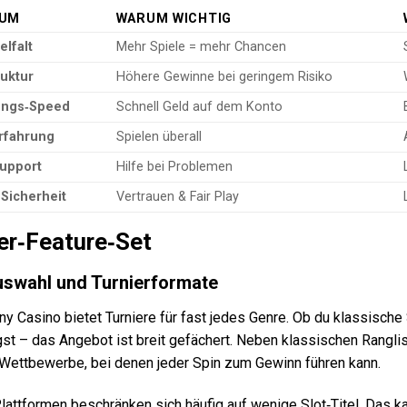
IUM
WARUM WICHTIG
elfalt
Mehr Spiele = mehr Chancen
uktur
Höhere Gewinne bei geringem Risiko
ungs‑Speed
Schnell Geld auf dem Konto
rfahrung
Spielen überall
upport
Hilfe bei Problemen
 Sicherheit
Vertrauen & Fair Play
er‑Feature‑Set
uswahl und Turnierformate
ny Casino bietet Turniere für fast jedes Genre. Ob du klassische
st – das Angebot ist breit gefächert. Neben klassischen Ranglis
Wettbewerbe, bei denen jeder Spin zum Gewinn führen kann.
attformen beschränken sich häufig auf wenige Slot‑Titel. Das ka