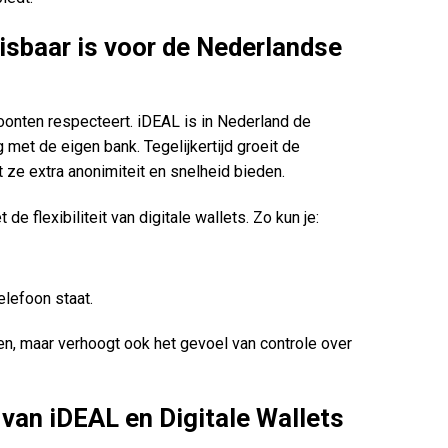
baar is voor de Nederlandse
onten respecteert. iDEAL is in Nederland de
met de eigen bank. Tegelijkertijd groeit de
t ze extra anonimiteit en snelheid bieden.
 flexibiliteit van digitale wallets. Zo kun je:
elefoon staat.
len, maar verhoogt ook het gevoel van controle over
van iDEAL en Digitale Wallets