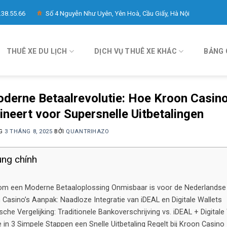
.38.55.66
Số 4 Nguyễn Như Uyên, Yên Hoà, Cầu Giấy, Hà Nội
THUÊ XE DU LỊCH
DỊCH VỤ THUÊ XE KHÁC
BẢNG 
derne Betaalrevolutie: Hoe Kroon Casino 
neert voor Supersnelle Uitbetalingen
NG
3 THÁNG 8, 2025
BỞI
QUANTRIHAZO
ung chính
m een Moderne Betaaloplossing Onmisbaar is voor de Nederlandse
 Casino’s Aanpak: Naadloze Integratie van iDEAL en Digitale Wallets
sche Vergelijking: Traditionele Bankoverschrijving vs. iDEAL + Digitale
e in 3 Simpele Stappen een Snelle Uitbetaling Regelt bij Kroon Casino