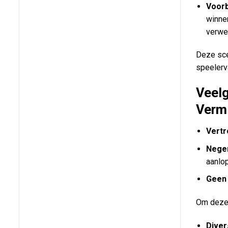
Voorb
winnen
verwer
Deze scen
speelerva
Veelg
Vermi
Vert
Neger
aanlo
Geen 
Om deze 
Diver