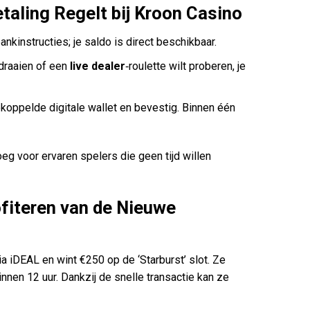
etaling Regelt bij Kroon Casino
ankinstructies; je saldo is direct beschikbaar.
 draaien of een
live dealer
‑roulette wilt proberen, je
koppelde digitale wallet en bevestig. Binnen één
g voor ervaren spelers die geen tijd willen
ofiteren van de Nieuwe
ia iDEAL en wint €250 op de ‘Starburst’ slot. Ze
innen 12 uur. Dankzij de snelle transactie kan ze