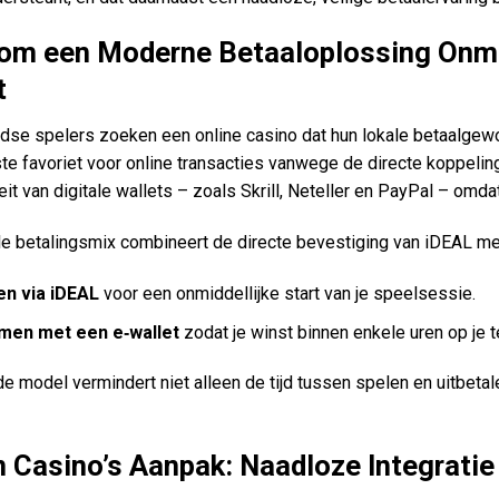
om een Moderne Betaaloplossing Onmis
t
dse spelers zoeken een online casino dat hun lokale betaalgewo
e favoriet voor online transacties vanwege de directe koppeling 
eit van digitale wallets – zoals Skrill, Neteller en PayPal – omda
e betalingsmix combineert de directe bevestiging van iDEAL met de
en via iDEAL
voor een onmiddellijke start van je speelsessie.
en met een e‑wallet
zodat je winst binnen enkele uren op je t
de model vermindert niet alleen de tijd tussen spelen en uitbeta
 Casino’s Aanpak: Naadloze Integratie 