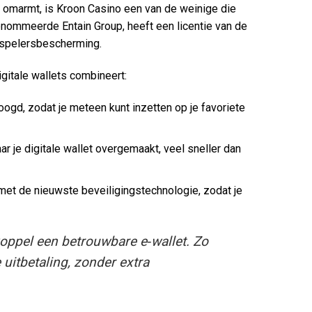
l omarmt, is Kroon Casino een van de weinige die
enommeerde Entain Group, heeft een licentie van de
e spelersbescherming.
gitale wallets combineert:
ogd, zodat je meteen kunt inzetten op je favoriete
 je digitale wallet overgemaakt, veel sneller dan
t de nieuwste beveiligingstechnologie, zodat je
koppel een betrouwbare e‑wallet. Zo
 uitbetaling, zonder extra