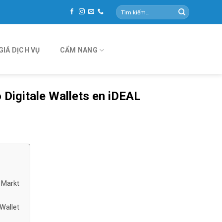
Tìm
kiếm:
GIÁ DỊCH VỤ
CẨM NANG
Digitale Wallets en iDEAL
 Markt
 Wallet