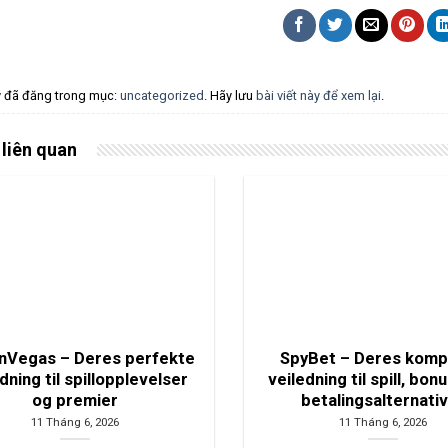
ày đã đăng trong mục:
uncategorized
. Hãy lưu
bài viết này để xem lại
.
 liên quan
nVegas – Deres perfekte
SpyBet – Deres komp
dning til spillopplevelser
veiledning til spill, bon
og premier
betalingsalternati
11 Tháng 6, 2026
11 Tháng 6, 2026