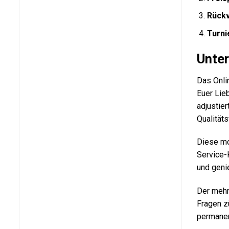
Rück
Turni
Unte
Das Onlin
Euer Lie
adjustier
Qualitäts
Diese mo
Service-
und geni
Der mehr
Fragen z
permanen