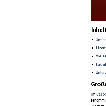
Inhal
Umfan
Lizen
Viels
Lukra
Unter
Große
Im
Casoo
renommier