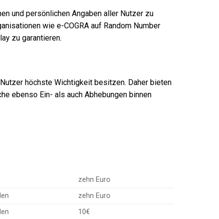
nen und persönlichen Angaben aller Nutzer zu
rganisationen wie e-COGRA auf Random Number
ay zu garantieren.
Nutzer höchste Wichtigkeit besitzen. Daher bieten
lche ebenso Ein- als auch Abhebungen binnen
e
zehn Euro
den
zehn Euro
den
10€