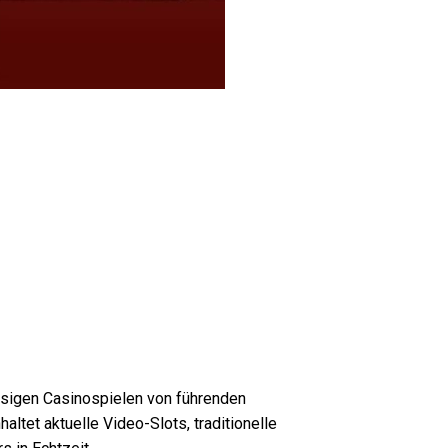
assigen Casinospielen von führenden
ltet aktuelle Video-Slots, traditionelle