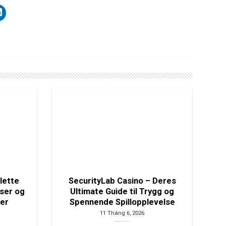
lette
SecurityLab Casino – Deres
user og
Ultimate Guide til Trygg og
ver
Spennende Spillopplevelse
11 Tháng 6, 2026