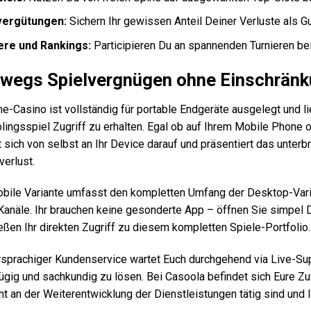
vergütungen:
Sichern Ihr gewissen Anteil Deiner Verluste als Gu
ere und Rankings:
Participieren Du an spannenden Turnieren bei
rwegs Spielvergnügen ohne Einschrän
e-Casino ist vollständig für portable Endgeräte ausgelegt und lie
blingsspiel Zugriff zu erhalten. Egal ob auf Ihrem Mobile Phone
t sich von selbst an Ihr Device darauf und präsentiert das unte
verlust.
bile Variante umfasst den kompletten Umfang der Desktop-Varia
Kanäle. Ihr brauchen keine gesonderte App – öffnen Sie simpel 
eßen Ihr direkten Zugriff zu diesem kompletten Spiele-Portfolio.
sprachiger Kundenservice wartet Euch durchgehend via Live-Sup
ügig und sachkundig zu lösen. Bei Casoola befindet sich Eure Z
t an der Weiterentwicklung der Dienstleistungen tätig sind und I