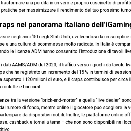
rasformare una perdita in un vero e proprio cuscinetto di profitto
 pratiche per massimizzare il rendimento del tuo prossimo turno 
 craps nel panorama italiano dell’iGaming
nasce negli anni ‘30 negli Stati Uniti, evolvendosi da un semplice
 e una cultura di scommesse molto radicata. In Italia è comparso
ndo le licenze ADM hanno consentito l’introduzione di tavoli live
 dati AAMS/ADM del 2023, il traffico verso i giochi da tavolo liv
aps che ha registrato un incremento del 15 % in termini di sessio
a superato i 120 milioni di euro, e il craps contribuisce per circa il
a roulette e baccarat.
enze tra la versione “brick‑and‑mortar” e quella “live dealer” sono 
dal rumore di fondo, mentre online il giocatore può scegliere la velo
artecipare da dispositivi mobili. Inoltre, le piattaforme online
e, cashback e tornei a tema – che non sono disponibili nei local
itivo.