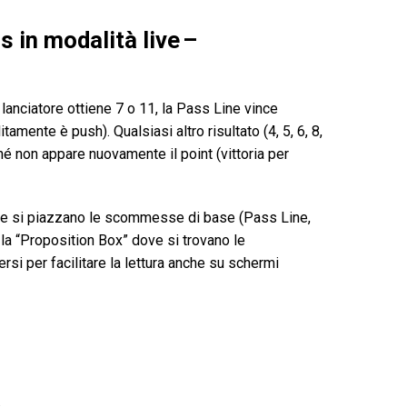
 in modalità live –
l lanciatore ottiene 7 o 11, la Pass Line vince
mente è push). Qualsiasi altro risultato (4, 5, 6, 8,
ché non appare nuovamente il point (vittoria per
” dove si piazzano le scommesse di base (Pass Line,
la “Proposition Box” dove si trovano le
si per facilitare la lettura anche su schermi
.