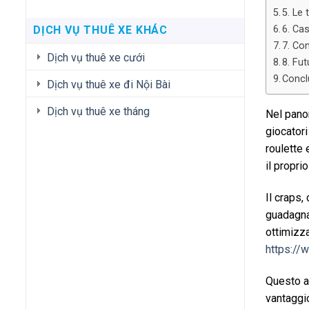
5. Le
DỊCH VỤ THUÊ XE KHÁC
6. Cas
7. Co
Dịch vụ thuê xe cưới
8. Fut
Conclu
Dịch vụ thuê xe đi Nội Bài
Dịch vụ thuê xe tháng
Nel panor
giocatori
roulette 
il propri
Il craps,
guadagnat
ottimizza
https://w
Questo ar
vantaggi