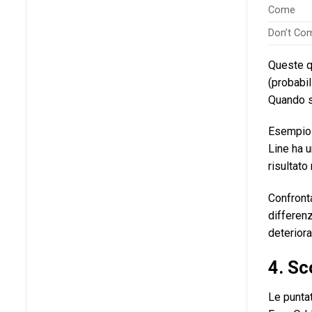
Come
Don’t Co
Queste qu
(probabil
Quando s
Esempio 
Line ha u
risultato
Confront
differenz
deteriora
4. Sc
Le punta