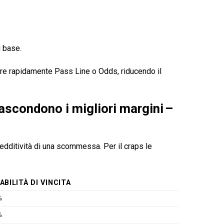
 base.
rire rapidamente Pass Line o Odds, riducendo il
scondono i migliori margini –
redditività di una scommessa. Per il craps le
BILITÀ DI VINCITA
%
%