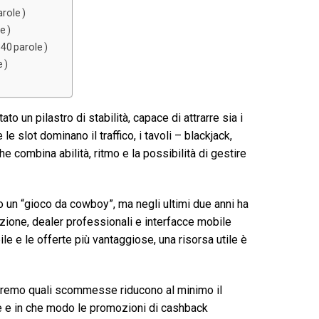
role )
e )
40 parole )
 )
 un pilastro di stabilità, capace di attrarre sia i
le slot dominano il traffico, i tavoli – blackjack,
he combina abilità, ritmo e la possibilità di gestire
to un “gioco da cowboy”, ma negli ultimi due anni ha
nizione, dealer professionali e interfacce mobile
e e le offerte più vantaggiose, una risorsa utile è
zzeremo quali scommesse riducono al minimo il
ge e in che modo le promozioni di cashback