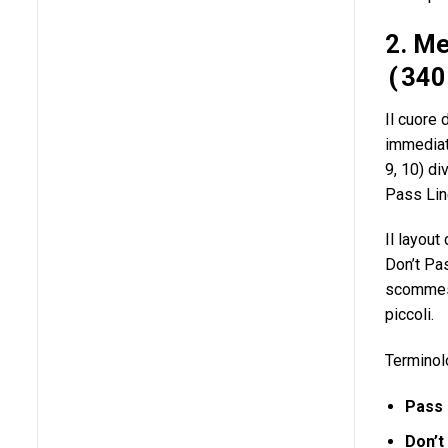
2. Me
( 340
Il cuore 
immediata
9, 10) di
Pass Line
Il layout
Don’t Pas
scommesse
piccoli.
Terminolo
Pass 
Don’t