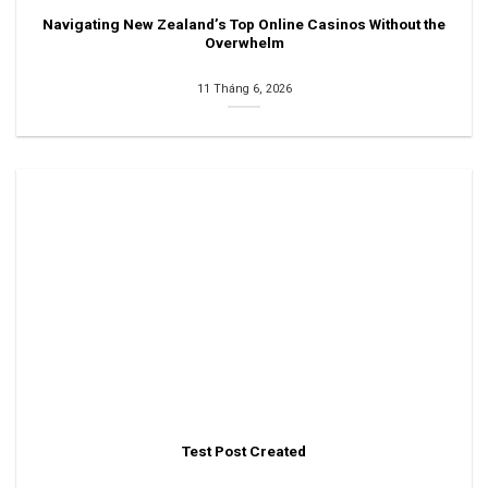
Navigating New Zealand’s Top Online Casinos Without the
Overwhelm
11 Tháng 6, 2026
Test Post Created