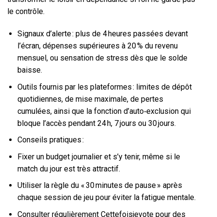
le contrôle.
Signaux d’alerte : plus de 4 heures passées devant
l’écran, dépenses supérieures à 20 % du revenu
mensuel, ou sensation de stress dès que le solde
baisse.
Outils fournis par les plateformes : limites de dépôt
quotidiennes, de mise maximale, de pertes
cumulées, ainsi que la fonction d’auto‑exclusion qui
bloque l’accès pendant 24 h, 7 jours ou 30 jours.
Conseils pratiques :
Fixer un budget journalier et s’y tenir, même si le
match du jour est très attractif.
Utiliser la règle du « 30 minutes de pause » après
chaque session de jeu pour éviter la fatigue mentale.
Consulter régulièrement Cettefoisjevote pour des