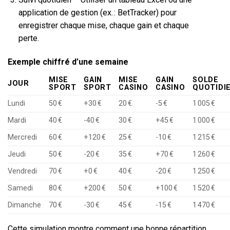
application de gestion (ex. : BetTracker) pour
enregistrer chaque mise, chaque gain et chaque
perte.
Exemple chiffré d’une semaine
MISE
GAIN
MISE
GAIN
SOLDE
JOUR
SPORT
SPORT
CASINO
CASINO
QUOTIDI
Lundi
50 €
+30 €
20 €
-5 €
1 005 €
Mardi
40 €
-40 €
30 €
+45 €
1 000 €
Mercredi
60 €
+120 €
25 €
-10 €
1 215 €
Jeudi
50 €
-20 €
35 €
+70 €
1 260 €
Vendredi
70 €
+0 €
40 €
-20 €
1 250 €
Samedi
80 €
+200 €
50 €
+100 €
1 520 €
Dimanche
70 €
-30 €
45 €
-15 €
1 470 €
Cette simulation montre comment une bonne répartition