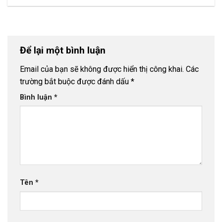
Để lại một bình luận
Email của bạn sẽ không được hiển thị công khai.
Các
trường bắt buộc được đánh dấu
*
Bình luận
*
Tên
*