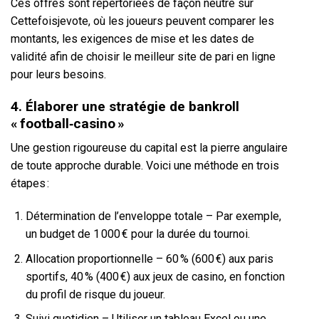
Ces offres sont répertoriées de façon neutre sur
Cettefoisjevote, où les joueurs peuvent comparer les
montants, les exigences de mise et les dates de
validité afin de choisir le meilleur site de pari en ligne
pour leurs besoins.
4. Élaborer une stratégie de bankroll
« football‑casino »
Une gestion rigoureuse du capital est la pierre angulaire
de toute approche durable. Voici une méthode en trois
étapes :
Détermination de l’enveloppe totale – Par exemple,
un budget de 1 000 € pour la durée du tournoi.
Allocation proportionnelle – 60 % (600 €) aux paris
sportifs, 40 % (400 €) aux jeux de casino, en fonction
du profil de risque du joueur.
Suivi quotidien – Utiliser un tableau Excel ou une