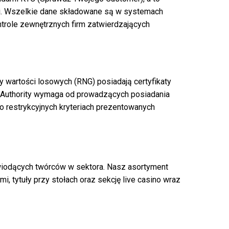
ki. Wszelkie dane składowane są w systemach
role zewnętrznych firm zatwierdzających
y wartości losowych (RNG) posiadają certyfikaty
g Authority wymaga od prowadzących posiadania
o restrykcyjnych kryteriach prezentowanych
wiodących twórców w sektora. Nasz asortyment
 tytuły przy stołach oraz sekcję live casino wraz