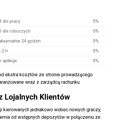
3 dni pracy
0%
5 dni roboczych
0%
ksymalnie 24 godzin
0%
 2 h
0%
e aplikuje
0%
od ekstra kosztów ze stronie prowadzącego.
aranżowane wraz z zarządcą rachunku.
 Lojalnych Klientów
i kierowanych jednakowo wobec nowych graczy,
 premia od wstępnych depozytów w połączeniu ze