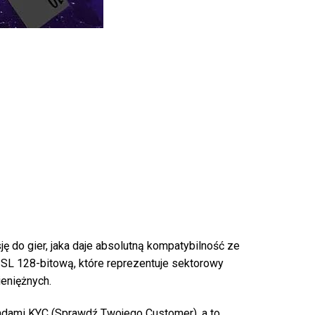
ę do gier, jaka daje absolutną kompatybilność ze
L 128-bitową, które reprezentuje sektorowy
eniężnych.
dami KYC (Sprawdź Twojego Customer), a to