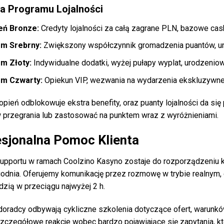
 Programu Lojalności
eń Bronze:
Credyty lojalności za całą zagrane PLN, bazowe cas
m Srebrny:
Zwiększony współczynnik gromadzenia puantów, un
m Złoty:
Indywidualne dodatki, wyżej pułapy wyplat, urodzenio
m Czwarty:
Opiekun VIP, wezwania na wydarzenia ekskluzywne
opień odblokowuje ekstra benefity, oraz puanty lojalności da s
w przegrania lub zastosować na punktem wraz z wyróżnieniami.
sjonalna Pomoc Klienta
upportu w ramach Coolzino Kasyno zostaje do rozporządzeniu k
godnia. Oferujemy komunikację przez rozmowę w trybie realnym,
zią w przeciągu najwyżej 2 h.
 doradcy odbywają cykliczne szkolenia dotyczące ofert, warun
zczegółowe reakcje wobec bardzo pojawiające się zapytania, k