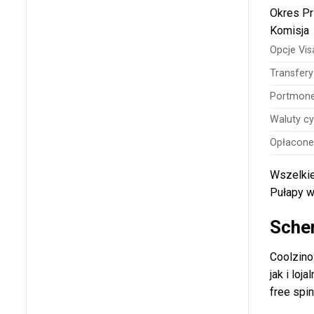
Okres Pr
Komisja
Opcje Vis
Transfery
Portmonet
Waluty c
Opłacone
Wszelkie
Pułapy w
Schem
Coolzino
jak i lo
free spi