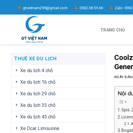
Chuyển
gtvietnam299@gmail.com
0932.38.55.66
Zalo: 0932
đến
nội
dung
TRANG CHỦ
Coolz
THUÊ XE DU LỊCH
Gener
Xe du lịch 4 chỗ
NGÀY ĐĂ
Xe du lịch 16 chỗ
Nội d
Xe du lịch 29 chỗ
Xe du lịch 35 chỗ
Spis 
Xe du lịch 45 chỗ
Licen
A
Xe Dcar Limousine
Bogat