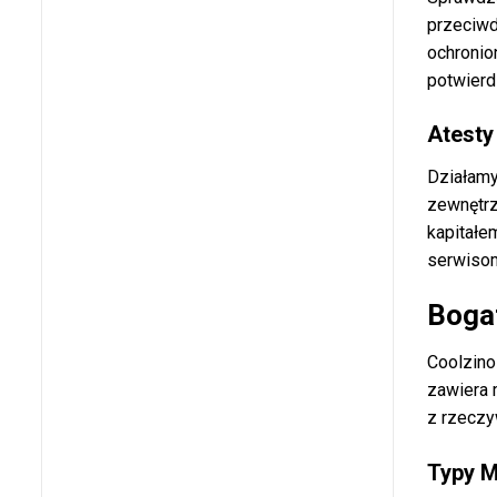
przeciwd
ochronio
potwierdz
Atesty
Działamy
zewnętrz
kapitałe
serwiso
Bogat
Coolzino
zawiera 
z rzeczy
Typy M