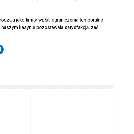
dzaju jako limity wpłat, ograniczenia temporalne
 naszym kasynie pozostawała satysfakcją, zaś