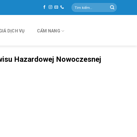
Tìm
kiếm:
GIÁ DỊCH VỤ
CẨM NANG
rwisu Hazardowej Nowoczesnej