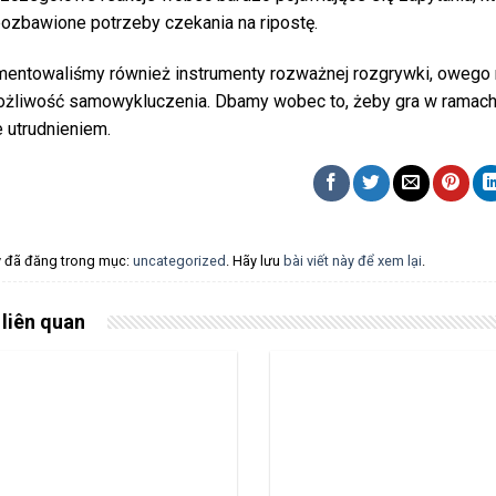
ozbawione potrzeby czekania na ripostę.
entowaliśmy również instrumenty rozważnej rozgrywki, owego ro
możliwość samowykluczenia. Dbamy wobec to, żeby gra w ramach
e utrudnieniem.
ày đã đăng trong mục:
uncategorized
. Hãy lưu
bài viết này để xem lại
.
 liên quan