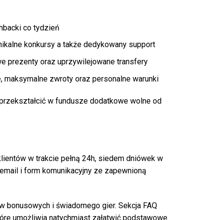
hbacki co tydzień
ikalne konkursy a także dedykowany support
we prezenty oraz uprzywilejowane transfery
, maksymalne zwroty oraz personalne warunki
ię przekształcić w fundusze dodatkowe wolne od
lientów w trakcie pełną 24h, siedem dniówek w
 email i form komunikacyjny ze zapewnioną
ków bonusowych i świadomego gier. Sekcja FAQ
tóre umożliwia natychmiast załatwić podstawowe