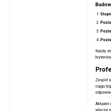
Budowa
Stopi
Pozio
Pozio
Pozio
Każdy st
kryterió
Profe
Zespół s
ciągu ty
odpowied
Aktualni
włącza s