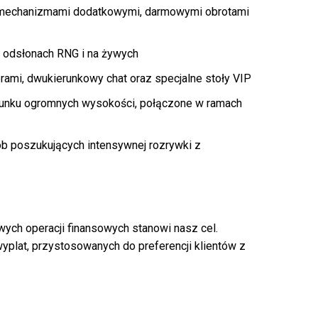
, mechanizmami dodatkowymi, darmowymi obrotami
w odsłonach RNG i na żywych
ami, dwukierunkowy chat oraz specjalne stoły VIP
erunku ogromnych wysokości, połączone w ramach
ób poszukujących intensywnej rozrywki z
ch operacji finansowych stanowi nasz cel.
plat, przystosowanych do preferencji klientów z