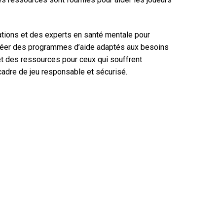
ations et des experts en santé mentale pour
créer des programmes d’aide adaptés aux besoins
t des ressources pour ceux qui souffrent
cadre de jeu responsable et sécurisé.