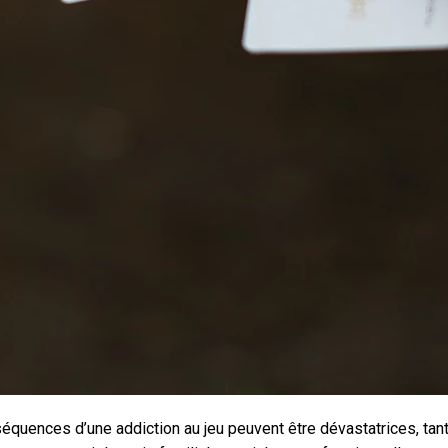
quences d’une addiction au jeu peuvent être dévastatrices, tant 