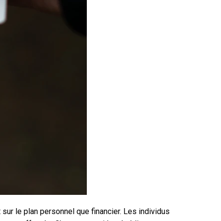
sur le plan personnel que financier. Les individus