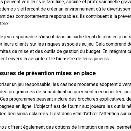
 peuvent voir leur vie familiale, sociale et professionnelle gr
dernes s’efforcent de créer un environnement où le divertisseme
nt des comportements responsables, ils contribuent à la prévent
tèle.
le jeu responsable s’inscrit dans un cadre légal de plus en plus
er leurs clients sur les risques associés au jeu. Cela comprend
imites de mise et des outils de gestion du budget. En intégrant 
t envers la sécurité et le bien-être de leurs joueurs.
sures de prévention mises en place
oriser un jeu responsable, les casinos modernes adoptent diverse
des programmes de sensibilisation qui visent à éduquer les joueu
. Ces programmes peuvent inclure des brochures explicatives, 
gnes en ligne. L’objectif est de fournir aux joueurs les outils
es décisions éclairées. Il est donc vital d’attirer l’attention sur 
nos offrent également des options de limitation de mise, permett