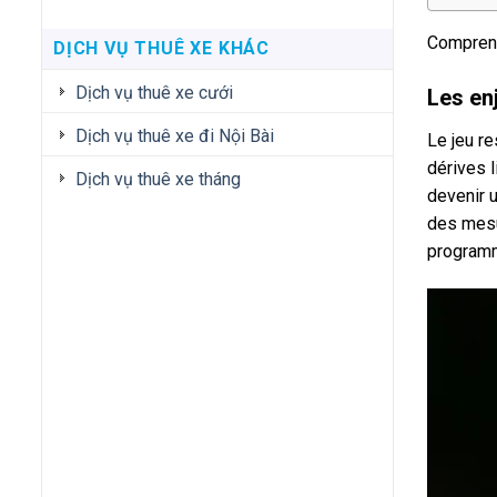
Comprend
DỊCH VỤ THUÊ XE KHÁC
Dịch vụ thuê xe cưới
Les en
Dịch vụ thuê xe đi Nội Bài
Le jeu re
dérives l
Dịch vụ thuê xe tháng
devenir 
des mesur
progra