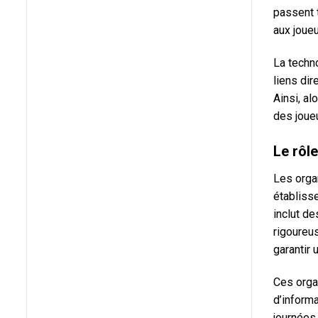
passent 
aux joueu
La techno
liens dir
Ainsi, al
des joueu
Le rôl
Les orga
établiss
inclut de
rigoureu
garantir 
Ces orga
d’inform
journées 