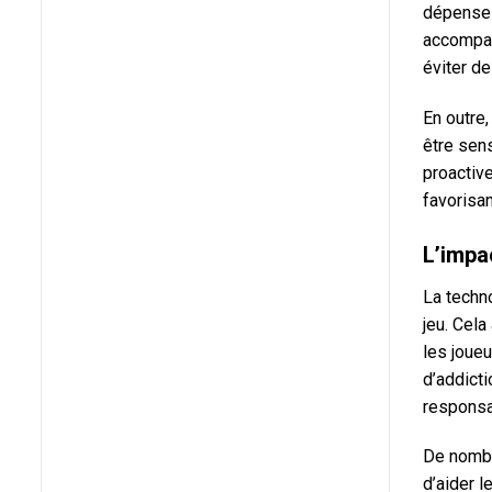
dépenses.
accompag
éviter d
En outre,
être sen
proactive
favorisan
L’impa
La techn
jeu. Cela
les joueu
d’addicti
responsa
De nombr
d’aider l