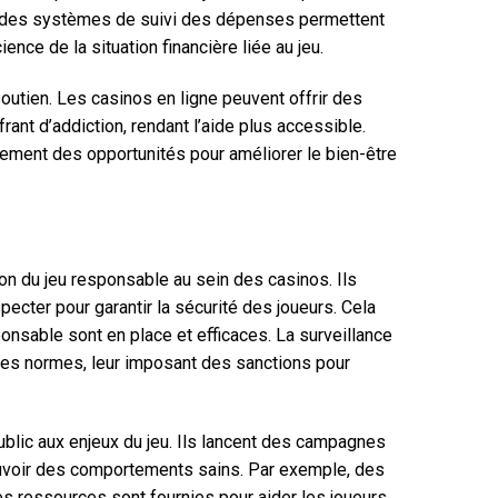
us, des systèmes de suivi des dépenses permettent
ence de la situation financière liée au jeu.
outien. Les casinos en ligne peuvent offrir des
nt d’addiction, rendant l’aide plus accessible.
alement des opportunités pour améliorer le bien-être
on du jeu responsable au sein des casinos. Ils
cter pour garantir la sécurité des joueurs. Cela
onsable sont en place et efficaces. La surveillance
 les normes, leur imposant des sanctions pour
blic aux enjeux du jeu. Ils lancent des campagnes
mouvoir des comportements sains. Par exemple, des
es ressources sont fournies pour aider les joueurs