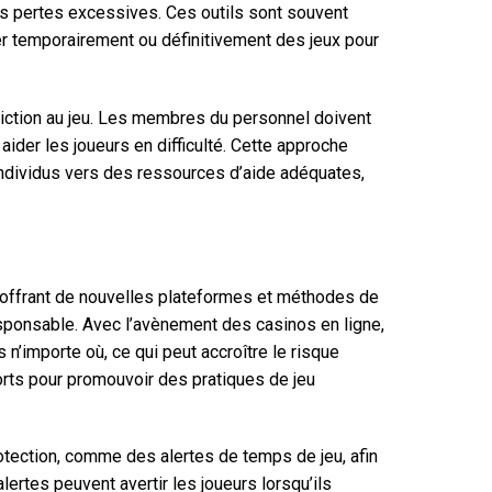
des pertes excessives. Ces outils sont souvent
er temporairement ou définitivement des jeux pour
ddiction au jeu. Les membres du personnel doivent
der les joueurs en difficulté. Cette approche
 individus vers des ressources d’aide adéquates,
 offrant de nouvelles plateformes et méthodes de
esponsable. Avec l’avènement des casinos en ligne,
n’importe où, ce qui peut accroître le risque
orts pour promouvoir des pratiques de jeu
tection, comme des alertes de temps de jeu, afin
ertes peuvent avertir les joueurs lorsqu’ils