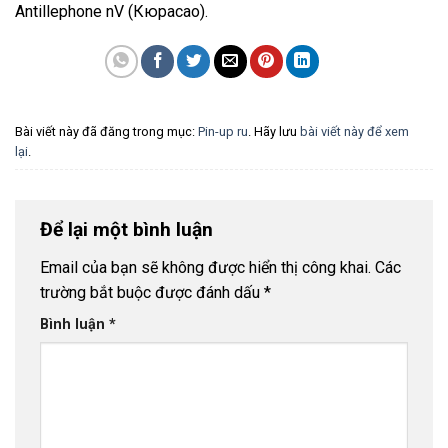
Antillephone nV (Кюрасао).
Bài viết này đã đăng trong mục:
Pin-up ru
. Hãy lưu
bài viết này để xem
lại
.
Để lại một bình luận
Email của bạn sẽ không được hiển thị công khai.
Các
trường bắt buộc được đánh dấu
*
Bình luận
*