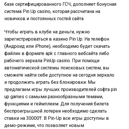
базе сертифицированного ГСЧ, дополняет бонусная
система Pin Up casino, которая рассчитана на
новичков и постоянных гостей сайта.
Чтобы играть в клубе на деньги, нужно
зарегистрироваться в казино Pin Up. На телефон
(Андроид или iPhone), необходимо будет скачать
файлик в формате apk с главного вебсайта либо
рабочего зеркала PinUp casino. При помощи
автоматической системы поисковых систем, вы
сможете найти себе доступное на сегодня зеркало
и продолжить играть без блокировки. Мы
предлагаем игры лучших производителей софта pin
up games с самыми разнообразными темами,
функциями и геймплеем. Для получения билета
беспроигрышной лотереи необходимо сделать
ставки на 30000₸. В Pin-Up все игры доступны в
демо-режиме, что позволяет новым