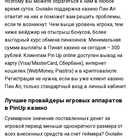
поэтому вы можете обратиться к ним в любое
время суток. Онлайн поддержка казино Пин Ап
ответит на них и поможет вам решить проблемы,
если те возникнут. Чем выше уровень игрока, тем
ниже вейджер на отыгрыш бонусов, более
выгодный курс обмена пинкоинов. Минимальная
сумма выплаты в Пинап казино на сегодня – 300
рублей. Клиентам Pin Up online доступен вывод на
карту (Visa/MasterCard, Сбербанк), интернет
кошелек (WebMoney, Piastrix) и в криптовалюте.
Регистрация не нужна, если вы уже клиент казино
Пин Ап, только стандартный вход в личный кабинет.
Лучшие провайдеры игровых аппаратов
в PinUp казино
Суммарное значение поставленных денег за
игровой период меньше однократного размера от
всех внесенных средств на счет геймера? Онлайн