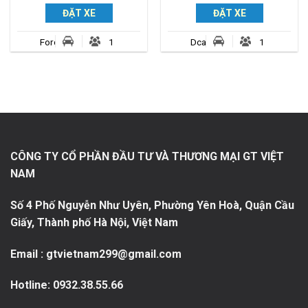
ĐẶT XE
ĐẶT XE
Ford
10
Dcar
10
chỗ
Limousine
CÔNG TY CỔ PHẦN ĐẦU TƯ VÀ THƯƠNG MẠI GT VIỆT
NAM
Số 4 Phố Nguyễn Như Uyên, Phường Yên Hoà, Quận Cầu
Giấy, Thành phố Hà Nội, Việt Nam
Email : gtvietnam299@gmail.com
Hotline:
0932.38.55.66