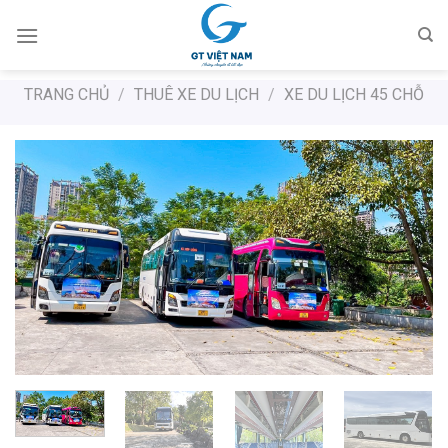
Chuyển
đến
nội
dung
TRANG CHỦ
/
THUÊ XE DU LỊCH
/
XE DU LỊCH 45 CHỖ