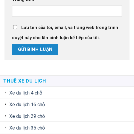
Lưu tên của tôi, email, và trang web trong trình
duyệt này cho lần bình luận kế tiếp của tôi.
THUÊ XE DU LỊCH
Xe du lịch 4 chỗ
Xe du lịch 16 chỗ
Xe du lịch 29 chỗ
Xe du lịch 35 chỗ