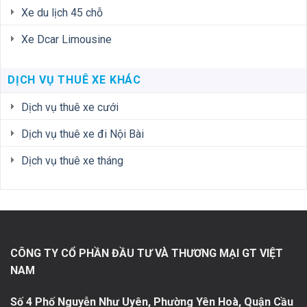
Xe du lịch 45 chỗ
Xe Dcar Limousine
DỊCH VỤ THUÊ XE KHÁC
Dịch vụ thuê xe cưới
Dịch vụ thuê xe đi Nội Bài
Dịch vụ thuê xe tháng
CÔNG TY CỔ PHẦN ĐẦU TƯ VÀ THƯƠNG MẠI GT VIỆT
NAM
Số 4 Phố Nguyễn Như Uyên, Phường Yên Hoà, Quận Cầu