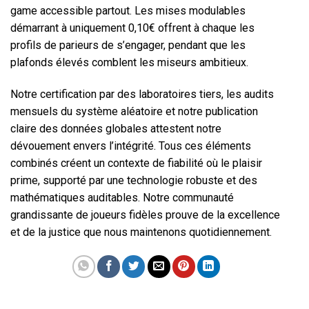
game accessible partout. Les mises modulables
démarrant à uniquement 0,10€ offrent à chaque les
profils de parieurs de s’engager, pendant que les
plafonds élevés comblent les miseurs ambitieux.
Notre certification par des laboratoires tiers, les audits
mensuels du système aléatoire et notre publication
claire des données globales attestent notre
dévouement envers l’intégrité. Tous ces éléments
combinés créent un contexte de fiabilité où le plaisir
prime, supporté par une technologie robuste et des
mathématiques auditables. Notre communauté
grandissante de joueurs fidèles prouve de la excellence
et de la justice que nous maintenons quotidiennement.