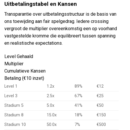
Uitbetalingstabel en Kansen
Transparantie over uitbetalingsstructuur is de basis van
ons toewijding aan fair spelgedrag. Iedere crossing
vergroot de multiplier overeenkomstig een op voorhand
vastgestelde kromme die equilibreert tussen spanning
en realistische expectations.
Level Gehaald
Multiplier
Cumulatieve Kansen
Betaling (€10 inzet)
Level 1
1.2x
89%
€12
Level 3
2.5x
67%
€25
Stadium 5
5.0x
41%
€50
Stadium 8
15.0x
18%
€150
Stadium 10
50.0x
7%
€500