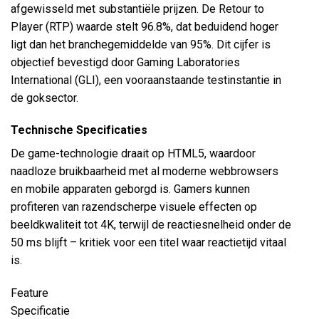
afgewisseld met substantiële prijzen. De Retour to
Player (RTP) waarde stelt 96.8%, dat beduidend hoger
ligt dan het branchegemiddelde van 95%. Dit cijfer is
objectief bevestigd door Gaming Laboratories
International (GLI), een vooraanstaande testinstantie in
de goksector.
Technische Specificaties
De game-technologie draait op HTML5, waardoor
naadloze bruikbaarheid met al moderne webbrowsers
en mobile apparaten geborgd is. Gamers kunnen
profiteren van razendscherpe visuele effecten op
beeldkwaliteit tot 4K, terwijl de reactiesnelheid onder de
50 ms blijft – kritiek voor een titel waar reactietijd vitaal
is.
Feature
Specificatie