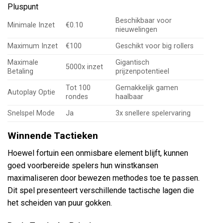
Pluspunt
Beschikbaar voor
Minimale Inzet
€0.10
nieuwelingen
Maximum Inzet
€100
Geschikt voor big rollers
Maximale
Gigantisch
5000x inzet
Betaling
prijzenpotentieel
Tot 100
Gemakkelijk gamen
Autoplay Optie
rondes
haalbaar
Snelspel Mode
Ja
3x snellere spelervaring
Winnende Tactieken
Hoewel fortuin een onmisbare element blijft, kunnen
goed voorbereide spelers hun winstkansen
maximaliseren door bewezen methodes toe te passen.
Dit spel presenteert verschillende tactische lagen die
het scheiden van puur gokken.