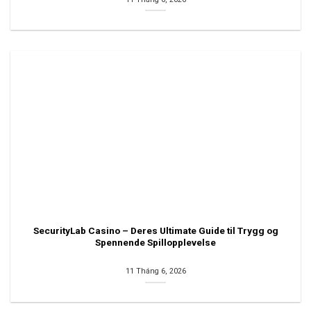
SecurityLab Casino – Deres Ultimate Guide til Trygg og
Spennende Spillopplevelse
11 Tháng 6, 2026