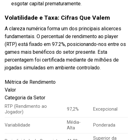
esgotar capital prematuramente.
Volatilidade e Taxa: Cifras Que Valem
A clareza numérica forma um dos principais alicerces
fundamentais. O percentual de rendimento ao player
(RTP) está fixado em 97.2%, posicionando-nos entre os
games mais benéficos do setor presente. Esta
percentagem foi certificada mediante de milhões de
jogadas simuladas em ambiente controlado.
Métrica de Rendimento
Valor
Categoria da Setor
RTP (Rendimento ao
97,2%
Excepcional
Jogador)
Média-
Variabilidade
Ponderada
Alta
Superior da