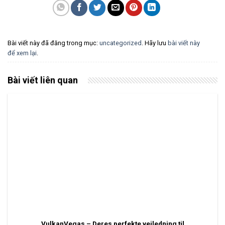
Bài viết này đã đăng trong mục:
uncategorized
. Hãy lưu
bài viết này
để xem lại
.
Bài viết liên quan
VulkanVegas – Deres perfekte veiledning til