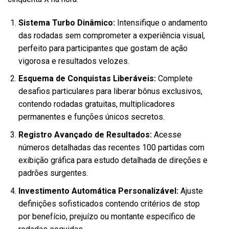
Sistema Turbo Dinâmico:
Intensifique o andamento
das rodadas sem comprometer a experiência visual,
perfeito para participantes que gostam de ação
vigorosa e resultados velozes.
Esquema de Conquistas Liberáveis:
Complete
desafios particulares para liberar bônus exclusivos,
contendo rodadas gratuitas, multiplicadores
permanentes e funções únicos secretos.
Registro Avançado de Resultados:
Acesse
números detalhadas das recentes 100 partidas com
exibição gráfica para estudo detalhada de direções e
padrões surgentes.
Investimento Automática Personalizável:
Ajuste
definições sofisticados contendo critérios de stop
por benefício, prejuízo ou montante específico de