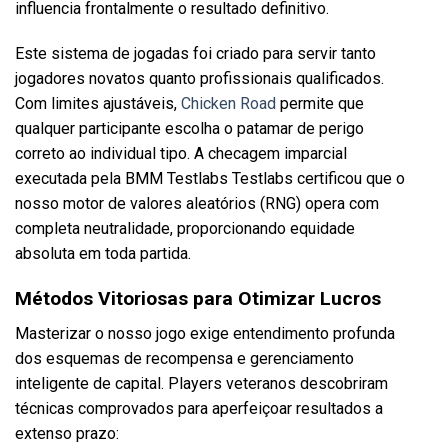
influencia frontalmente o resultado definitivo.
Este sistema de jogadas foi criado para servir tanto
jogadores novatos quanto profissionais qualificados.
Com limites ajustáveis,
Chicken Road
permite que
qualquer participante escolha o patamar de perigo
correto ao individual tipo. A checagem imparcial
executada pela BMM Testlabs Testlabs certificou que o
nosso motor de valores aleatórios (RNG) opera com
completa neutralidade, proporcionando equidade
absoluta em toda partida.
Métodos Vitoriosas para Otimizar Lucros
Masterizar o nosso jogo exige entendimento profunda
dos esquemas de recompensa e gerenciamento
inteligente de capital. Players veteranos descobriram
técnicas comprovados para aperfeiçoar resultados a
extenso prazo: