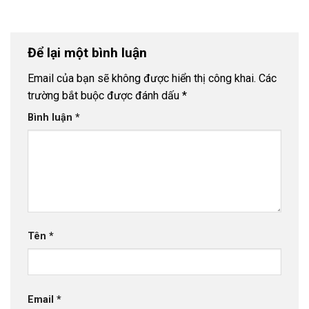
Để lại một bình luận
Email của bạn sẽ không được hiển thị công khai.
Các
trường bắt buộc được đánh dấu
*
Bình luận
*
Tên
*
Email
*