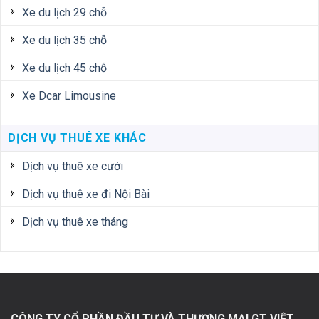
Xe du lịch 29 chỗ
Xe du lịch 35 chỗ
Xe du lịch 45 chỗ
Xe Dcar Limousine
DỊCH VỤ THUÊ XE KHÁC
Dịch vụ thuê xe cưới
Dịch vụ thuê xe đi Nội Bài
Dịch vụ thuê xe tháng
CÔNG TY CỔ PHẦN ĐẦU TƯ VÀ THƯƠNG MẠI GT VIỆT