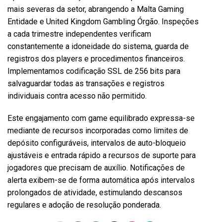
mais severas da setor, abrangendo a Malta Gaming
Entidade e United Kingdom Gambling Órgão. Inspeções
a cada trimestre independentes verificam
constantemente a idoneidade do sistema, guarda de
registros dos players e procedimentos financeiros.
Implementamos codificação SSL de 256 bits para
salvaguardar todas as transações e registros
individuais contra acesso não permitido.
Este engajamento com game equilibrado expressa-se
mediante de recursos incorporadas como limites de
depósito configuráveis, intervalos de auto-bloqueio
ajustáveis e entrada rápido a recursos de suporte para
jogadores que precisam de auxílio. Notificações de
alerta exibem-se de forma automática após intervalos
prolongados de atividade, estimulando descansos
regulares e adoção de resolução ponderada.