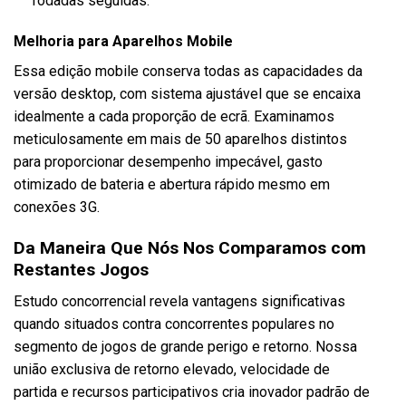
rodadas seguidas.
Melhoria para Aparelhos Mobile
Essa edição mobile conserva todas as capacidades da
versão desktop, com sistema ajustável que se encaixa
idealmente a cada proporção de ecrã. Examinamos
meticulosamente em mais de 50 aparelhos distintos
para proporcionar desempenho impecável, gasto
otimizado de bateria e abertura rápido mesmo em
conexões 3G.
Da Maneira Que Nós Nos Comparamos com
Restantes Jogos
Estudo concorrencial revela vantagens significativas
quando situados contra concorrentes populares no
segmento de jogos de grande perigo e retorno. Nossa
união exclusiva de retorno elevado, velocidade de
partida e recursos participativos cria inovador padrão de