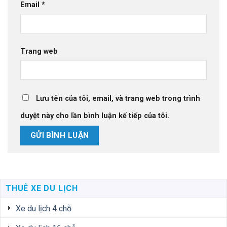
Email
*
Trang web
Lưu tên của tôi, email, và trang web trong trình
duyệt này cho lần bình luận kế tiếp của tôi.
THUÊ XE DU LỊCH
Xe du lịch 4 chỗ