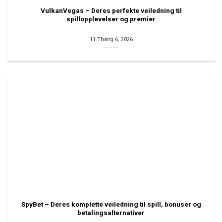
VulkanVegas – Deres perfekte veiledning til
spillopplevelser og premier
11 Tháng 6, 2026
SpyBet – Deres komplette veiledning til spill, bonuser og
betalingsalternativer