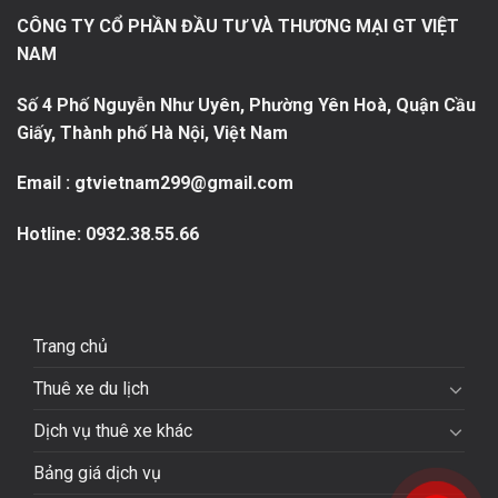
CÔNG TY CỔ PHẦN ĐẦU TƯ VÀ THƯƠNG MẠI GT VIỆT
NAM
Số 4 Phố Nguyễn Như Uyên, Phường Yên Hoà, Quận Cầu
Giấy, Thành phố Hà Nội, Việt Nam
Email : gtvietnam299@gmail.com
Hotline:
0932.38.55.66
Trang chủ
Thuê xe du lịch
Dịch vụ thuê xe khác
Bảng giá dịch vụ