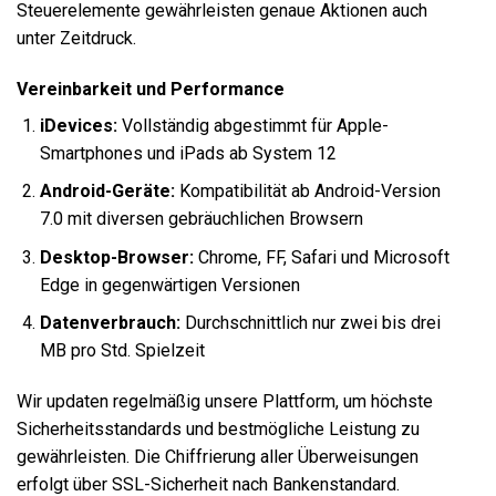
Steuerelemente gewährleisten genaue Aktionen auch
unter Zeitdruck.
Vereinbarkeit und Performance
iDevices:
Vollständig abgestimmt für Apple-
Smartphones und iPads ab System 12
Android-Geräte:
Kompatibilität ab Android-Version
7.0 mit diversen gebräuchlichen Browsern
Desktop-Browser:
Chrome, FF, Safari und Microsoft
Edge in gegenwärtigen Versionen
Datenverbrauch:
Durchschnittlich nur zwei bis drei
MB pro Std. Spielzeit
Wir updaten regelmäßig unsere Plattform, um höchste
Sicherheitsstandards und bestmögliche Leistung zu
gewährleisten. Die Chiffrierung aller Überweisungen
erfolgt über SSL-Sicherheit nach Bankenstandard.