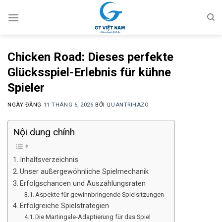
Chuyển
đến
nội
dung
Chicken Road: Dieses perfekte
Glücksspiel-Erlebnis für kühne
Spieler
NGÀY ĐĂNG
11 THÁNG 6, 2026
BỞI
QUANTRIHAZO
Nội dung chính
Inhaltsverzeichnis
Unser außergewöhnliche Spielmechanik
Erfolgschancen und Auszahlungsraten
Aspekte für gewinnbringende Spielsitzungen
Erfolgreiche Spielstrategien
Die Martingale-Adaptierung für das Spiel