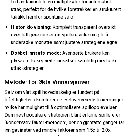
forhåndsinnstille en multiplikator for automatisk
uttak, perfekt for de hvilke foretrekker en strukturert
taktikk fremfor spontane valg
Historikk-visning:
Komplett transparent oversikt
over tidligere runder gir spillere anledning til å
undersøke mønstre samt justere strategiene egne
Dobbel innsats-mode:
Avanserte brukere kan
plassere to separate innsatser samtidig med ulike
uttak-strategier
Metoder for Økte Vinnersjanser
Selv om vårt spill hovedsakelig er fundert på
tilfeldigheter, eksisterer det veloverveiede tilnærminger
hvilke har mulighet til å optimalisere spillopplevelsen.
Den mest populære strategien blant erfarne spillere er
“konservativ faktor-metoden”, der en gjentatte ganger tar
inn gevinster ved mindre faktorer som 1.5x til 2.0x.