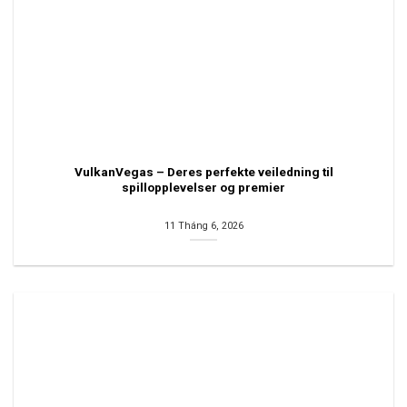
VulkanVegas – Deres perfekte veiledning til
spillopplevelser og premier
11 Tháng 6, 2026