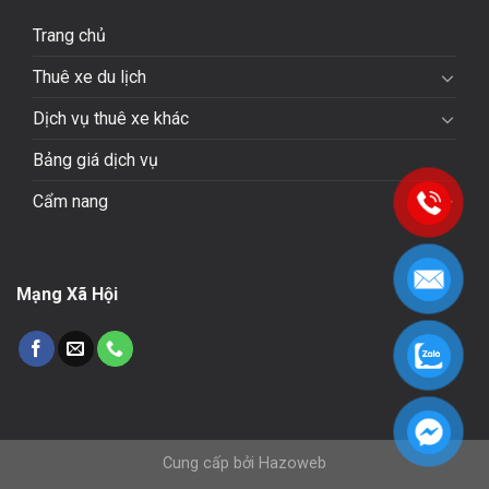
Trang chủ
Thuê xe du lịch
Dịch vụ thuê xe khác
Bảng giá dịch vụ
Cẩm nang
Mạng Xã Hội
Cung cấp bởi
Hazoweb