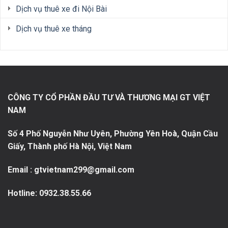
Dịch vụ thuê xe đi Nội Bài
Dịch vụ thuê xe tháng
CÔNG TY CỔ PHẦN ĐẦU TƯ VÀ THƯƠNG MẠI GT VIỆT
NAM
Số 4 Phố Nguyễn Như Uyên, Phường Yên Hoà, Quận Cầu
Giấy, Thành phố Hà Nội, Việt Nam
Email : gtvietnam299@gmail.com
Hotline:
0932.38.55.66