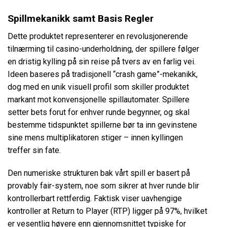
Spillmekanikk samt Basis Regler
Dette produktet representerer en revolusjonerende
tilnærming til casino-underholdning, der spillere følger
en dristig kylling på sin reise på tvers av en farlig vei.
Ideen baseres på tradisjonell “crash game”-mekanikk,
dog med en unik visuell profil som skiller produktet
markant mot konvensjonelle spillautomater. Spillere
setter bets forut for enhver runde begynner, og skal
bestemme tidspunktet spillerne bør ta inn gevinstene
sine mens multiplikatoren stiger – innen kyllingen
treffer sin fate.
Den numeriske strukturen bak vårt spill er basert på
provably fair-system, noe som sikrer at hver runde blir
kontrollerbart rettferdig. Faktisk viser uavhengige
kontroller at Return to Player (RTP) ligger på 97%, hvilket
er vesentlig høyere enn gjennomsnittet typiske for