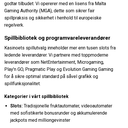
godtar tilbudet. Vi opererer med en lisens fra Malta
Gaming Authority (MGA), dette som sikrer fair
spillpraksis og sikkerhet i henhold til europeiske
regelverk.
Spillbibliotek og programvareleverandører
Kasinoets spillutvalg inneholder mer enn tusen slots fra
ledende leverandører. Vi partnere med toppmoderne
leverandører som NetEntertainment, Microgaming,
Play’n GO, Pragmatic Play og Evolution Gaming Gaming
for å sikre optimal standard på såvel grafikk og
spillfunksjonalitet.
Kategorier i vårt spillbibliotek
Slots:
Tradisjonelle fruktautomater, videoautomater
med sofistikerte bonusrunder og akkumulerende
jackpots med milliongevinster