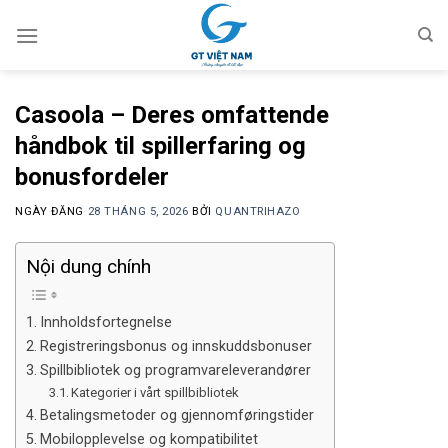
Chuyển
đến
nội
dung
Casoola – Deres omfattende
håndbok til spillerfaring og
bonusfordeler
NGÀY ĐĂNG
28 THÁNG 5, 2026
BỞI
QUANTRIHAZO
Nội dung chính
Innholdsfortegnelse
Registreringsbonus og innskuddsbonuser
Spillbibliotek og programvareleverandører
Kategorier i vårt spillbibliotek
Betalingsmetoder og gjennomføringstider
Mobilopplevelse og kompatibilitet