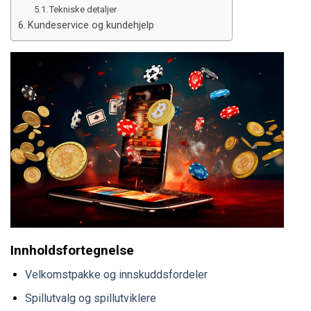
Tekniske detaljer
Kundeservice og kundehjelp
Innholdsfortegnelse
Velkomstpakke og innskuddsfordeler
Spillutvalg og spillutviklere