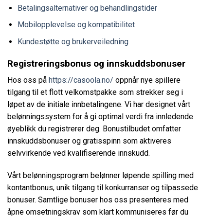
Betalingsalternativer og behandlingstider
Mobilopplevelse og kompatibilitet
Kundestøtte og brukerveiledning
Registreringsbonus og innskuddsbonuser
Hos oss på
https://casoola.no/
oppnår nye spillere
tilgang til et flott velkomstpakke som strekker seg i
løpet av de initiale innbetalingene. Vi har designet vårt
belønningssystem for å gi optimal verdi fra innledende
øyeblikk du registrerer deg. Bonustilbudet omfatter
innskuddsbonuser og gratisspinn som aktiveres
selvvirkende ved kvalifiserende innskudd.
Vårt belønningsprogram belønner løpende spilling med
kontantbonus, unik tilgang til konkurranser og tilpassede
bonuser. Samtlige bonuser hos oss presenteres med
åpne omsetningskrav som klart kommuniseres før du