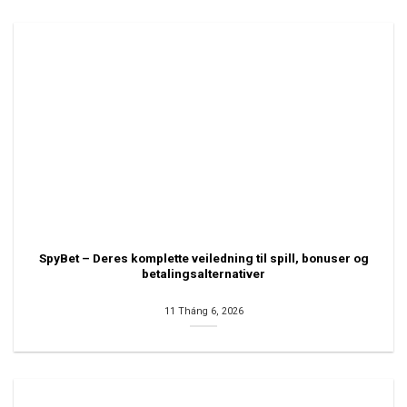
SpyBet – Deres komplette veiledning til spill, bonuser og
betalingsalternativer
11 Tháng 6, 2026