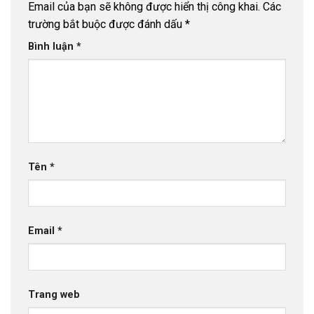
Email của bạn sẽ không được hiển thị công khai.
Các
trường bắt buộc được đánh dấu
*
Bình luận
*
Tên
*
Email
*
Trang web