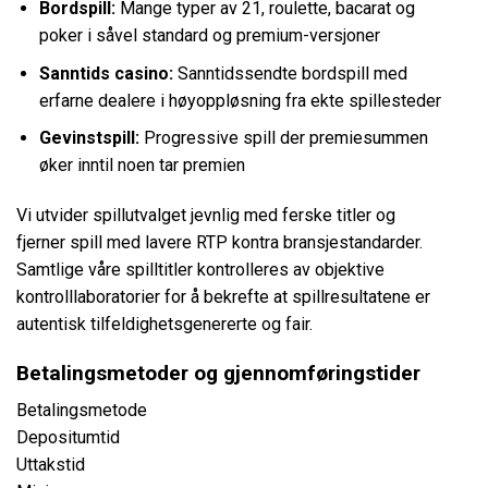
Bordspill:
Mange typer av 21, roulette, bacarat og
poker i såvel standard og premium-versjoner
Sanntids casino:
Sanntidssendte bordspill med
erfarne dealere i høyoppløsning fra ekte spillesteder
Gevinstspill:
Progressive spill der premiesummen
øker inntil noen tar premien
Vi utvider spillutvalget jevnlig med ferske titler og
fjerner spill med lavere RTP kontra bransjestandarder.
Samtlige våre spilltitler kontrolleres av objektive
kontrolllaboratorier for å bekrefte at spillresultatene er
autentisk tilfeldighetsgenererte og fair.
Betalingsmetoder og gjennomføringstider
Betalingsmetode
Depositumtid
Uttakstid