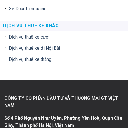
Xe Dcar Limousine
DỊCH VỤ THUÊ XE KHÁC
Dịch vụ thuê xe cưới
Dịch vụ thuê xe đi Nội Bài
Dịch vụ thuê xe tháng
CÔNG TY CỔ PHẦN ĐẦU TƯ VÀ THƯƠNG MẠI GT VIỆT
NAM
Số 4 Phố Nguyễn Như Uyên, Phường Yên Hoà, Quận Cầu
Giấy, Thành phố Hà Nội, Việt Nam