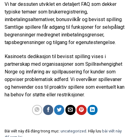
Vi har dessuten utviklet en detaljert FAQ som dekker
typiske temaer som brukerregistrering,
innbetalingsalternativer, bonusvilkår og bevisst spilling.
Samtlige spillere får adgang til funksjoner for selvpålagt
begrensninger medregnet innbetalingsgrenser,
tapsbegrensninger og tilgang for egenutestengelse.
Kasinoets dedikasjon til bevisst spilling vises i
partnerskap med organisasjoner som Spillravhengighet
Norge og innføring av spillpausering for kunder som
oppviser problematisk adferd. Vi overvåker spillevaner
og henvender oss til proaktiv spillere som eventuelt kan
ha behov for støtte eller restriksjoner.
Bài viết này đã đăng trong mục:
uncategorized
. Hãy lưu
bài viết này