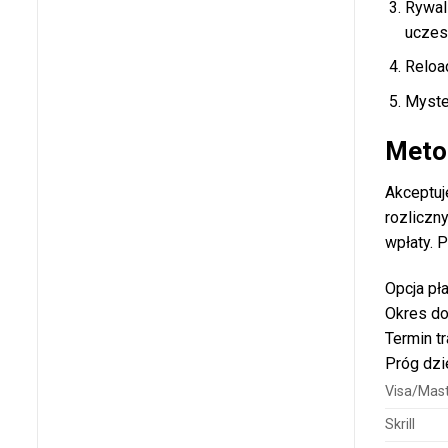
Rywal
uczes
Reloa
Myste
Metod
Akceptuj
rozliczn
wpłaty. 
Opcja pł
Okres do
Termin t
Próg dzi
Visa/Mas
Skrill