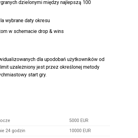
ygranych dzielonymi między najlepszą 100
la wybrane daty okresu
tom w schemacie drop & wins
ywidualizowanych dla upodobań użytkowników od
imit uzależniony jest przez określonej metody
ychmiastowy start gry.
bocze
5000 EUR
ie 24 godzin
10000 EUR