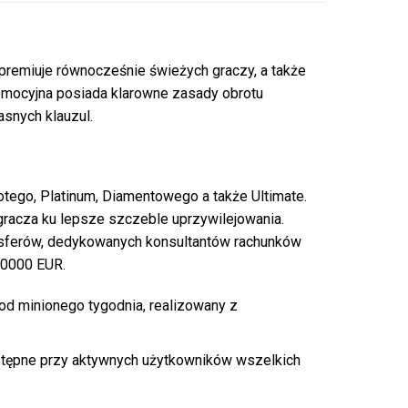
premiuje równocześnie świeżych graczy, a także
omocyjna posiada klarowne zasady obrotu
snych klauzul.
łotego, Platinum, Diamentowego a także Ultimate.
gracza ku lepsze szczeble uprzywilejowania.
nsferów, dedykowanych konsultantów rachunków
50000 EUR.
d minionego tygodnia, realizowany z
ostępne przy aktywnych użytkowników wszelkich