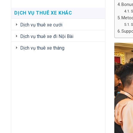
Bonus
S
DỊCH VỤ THUÊ XE KHÁC
Metod
Dịch vụ thuê xe cưới
S
Suppo
Dịch vụ thuê xe đi Nội Bài
Dịch vụ thuê xe tháng