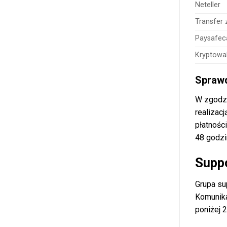
Neteller
Transfer 
Paysafec
Kryptowa
Sprawd
W zgodzi
realizac
płatnośc
48 godzi
Suppo
Grupa su
Komunika
poniżej 