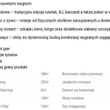
esywnymi wygrymi
ołowe – tradycyjne edycje ruletek, BJ, baccarat a także poker w
o z żywo – relacje od fizycznych stolików zarządzanych u doś
y instant – zdrapki, keno, bingo oraz dodatkowe zabawy szczęś
ays – sloty ze dynamiczną liczbą kombinacji wygranych sięgają
t gier
de tytułów
a
ej grany produkt
180+
Automaty video premium
ing
250+
Jackpoty rosnące
n Gaming
65+
Casino na transmisji
140+
Sloty mobilne
 Play
160+
Gry megaways