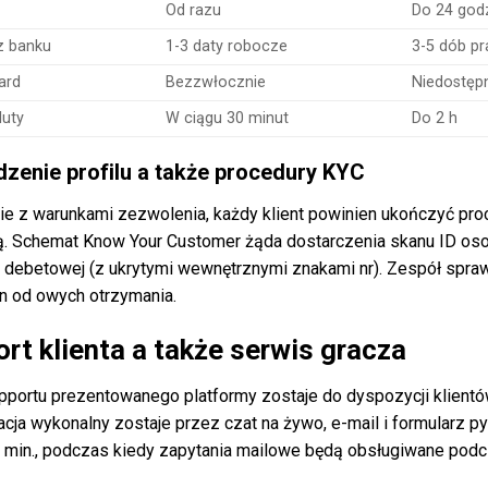
Od razu
Do 24 god
z banku
1-3 daty robocze
3-5 dób pr
ard
Bezzwłocznie
Niedostęp
luty
W ciągu 30 minut
Do 2 h
zenie profilu a także procedury KYC
e z warunkami zezwolenia, każdy klient powinien ukończyć proc
ją. Schemat Know Your Customer żąda dostarczenia skanu ID oso
i debetowej (z ukrytymi wewnętrznymi znakami nr). Zespół spra
n od owych otrzymania.
rt klienta a także serwis gracza
pportu prezentowanego platformy zostaje do dyspozycji klientó
cja wykonalny zostaje przez czat na żywo, e-mail i formularz p
2 min., podczas kiedy zapytania mailowe będą obsługiwane podc