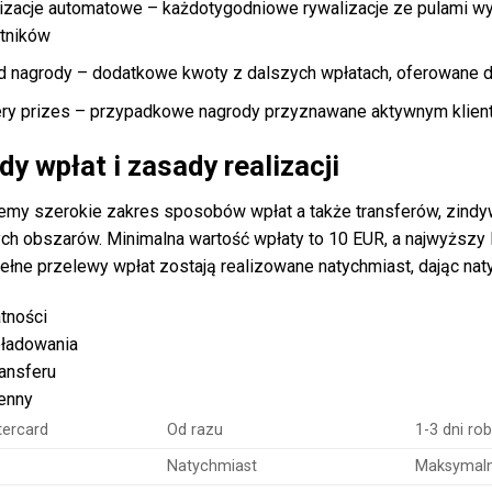
izacje automatowe – każdotygodniowe rywalizacje ze pulami w
tników
d nagrody – dodatkowe kwoty z dalszych wpłatach, oferowane d
ry prizes – przypadkowe nagrody przyznawane aktywnym klien
y wpłat i zasady realizacji
emy szerokie zakres sposobów wpłat a także transferów, zind
ych obszarów. Minimalna wartość wpłaty to 10 EUR, a najwyższy l
Pełne przelewy wpłat zostają realizowane natychmiast, dając nat
atności
ładowania
ransferu
enny
tercard
Od razu
1-3 dni ro
Natychmiast
Maksymaln