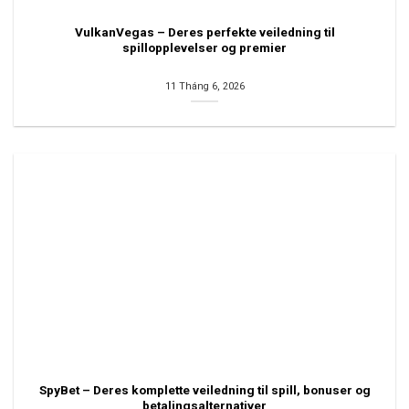
VulkanVegas – Deres perfekte veiledning til
spillopplevelser og premier
11 Tháng 6, 2026
SpyBet – Deres komplette veiledning til spill, bonuser og
betalingsalternativer