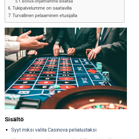
Bonus-ohjelmamme sisältää
Tukipalvelumme on saatavilla
Turvallinen pelaaminen etusijalla
Sisältö
Syyt miksi valita Casinova pelialustaksi