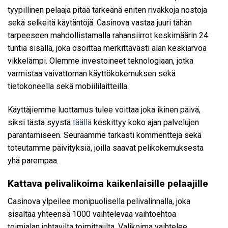
tyypillinen pelaaja pitää tärkeänä eniten rivakkoja nostoja
sekä selkeitä käytäntöjä. Casinova vastaa juuri tähän
tarpeeseen mahdollistamalla rahansiirrot keskimäärin 24
tuntia sisällä, joka osoittaa merkittävästi alan keskiarvoa
vikkelämpi. Olemme investoineet teknologiaan, jotka
varmistaa vaivattoman käyttökokemuksen sekä
tietokoneella sekä mobiililaitteilla.
Käyttäjiemme luottamus tulee voittaa joka ikinen päivä,
siksi tästä syystä
täällä
keskittyy koko ajan palvelujen
parantamiseen. Seuraamme tarkasti kommentteja sekä
toteutamme päivityksiä, joilla saavat pelikokemuksesta
yhä parempaa.
Kattava pelivalikoima kaikenlaisille pelaajille
Casinova ylpeilee monipuolisella pelivalinnalla, joka
sisältää yhteensä 1000 vaihtelevaa vaihtoehtoa
toimialan johtavilta toimittajilta. Valikoima vaihtelee