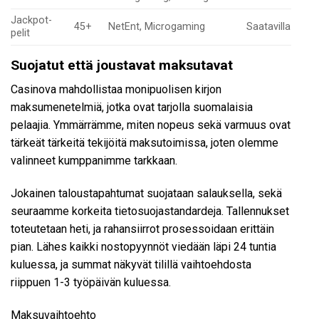
Jackpot-
45+
NetEnt, Microgaming
Saatavilla
pelit
Suojatut että joustavat maksutavat
Casinova mahdollistaa monipuolisen kirjon
maksumenetelmiä, jotka ovat tarjolla suomalaisia
pelaajia. Ymmärrämme, miten nopeus sekä varmuus ovat
tärkeät tärkeitä tekijöitä maksutoimissa, joten olemme
valinneet kumppanimme tarkkaan.
Jokainen taloustapahtumat suojataan salauksella, sekä
seuraamme korkeita tietosuojastandardeja. Tallennukset
toteutetaan heti, ja rahansiirrot prosessoidaan erittäin
pian. Lähes kaikki nostopyynnöt viedään läpi 24 tuntia
kuluessa, ja summat näkyvät tilillä vaihtoehdosta
riippuen 1-3 työpäivän kuluessa.
Maksuvaihtoehto