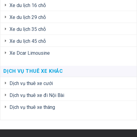
Xe du lịch 16 chỗ
Xe du lịch 29 chỗ
Xe du lịch 35 chỗ
Xe du lịch 45 chỗ
Xe Dcar Limousine
DỊCH VỤ THUÊ XE KHÁC
Dịch vụ thuê xe cưới
Dịch vụ thuê xe đi Nội Bài
Dịch vụ thuê xe tháng