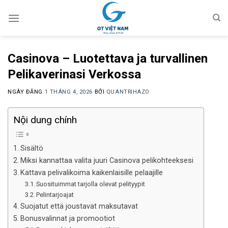
Chuyển
đến
nội
dung
Casinova – Luotettava ja turvallinen
Pelikaverinasi Verkossa
NGÀY ĐĂNG
1 THÁNG 4, 2026
BỞI
QUANTRIHAZO
Nội dung chính
Sisältö
Miksi kannattaa valita juuri Casinova pelikohteeksesi
Kattava pelivalikoima kaikenlaisille pelaajille
Suosituimmat tarjolla olevat pelityypit
Pelintarjoajat
Suojatut että joustavat maksutavat
Bonusvalinnat ja promootiot