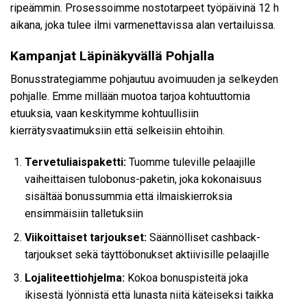
ripeämmin. Prosessoimme nostotarpeet työpäivinä 12 h
aikana, joka tulee ilmi varmenettavissa alan vertailuissa.
Kampanjat Läpinäkyvällä Pohjalla
Bonusstrategiamme pohjautuu avoimuuden ja selkeyden
pohjalle. Emme millään muotoa tarjoa kohtuuttomia
etuuksia, vaan keskitymme kohtuullisiin
kierrätysvaatimuksiin että selkeisiin ehtoihin.
Tervetuliaispaketti:
Tuomme tuleville pelaajille
vaiheittaisen tulobonus-paketin, joka kokonaisuus
sisältää bonussummia että ilmaiskierroksia
ensimmäisiin talletuksiin
Viikoittaiset tarjoukset:
Säännölliset cashback-
tarjoukset sekä täyttöbonukset aktiivisille pelaajille
Lojaliteettiohjelma:
Kokoa bonuspisteitä joka
ikisestä lyönnistä että lunasta niitä käteiseksi taikka