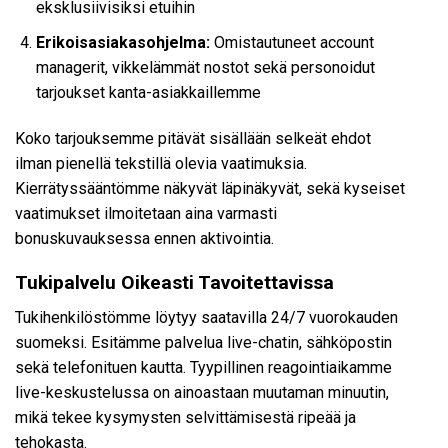
eksklusiivisiksi etuihin
Erikoisasiakasohjelma:
Omistautuneet account
managerit, vikkelämmät nostot sekä personoidut
tarjoukset kanta-asiakkaillemme
Koko tarjouksemme pitävät sisällään selkeät ehdot
ilman pienellä tekstillä olevia vaatimuksia.
Kierrätyssääntömme näkyvät läpinäkyvät, sekä kyseiset
vaatimukset ilmoitetaan aina varmasti
bonuskuvauksessa ennen aktivointia.
Tukipalvelu Oikeasti Tavoitettavissa
Tukihenkilöstömme löytyy saatavilla 24/7 vuorokauden
suomeksi. Esitämme palvelua live-chatin, sähköpostin
sekä telefonituen kautta. Tyypillinen reagointiaikamme
live-keskustelussa on ainoastaan muutaman minuutin,
mikä tekee kysymysten selvittämisestä ripeää ja
tehokasta.