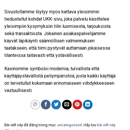
Sivustollamme löytyy myös kattava yleisimmin
tiedustellut kohdat UKK-sivu, joka palvelu käsittelee
yleisimpiin kysymyksiin tilin luomisesta, tarjouksista
sekä transaktiosta. Jokainen asiakaspalvelijamme
käyvät läpikäynti säännöllisen valmennuksen
taatakseen, että tiimi pystyvät auttamaan jokaisessa
tilanteissa taitavasti että ystävällisesti.
Kasinomme symboloi modernia, turvallista että
käyttäjäystävällistä peliympäristöä, josta kaikki käyttäjä
on tervetullut kokemaan erinomaiseen viihdykkeeseen
vastuullisesti.
Bài viết này đã đăng trong mục:
uncategorized
. Hãy lưu
bài viết này