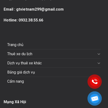
Email : gtvietnam299@gmail.com
Hotline:
0932.38.55.66
Trang chủ
Thuê xe du lịch
Dịch vụ thuê xe khác
Bảng giá dịch vụ
Cẩm nang
Mạng Xã Hội