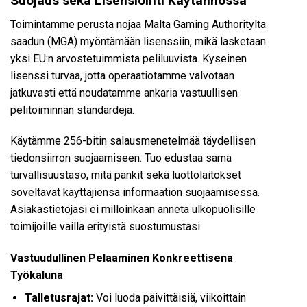
Suojaus sekä Lisensiointi Käytännössä
Toimintamme perusta nojaa Malta Gaming Authoritylta
saadun (MGA) myöntämään lisenssiin, mikä lasketaan
yksi EU:n arvostetuimmista peliluuvista. Kyseinen
lisenssi turvaa, jotta operaatiotamme valvotaan
jatkuvasti että noudatamme ankaria vastuullisen
pelitoiminnan standardeja.
Käytämme 256-bitin salausmenetelmää täydellisen
tiedonsiirron suojaamiseen. Tuo edustaa sama
turvallisuustaso, mitä pankit sekä luottolaitokset
soveltavat käyttäjiensä informaation suojaamisessa.
Asiakastietojasi ei milloinkaan anneta ulkopuolisille
toimijoille vailla erityistä suostumustasi.
Vastuudullinen Pelaaminen Konkreettisena
Työkaluna
Talletusrajat:
Voi luoda päivittäisiä, viikoittain