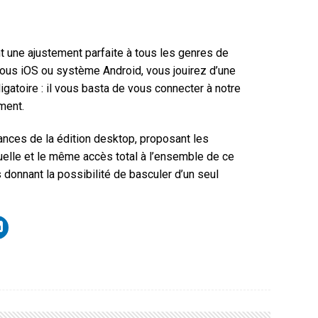
ant une ajustement parfaite à tous les genres de
sous iOS ou système Android, vous jouirez d’une
igatoire : il vous basta de vous connecter à notre
ment.
nces de la édition desktop, proposant les
elle et le même accès total à l’ensemble de ce
donnant la possibilité de basculer d’un seul