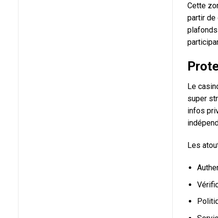
Cette zon
partir de
plafonds
particip
Prote
Le casino
super st
infos pri
indépend
Les atout
Authen
Vérif
Politi