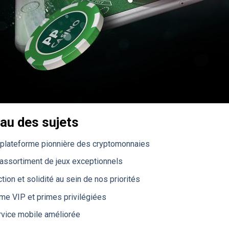
au des sujets
 plateforme pionnière des cryptomonnaies
 assortiment de jeux exceptionnels
tion et solidité au sein de nos priorités
me VIP et primes privilégiées
rvice mobile améliorée