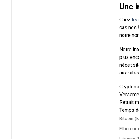
Une i
Chez
les
casinos 
notre nor
Notre int
plus enco
nécessit
aux site
Cryptom
Verseme
Retrait 
Temps d
Bitcoin (
Ethereum