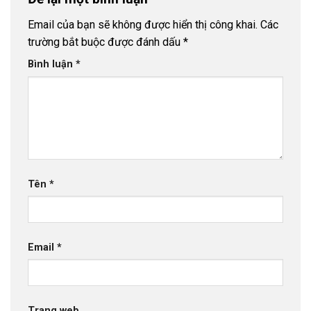
Email của bạn sẽ không được hiển thị công khai.
Các
trường bắt buộc được đánh dấu
*
Bình luận
*
Tên
*
Email
*
Trang web