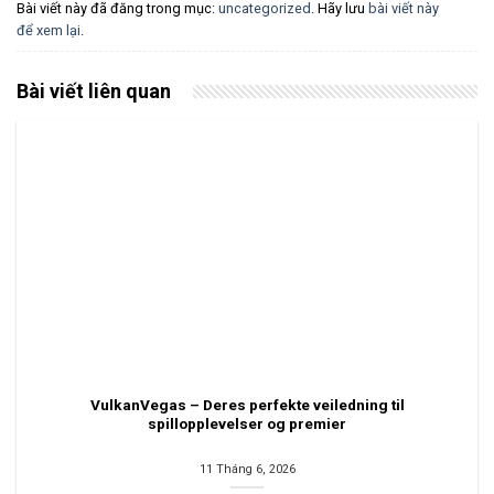
Bài viết này đã đăng trong mục:
uncategorized
. Hãy lưu
bài viết này
để xem lại
.
Bài viết liên quan
VulkanVegas – Deres perfekte veiledning til
spillopplevelser og premier
11 Tháng 6, 2026