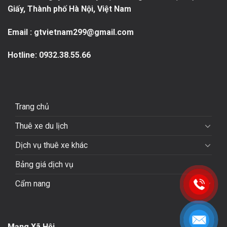
Giấy, Thành phố Hà Nội, Việt Nam
Email : gtvietnam299@gmail.com
Hotline:
0932.38.55.66
Trang chủ
Thuê xe du lịch
Dịch vụ thuê xe khác
Bảng giá dịch vụ
Cẩm nang
Mạng Xã Hội