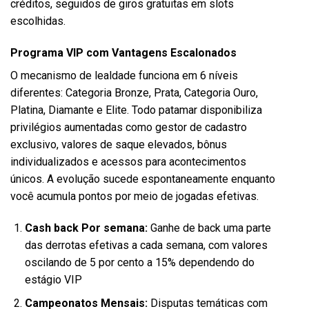
créditos, seguidos de giros gratuitas em slots
escolhidas.
Programa VIP com Vantagens Escalonados
O mecanismo de lealdade funciona em 6 níveis
diferentes: Categoria Bronze, Prata, Categoria Ouro,
Platina, Diamante e Elite. Todo patamar disponibiliza
privilégios aumentadas como gestor de cadastro
exclusivo, valores de saque elevados, bônus
individualizados e acessos para acontecimentos
únicos. A evolução sucede espontaneamente enquanto
você acumula pontos por meio de jogadas efetivas.
Cash back Por semana:
Ganhe de back uma parte
das derrotas efetivas a cada semana, com valores
oscilando de 5 por cento a 15% dependendo do
estágio VIP
Campeonatos Mensais:
Disputas temáticas com