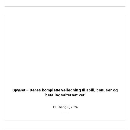
SpyBet – Deres komplette veiledning til spill, bonuser og
betalingsalternativer
11 Tháng 6, 2026