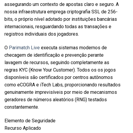
assegurando um contexto de apostas claro e seguro. A
nossa infraestrutura emprega criptografia SSL de 256-
bits, o próprio nível adotado por instituições bancárias
internacionais, resguardando todas as transações e
registros individuais dos jogadores.
O
Parimatch Live
executa sistemas modernos de
checagem de identificação e prevenção perante
lavagem de recursos, seguindo completamente as
regras KYC (Know Your Customer). Todos os os jogos
disponíveis são certificados por centros autônomos
como eCOGRA e iTech Labs, proporcionando resultados
genuinamente imprevisíveis por meio de mecanismos
geradores de números aleatórios (RNG) testados
constantemente.
Elemento de Seguridade
Recurso Aplicado