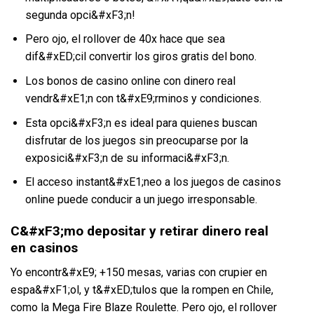
segunda opci&#xF3;n!
Pero ojo, el rollover de 40x hace que sea
dif&#xED;cil convertir los giros gratis del bono.
Los bonos de casino online con dinero real
vendr&#xE1;n con t&#xE9;rminos y condiciones.
Esta opci&#xF3;n es ideal para quienes buscan
disfrutar de los juegos sin preocuparse por la
exposici&#xF3;n de su informaci&#xF3;n.
El acceso instant&#xE1;neo a los juegos de casinos
online puede conducir a un juego irresponsable.
C&#xF3;mo depositar y retirar dinero real
en casinos
Yo encontr&#xE9; +150 mesas, varias con crupier en
espa&#xF1;ol, y t&#xED;tulos que la rompen en Chile,
como la Mega Fire Blaze Roulette. Pero ojo, el rollover