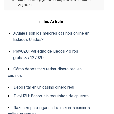
Argentina
In This Article
¿Cuáles son los mejores casinos online en
Estados Unidos?
PlayUZU: Variedad de juegos y giros
gratis &#127920;
Cómo depositar y retirar dinero real en
casinos
Depositar en un casino dinero real
PlayUZU: Bonos sin requisitos de apuesta
Razones para jugar en los mejores casinos