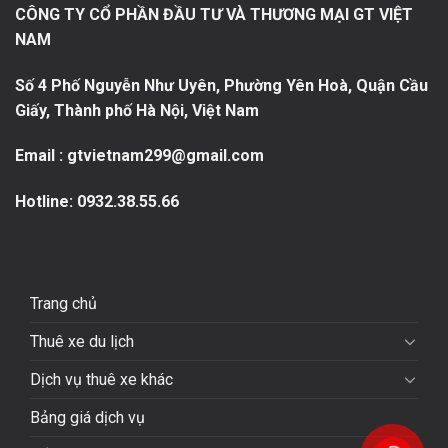
CÔNG TY CỔ PHẦN ĐẦU TƯ VÀ THƯƠNG MẠI GT VIỆT
NAM
Số 4 Phố Nguyễn Như Uyên, Phường Yên Hoà, Quận Cầu
Giấy, Thành phố Hà Nội, Việt Nam
Email : gtvietnam299@gmail.com
Hotline:
0932.38.55.66
Trang chủ
Thuê xe du lịch
Dịch vụ thuê xe khác
Bảng giá dịch vụ