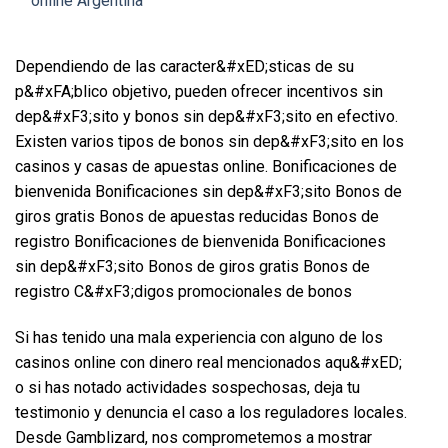
online Argentina
Dependiendo de las caracter&#xED;sticas de su
p&#xFA;blico objetivo, pueden ofrecer incentivos sin
dep&#xF3;sito y bonos sin dep&#xF3;sito en efectivo.
Existen varios tipos de bonos sin dep&#xF3;sito en los
casinos y casas de apuestas online. Bonificaciones de
bienvenida Bonificaciones sin dep&#xF3;sito Bonos de
giros gratis Bonos de apuestas reducidas Bonos de
registro Bonificaciones de bienvenida Bonificaciones
sin dep&#xF3;sito Bonos de giros gratis Bonos de
registro C&#xF3;digos promocionales de bonos
Si has tenido una mala experiencia con alguno de los
casinos online con dinero real mencionados aqu&#xED;
o si has notado actividades sospechosas, deja tu
testimonio y denuncia el caso a los reguladores locales.
Desde Gamblizard, nos comprometemos a mostrar