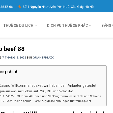
.38.55.66
Số 4 Nguyễn Như Uyên, Yên Hoà, Cầu Giấy, Hà Nội
THUÊ XE DU LỊCH
DỊCH VỤ THUÊ XE KHÁC
BẢNG 
o beef 88
NG
7 THÁNG 5, 2026
BỞI
QUANTRIHAZO
ung chính
Casino Willkommenspaket wir haben den Anbieter getestet
pielauswahl mit Fokus auf RNG, RTP und Volatilität
&#127873; Boni, Aktionen und VIP-Programm im Beef Casino Schweiz
Beef Casino bonus – Großzügige Belohnungen für treue Spieler