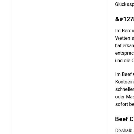
Glückssp
&#1278
Im Berei
Wetten s
hat erka
entsprec
und die 
Im Beef 
Kontoein
schnelle
oder Mas
sofort be
Beef C
Deshalb b