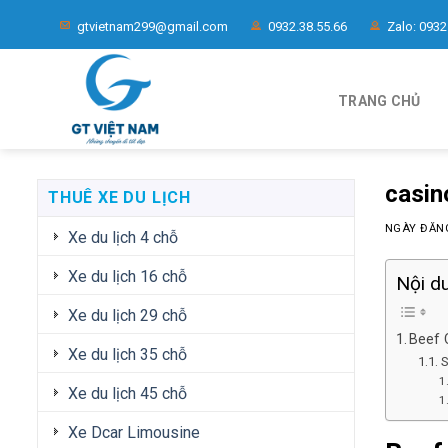
Chuyển
gtvietnam299@gmail.com
0932.38.55.66
Zalo: 0932
đến
nội
dung
TRANG CHỦ
casin
THUÊ XE DU LỊCH
NGÀY ĐĂ
Xe du lịch 4 chỗ
Xe du lịch 16 chỗ
Nội d
Xe du lịch 29 chỗ
Beef 
Xe du lịch 35 chỗ
S
Xe du lịch 45 chỗ
Xe Dcar Limousine