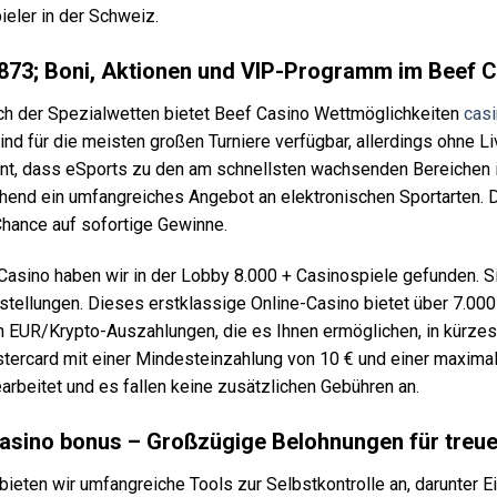
ieler in der Schweiz.
73; Boni, Aktionen und VIP-Programm im Beef 
ch der Spezialwetten bietet Beef Casino Wettmöglichkeiten
casi
ind für die meisten großen Turniere verfügbar, allerdings ohne L
nnt, dass eSports zu den am schnellsten wachsenden Bereichen 
hend ein umfangreiches Angebot an elektronischen Sportarten. Di
Chance auf sofortige Gewinne.
Casino haben wir in der Lobby 8.000 + Casinospiele gefunden. Sie
stellungen. Dieses erstklassige Online-Casino bietet über 7.000 
n EUR/Krypto-Auszahlungen, die es Ihnen ermöglichen, in kürzest
tercard mit einer Mindesteinzahlung von 10 € und einer maximale
arbeitet und es fallen keine zusätzlichen Gebühren an.
asino bonus – Großzügige Belohnungen für treue
ieten wir umfangreiche Tools zur Selbstkontrolle an, darunter Ei