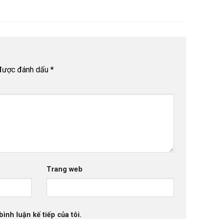
 được đánh dấu
*
Trang web
ình luận kế tiếp của tôi.