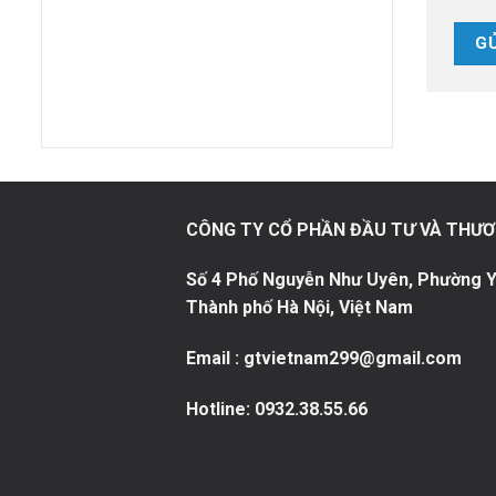
CÔNG TY CỔ PHẦN ĐẦU TƯ VÀ THƯƠ
Số 4 Phố Nguyễn Như Uyên, Phường Y
Thành phố Hà Nội, Việt Nam
Email : gtvietnam299@gmail.com
Hotline:
0932.38.55.66