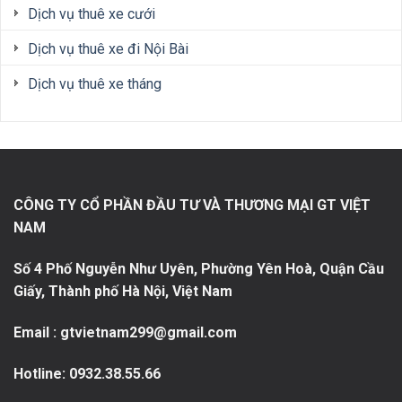
Dịch vụ thuê xe cưới
Dịch vụ thuê xe đi Nội Bài
Dịch vụ thuê xe tháng
CÔNG TY CỔ PHẦN ĐẦU TƯ VÀ THƯƠNG MẠI GT VIỆT
NAM
Số 4 Phố Nguyễn Như Uyên, Phường Yên Hoà, Quận Cầu
Giấy, Thành phố Hà Nội, Việt Nam
Email : gtvietnam299@gmail.com
Hotline:
0932.38.55.66