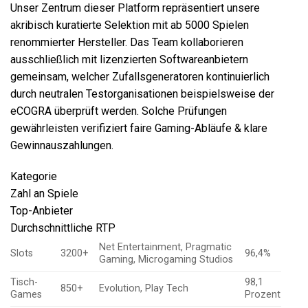
Unser Zentrum dieser Platform repräsentiert unsere
akribisch kuratierte Selektion mit ab 5000 Spielen
renommierter Hersteller. Das Team kollaborieren
ausschließlich mit lizenzierten Softwareanbietern
gemeinsam, welcher Zufallsgeneratoren kontinuierlich
durch neutralen Testorganisationen beispielsweise der
eCOGRA überprüft werden. Solche Prüfungen
gewährleisten verifiziert faire Gaming-Abläufe & klare
Gewinnauszahlungen.
Kategorie
Zahl an Spiele
Top-Anbieter
Durchschnittliche RTP
Net Entertainment, Pragmatic
Slots
3200+
96,4%
Gaming, Microgaming Studios
Tisch-
98,1
850+
Evolution, Play Tech
Games
Prozent