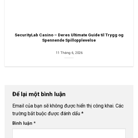
SecurityLab Casino – Deres Ultimate Guide til Trygg og
Spennende Spillopplevelse
11 Tháng 6, 2026
Để lại một bình luận
Email của bạn sẽ không được hiển thị công khai.
Các
trường bắt buộc được đánh dấu
*
Bình luận
*