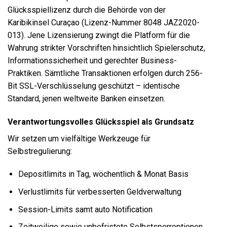
Glücksspiellizenz durch die Behörde von der
Karibikinsel Curaçao (Lizenz-Nummer 8048 JAZ2020-
013). Jene Lizensierung zwingt die Platform für die
Wahrung strikter Vorschriften hinsichtlich Spielerschutz,
Informationssicherheit und gerechter Business-
Praktiken. Sämtliche Transaktionen erfolgen durch 256-
Bit SSL-Verschlüsselung geschützt – identische
Standard, jenen weltweite Banken einsetzen.
Verantwortungsvolles Glücksspiel als Grundsatz
Wir setzen um vielfältige Werkzeuge für
Selbstregulierung:
Depositlimits in Tag, wöchentlich & Monat Basis
Verlustlimits für verbesserten Geldverwaltung
Session-Limits samt auto Notification
Zeitweilige sowie unbefristete Selbstsperroptionen