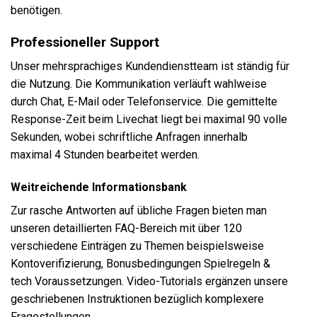
benötigen.
Professioneller Support
Unser mehrsprachiges Kundendienstteam ist ständig für
die Nutzung. Die Kommunikation verläuft wahlweise
durch Chat, E-Mail oder Telefonservice. Die gemittelte
Response-Zeit beim Livechat liegt bei maximal 90 volle
Sekunden, wobei schriftliche Anfragen innerhalb
maximal 4 Stunden bearbeitet werden.
Weitreichende Informationsbank
Zur rasche Antworten auf übliche Fragen bieten man
unseren detaillierten FAQ-Bereich mit über 120
verschiedene Einträgen zu Themen beispielsweise
Kontoverifizierung, Bonusbedingungen Spielregeln &
tech Voraussetzungen. Video-Tutorials ergänzen unsere
geschriebenen Instruktionen bezüglich komplexere
Fragestellungen.