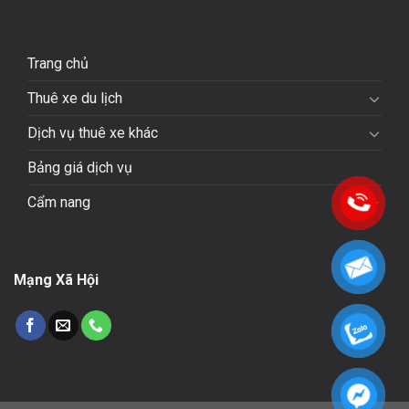
Trang chủ
Thuê xe du lịch
Dịch vụ thuê xe khác
Bảng giá dịch vụ
Cẩm nang
Mạng Xã Hội