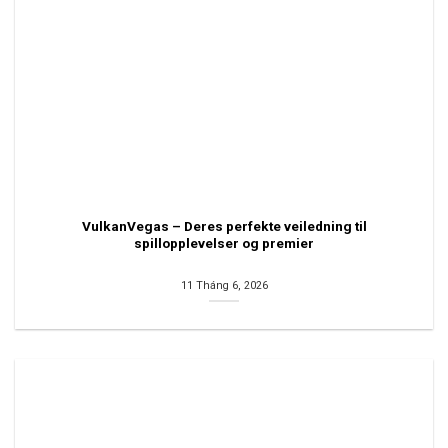
VulkanVegas – Deres perfekte veiledning til
spillopplevelser og premier
11 Tháng 6, 2026