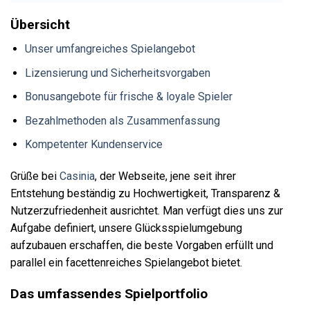
Übersicht
Unser umfangreiches Spielangebot
Lizensierung und Sicherheitsvorgaben
Bonusangebote für frische & loyale Spieler
Bezahlmethoden als Zusammenfassung
Kompetenter Kundenservice
Grüße bei
Casinia
, der Webseite, jene seit ihrer
Entstehung beständig zu Hochwertigkeit, Transparenz &
Nutzerzufriedenheit ausrichtet. Man verfügt dies uns zur
Aufgabe definiert, unsere Glücksspielumgebung
aufzubauen erschaffen, die beste Vorgaben erfüllt und
parallel ein facettenreiches Spielangebot bietet.
Das umfassendes Spielportfolio