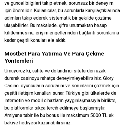
ve güncel bilgileri takip etmek, sorunsuz bir deneyim
için önemlidir. Kullanıcılar, bu sorunlarla karşılaştıklarında
adımları takip ederek sistematik bir şekilde çözüme
ulaşabilirler. Bu makalede, şifre unutmaktan hesap
kilitlenmesine, erişim engellerinden bağlantı sorunlarına
kadar çeşitli konuları ele aldık.
Mostbet Para Yatırma Ve Para Çekme
Yöntemleri
Umuyoruz ki, sahte ve dolandırıcı sitelerden uzak
durarak casinoyu rahatça deneyimleyebilirsiniz. Glory
Casino, oyuncuların sorularını ve sorunlarını çözmek için
çeşitli iletişim kanalları sunar. Türkiye gibi ülkelerde de
internetin ve mobil cihazların yaygınlaşmasıyla birlikte,
bu platformlar sıkça tercih edilmeye başlanmıştır.
Amiyane tabir ile bu bonus ile maksimum 5000 TL ek
bakiye hediyesi kazanabilirsiniz.