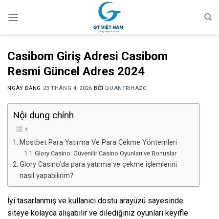
Chuyển
đến
nội
dung
Casibom Giriş Adresi Casibom
Resmi Güncel Adres 2024
NGÀY ĐĂNG
23 THÁNG 4, 2026
BỞI
QUANTRIHAZO
Nội dung chính
Mostbet Para Yatırma Ve Para Çekme Yöntemleri
Glory Casino: Güvenilir Casino Oyunları ve Bonuslar
Glory Casino’da para yatırma ve çekme işlemlerini
nasıl yapabilirim?
İyi tasarlanmış ve kullanıcı dostu arayüzü sayesinde
siteye kolayca alışabilir ve dilediğiniz oyunları keyifle