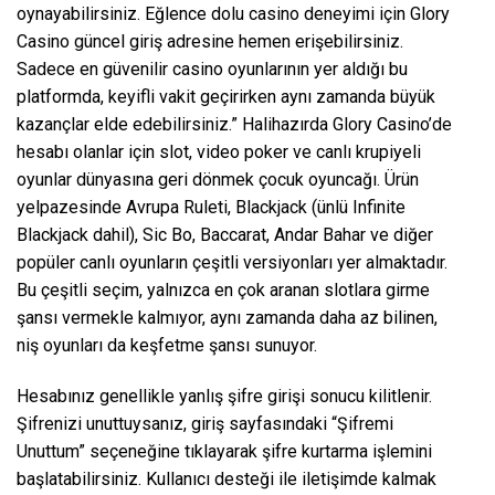
oynayabilirsiniz. Eğlence dolu casino deneyimi için Glory
Casino güncel giriş adresine hemen erişebilirsiniz.
Sadece en güvenilir casino oyunlarının yer aldığı bu
platformda, keyifli vakit geçirirken aynı zamanda büyük
kazançlar elde edebilirsiniz.” Halihazırda Glory Casino’de
hesabı olanlar için slot, video poker ve canlı krupiyeli
oyunlar dünyasına geri dönmek çocuk oyuncağı. Ürün
yelpazesinde Avrupa Ruleti, Blackjack (ünlü Infinite
Blackjack dahil), Sic Bo, Baccarat, Andar Bahar ve diğer
popüler canlı oyunların çeşitli versiyonları yer almaktadır.
Bu çeşitli seçim, yalnızca en çok aranan slotlara girme
şansı vermekle kalmıyor, aynı zamanda daha az bilinen,
niş oyunları da keşfetme şansı sunuyor.
Hesabınız genellikle yanlış şifre girişi sonucu kilitlenir.
Şifrenizi unuttuysanız, giriş sayfasındaki “Şifremi
Unuttum” seçeneğine tıklayarak şifre kurtarma işlemini
başlatabilirsiniz. Kullanıcı desteği ile iletişimde kalmak