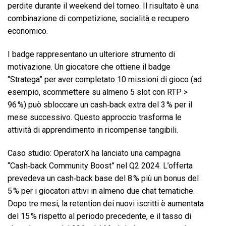
perdite durante il weekend del torneo. Il risultato è una
combinazione di competizione, socialità e recupero
economico.
I badge rappresentano un ulteriore strumento di
motivazione. Un giocatore che ottiene il badge
“Stratega” per aver completato 10 missioni di gioco (ad
esempio, scommettere su almeno 5 slot con RTP >
96 %) può sbloccare un cash‑back extra del 3 % per il
mese successivo. Questo approccio trasforma le
attività di apprendimento in ricompense tangibili.
Caso studio: OperatorX ha lanciato una campagna
“Cash‑back Community Boost” nel Q2 2024. L’offerta
prevedeva un cash‑back base del 8 % più un bonus del
5 % per i giocatori attivi in almeno due chat tematiche.
Dopo tre mesi, la retention dei nuovi iscritti è aumentata
del 15 % rispetto al periodo precedente, e il tasso di