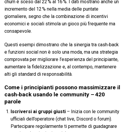
churn è sceso dal 22 % al 16 %. I dati mostrano anche un
incremento del 12 % nella media delle puntate
giornaliere, segno che la combinazione di incentivi
economici e sociali stimola un gioco più frequente ma
consapevole.
Questi esempi dimostrano che la sinergia tra cash‑back
e funzioni social non è solo una moda, ma una strategia
comprovata per migliorare l’esperienza del principiante,
aumentare la fidelizzazione e, al contempo, mantenere
alti gli standard di responsabilità.
Come i principianti possono massimizzare il
cash‑back usando le community – 420
parole
Iscriversi ai gruppi giusti
– Inizia con le community
ufficiali dell’operatore (chat live, Discord o forum).
Partecipare regolarmente ti permette di guadagnare