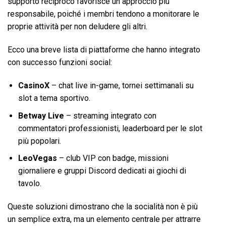
supporto reciproco favorisce un approccio più
responsabile, poiché i membri tendono a monitorare le
proprie attività per non deludere gli altri.
Ecco una breve lista di piattaforme che hanno integrato
con successo funzioni social:
CasinoX
– chat live in-game, tornei settimanali su
slot a tema sportivo.
Betway Live
– streaming integrato con
commentatori professionisti, leaderboard per le slot
più popolari.
LeoVegas
– club VIP con badge, missioni
giornaliere e gruppi Discord dedicati ai giochi di
tavolo.
Queste soluzioni dimostrano che la socialità non è più
un semplice extra, ma un elemento centrale per attrarre