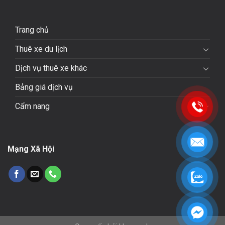
Trang chủ
Thuê xe du lịch
Dịch vụ thuê xe khác
Bảng giá dịch vụ
Cẩm nang
Mạng Xã Hội