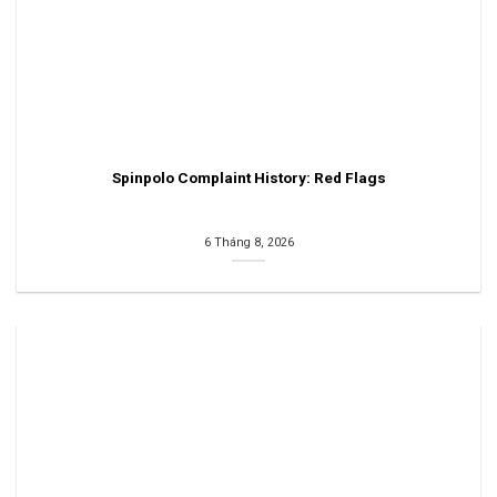
Spinpolo Complaint History: Red Flags
6 Tháng 8, 2026