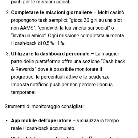
punti per le missioni social.
Completare le missioni giornaliere
– Molti casinò
propongono task semplici: “gioca 20 giri su una slot
non AAMS”, “condividi la tua vincita sui social” o
“invita un amico”. Ogni missione completata aumenta
il cash‑back di 0,5 %–1 %.
Utilizzare la dashboard personale
– La maggior
parte delle piattaforme offre una sezione “Cash‑back
& Rewards” dove è possibile monitorare il
progresso, le percentuali attive e le scadenze.
Imposta notifiche push per non perdere i bonus
temporanei.
Strumenti di monitoraggio consigliati:
App mobile dell’operatore
– visualizza in tempo
reale il cash‑back accumulato.