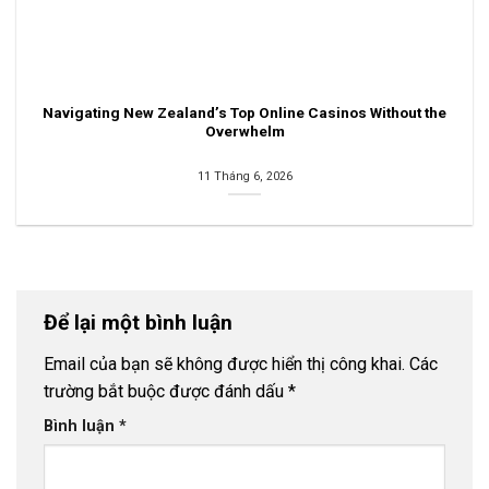
Navigating New Zealand’s Top Online Casinos Without the
Overwhelm
11 Tháng 6, 2026
Để lại một bình luận
Email của bạn sẽ không được hiển thị công khai.
Các
trường bắt buộc được đánh dấu
*
Bình luận
*