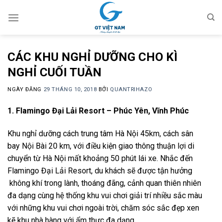
Chuyển
đến
nội
dung
CÁC KHU NGHỈ DƯỠNG CHO KÌ
NGHỈ CUỐI TUẦN
NGÀY ĐĂNG
29 THÁNG 10, 2018
BỞI
QUANTRIHAZO
1. Flamingo Đại Lải Resort – Phúc Yên, Vĩnh Phúc
Khu nghỉ dưỡng cách trung tâm Hà Nội 45km, cách sân
bay Nội Bài 20 km, với điều kiện giao thông thuận lợi di
chuyển từ Hà Nội mất khoảng 50 phút lái xe. Nhắc đến
Flamingo Đại Lải Resort, du khách sẽ được tận hưởng
không khí trong lành, thoáng đãng, cảnh quan thiên nhiên
đa dạng cùng hệ thống khu vui chơi giải trí nhiều sắc màu
với những khu vui chơi ngoài trời, chăm sóc sắc đẹp xen
kẽ khu nhà hàng với ẩm thực đa dạng.