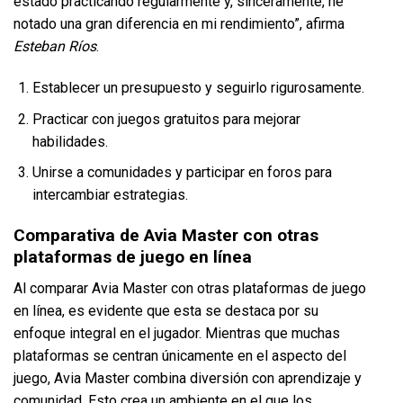
estado practicando regularmente y, sinceramente, he
notado una gran diferencia en mi rendimiento”, afirma
Esteban Ríos
.
Establecer un presupuesto y seguirlo rigurosamente.
Practicar con juegos gratuitos para mejorar
habilidades.
Unirse a comunidades y participar en foros para
intercambiar estrategias.
Comparativa de Avia Master con otras
plataformas de juego en línea
Al comparar Avia Master con otras plataformas de juego
en línea, es evidente que esta se destaca por su
enfoque integral en el jugador. Mientras que muchas
plataformas se centran únicamente en el aspecto del
juego, Avia Master combina diversión con aprendizaje y
comunidad. Esto crea un ambiente en el que los