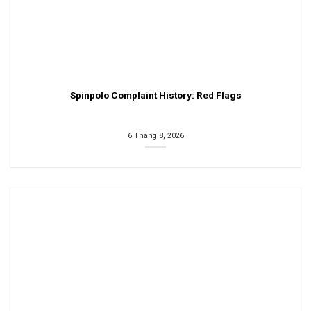
Spinpolo Complaint History: Red Flags
6 Tháng 8, 2026