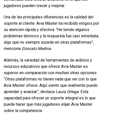
jugadores pueden crecer y mejorar.
Una de las principales diferencias es la calidad del
soporte al cliente. Avia Master ha recibido elogios por
su atención rápida y efectiva. “He tenido algunos
problemas técnicos y la respuesta fue casi inmediata,
algo que no siempre sucede en otras plataformas”,
menciona
Gonzalo Medina
.
Además, la variedad de herramientas de análisis y
recursos educativos que ofrece Avia Master es
superior en comparación con muchas otras opciones.
“Otras plataformas no tienen nada que ver con lo que
Avia Master ofrece. Aquí siento que realmente puedo
aprender y avanzar”, destaca
Laura Ortega
. Esta
capacidad para ofrecer un soporte integral es lo que
puede hacer que más jugadores elijan Avia Master
sobre la competencia.