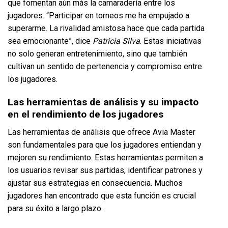
que fomentan aún más la camaradería entre los
jugadores. “Participar en torneos me ha empujado a
superarme. La rivalidad amistosa hace que cada partida
sea emocionante”, dice
Patricia Silva
. Estas iniciativas
no solo generan entretenimiento, sino que también
cultivan un sentido de pertenencia y compromiso entre
los jugadores.
Las herramientas de análisis y su impacto
en el rendimiento de los jugadores
Las herramientas de análisis que ofrece Avia Master
son fundamentales para que los jugadores entiendan y
mejoren su rendimiento. Estas herramientas permiten a
los usuarios revisar sus partidas, identificar patrones y
ajustar sus estrategias en consecuencia. Muchos
jugadores han encontrado que esta función es crucial
para su éxito a largo plazo.