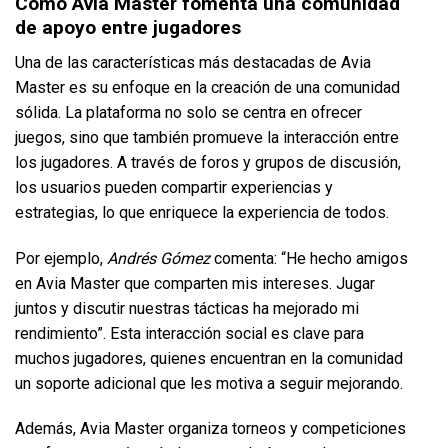
Cómo Avia Master fomenta una comunidad
de apoyo entre jugadores
Una de las características más destacadas de Avia
Master es su enfoque en la creación de una comunidad
sólida. La plataforma no solo se centra en ofrecer
juegos, sino que también promueve la interacción entre
los jugadores. A través de foros y grupos de discusión,
los usuarios pueden compartir experiencias y
estrategias, lo que enriquece la experiencia de todos.
Por ejemplo,
Andrés Gómez
comenta: “He hecho amigos
en Avia Master que comparten mis intereses. Jugar
juntos y discutir nuestras tácticas ha mejorado mi
rendimiento”. Esta interacción social es clave para
muchos jugadores, quienes encuentran en la comunidad
un soporte adicional que les motiva a seguir mejorando.
Además, Avia Master organiza torneos y competiciones