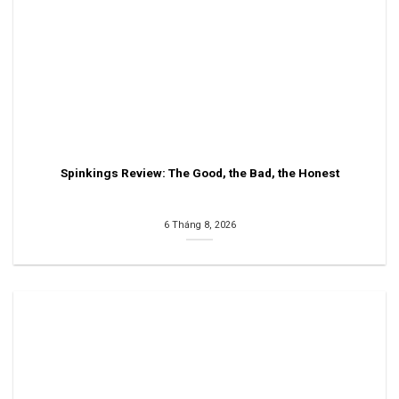
Spinkings Review: The Good, the Bad, the Honest
6 Tháng 8, 2026