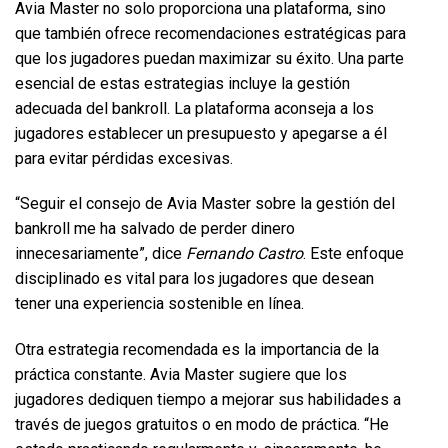
Avia Master no solo proporciona una plataforma, sino
que también ofrece recomendaciones estratégicas para
que los jugadores puedan maximizar su éxito. Una parte
esencial de estas estrategias incluye la gestión
adecuada del bankroll. La plataforma aconseja a los
jugadores establecer un presupuesto y apegarse a él
para evitar pérdidas excesivas.
“Seguir el consejo de Avia Master sobre la gestión del
bankroll me ha salvado de perder dinero
innecesariamente”, dice
Fernando Castro
. Este enfoque
disciplinado es vital para los jugadores que desean
tener una experiencia sostenible en línea.
Otra estrategia recomendada es la importancia de la
práctica constante. Avia Master sugiere que los
jugadores dediquen tiempo a mejorar sus habilidades a
través de juegos gratuitos o en modo de práctica. “He