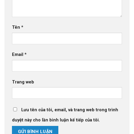
Tên
*
Email
*
Trang web
Lưu tên của tôi, email, và trang web trong trình
duyệt này cho lần bình luận kế tiếp của tôi.