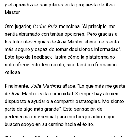
y el aprendizaje son pilares en la propuesta de Avia
Master.
Otro jugador,
Carlos Ruiz
, menciona: “Al principio, me
sentía abrumado con tantas opciones. Pero gracias a
los tutoriales y guías de Avia Master, ahora me siento
más seguro y capaz de tomar decisiones informadas”.
Este tipo de feedback ilustra cómo la plataforma no
solo ofrece entretenimiento, sino también formación
valiosa.
Finalmente,
Julia Martínez
añade: “Lo que más me gusta
de Avia Master es la comunidad. Siempre hay alguien
dispuesto a ayudar o a compartir estrategias. Me siento
parte de algo más grande”. Esta sensación de
pertenencia es esencial para muchos jugadores que
buscan apoyo en su camino hacia el éxito.