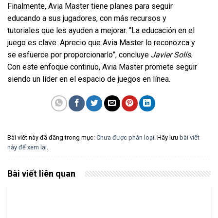
Finalmente, Avia Master tiene planes para seguir
educando a sus jugadores, con más recursos y
tutoriales que les ayuden a mejorar. “La educación en el
juego es clave. Aprecio que Avia Master lo reconozca y
se esfuerce por proporcionarlo”, concluye
Javier Solís
.
Con este enfoque continuo, Avia Master promete seguir
siendo un líder en el espacio de juegos en línea.
Bài viết này đã đăng trong mục:
Chưa được phân loại
. Hãy lưu
bài viết
này để xem lại
.
Bài viết liên quan