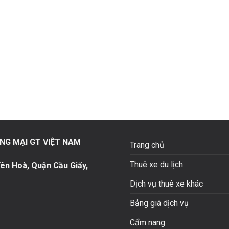
NG MẠI GT VIỆT NAM
Trang chủ
Thuê xe du lịch
ên Hoà, Quận Cầu Giấy,
Dịch vụ thuê xe khác
Bảng giá dịch vụ
Cẩm nang