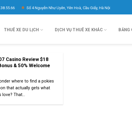
.38.55.66
Số 4 Nguyễn Như Uyên, Yên Hoà, Cầu Giấy, Hà Nội
THUÊ XE DU LỊCH
DỊCH VỤ THUÊ XE KHÁC
BẢNG 
7 Casino Review $18
Bonus & 50% Welcome
onder where to find a pokies
ion that actually gets what
 love? That...