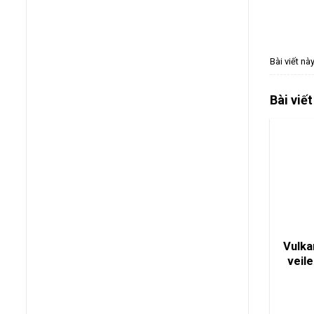
Bài viết n
Bài viết
Vulka
veile