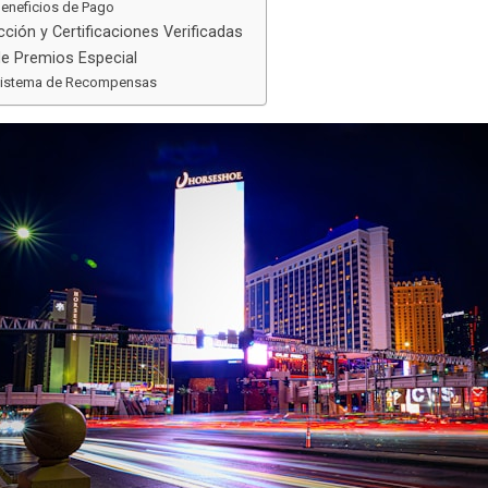
eneficios de Pago
cción y Certificaciones Verificadas
de Premios Especial
istema de Recompensas