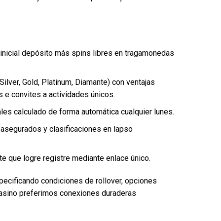
 inicial depósito más spins libres en tragamonedas
ilver, Gold, Platinum, Diamante) con ventajas
 e convites a actividades únicos.
les calculado de forma automática cualquier lunes.
asegurados y clasificaciones en lapso
te que logre registre mediante enlace único.
pecificando condiciones de rollover, opciones
 casino preferimos conexiones duraderas