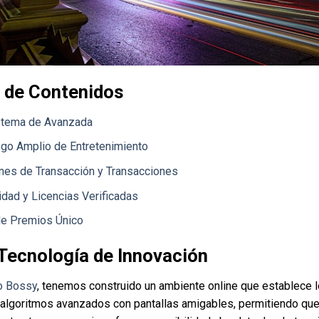
 de Contenidos
stema de Avanzada
ogo Amplio de Entretenimiento
nes de Transacción y Transacciones
idad y Licencias Verificadas
de Premios Único
Tecnología de Innovación
o Bossy
, tenemos construido un ambiente online que establece lo
algoritmos avanzados con pantallas amigables, permitiendo que 