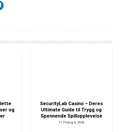
lette
SecurityLab Casino – Deres
user og
Ultimate Guide til Trygg og
ver
Spennende Spillopplevelse
11 Tháng 6, 2026