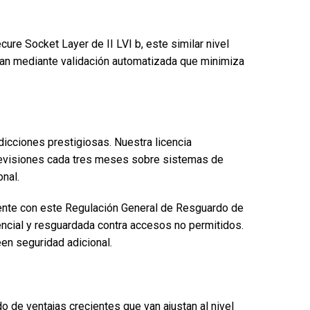
ure Socket Layer de II LVI b, este similar nivel
an mediante validación automatizada que minimiza
icciones prestigiosas. Nuestra licencia
 revisiones cada tres meses sobre sistemas de
nal.
ente con este Regulación General de Resguardo de
cial y resguardada contra accesos no permitidos.
en seguridad adicional.
 de ventajas crecientes que van ajustan al nivel