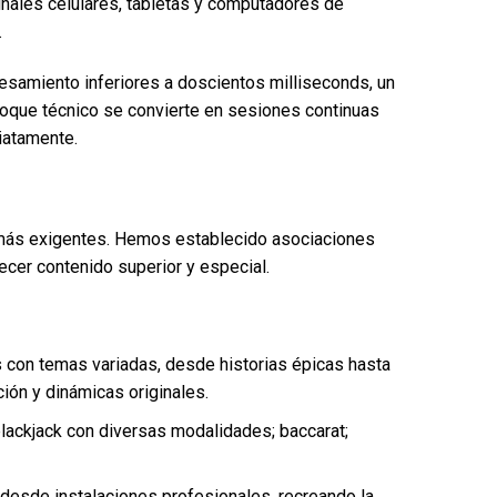
nales celulares, tabletas y computadores de
.
samiento inferiores a doscientos milliseconds, un
que técnico se convierte en sesiones continuas
iatamente.
 más exigentes. Hemos establecido asociaciones
ecer contenido superior y especial.
 con temas variadas, desde historias épicas hasta
ión y dinámicas originales.
lackjack con diversas modalidades; baccarat;
 desde instalaciones profesionales, recreando la