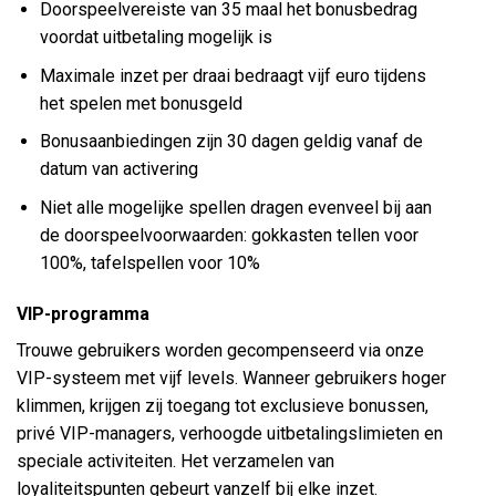
Doorspeelvereiste van 35 maal het bonusbedrag
voordat uitbetaling mogelijk is
Maximale inzet per draai bedraagt vijf euro tijdens
het spelen met bonusgeld
Bonusaanbiedingen zijn 30 dagen geldig vanaf de
datum van activering
Niet alle mogelijke spellen dragen evenveel bij aan
de doorspeelvoorwaarden: gokkasten tellen voor
100%, tafelspellen voor 10%
VIP-programma
Trouwe gebruikers worden gecompenseerd via onze
VIP-systeem met vijf levels. Wanneer gebruikers hoger
klimmen, krijgen zij toegang tot exclusieve bonussen,
privé VIP-managers, verhoogde uitbetalingslimieten en
speciale activiteiten. Het verzamelen van
loyaliteitspunten gebeurt vanzelf bij elke inzet.