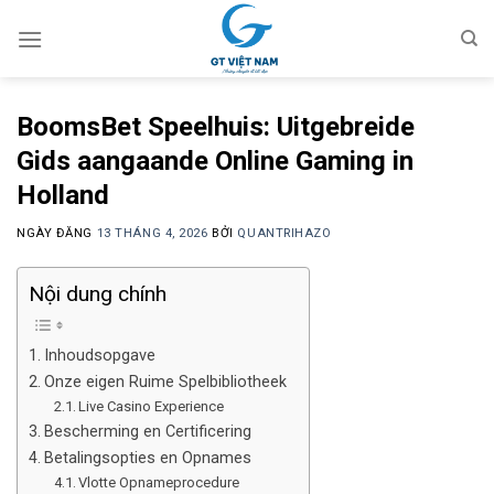
Chuyển
đến
nội
dung
BoomsBet Speelhuis: Uitgebreide
Gids aangaande Online Gaming in
Holland
NGÀY ĐĂNG
13 THÁNG 4, 2026
BỞI
QUANTRIHAZO
Nội dung chính
Inhoudsopgave
Onze eigen Ruime Spelbibliotheek
Live Casino Experience
Bescherming en Certificering
Betalingsopties en Opnames
Vlotte Opnameprocedure