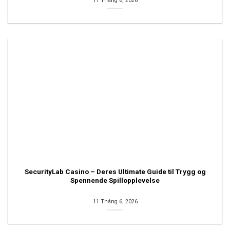
11 Tháng 6, 2026
SecurityLab Casino – Deres Ultimate Guide til Trygg og
Spennende Spillopplevelse
11 Tháng 6, 2026