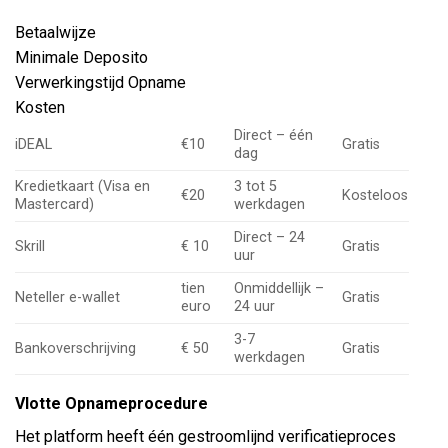
Betaalwijze
Minimale Deposito
Verwerkingstijd Opname
Kosten
Direct – één
iDEAL
€10
Gratis
dag
Kredietkaart (Visa en
3 tot 5
€20
Kosteloos
Mastercard)
werkdagen
Direct – 24
Skrill
€ 10
Gratis
uur
tien
Onmiddellijk –
Neteller e-wallet
Gratis
euro
24 uur
3-7
Bankoverschrijving
€ 50
Gratis
werkdagen
Vlotte Opnameprocedure
Het platform heeft één gestroomlijnd verificatieproces