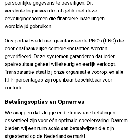
persoonlijke gegevens te beveiligen. Dit
versleutelingsniveau komt gelijk met deze
beveiligingsnormen die financiële instellingen
wereldwijd gebruiken.
Ons portaal werkt met geautoriseerde RNG’s (RNG) die
door onafhankelijke controle-instanties worden
geverifieerd. Deze systemen garanderen dat ieder
spelresultaat geheel willekeurig en eerlijk verloopt.
Transparantie staat bij onze organisatie voorop, en alle
RTP-percentages zijn openbaar beschikbaar voor
controle.
Betalingsopties en Opnames
We snappen dat vlugge en betrouwbare betalingen
essentieel zijn voor één optimale speelervaring. Daarom
bieden wij een ruim scala aan betaalwijzen die zijn
afgestemd op de Nederlandse markt.