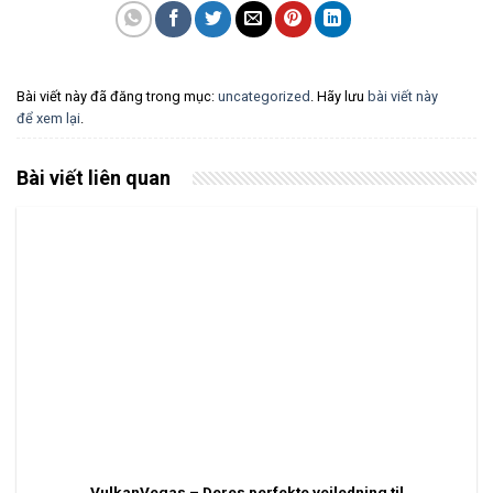
Bài viết này đã đăng trong mục:
uncategorized
. Hãy lưu
bài viết này
để xem lại
.
Bài viết liên quan
VulkanVegas – Deres perfekte veiledning til