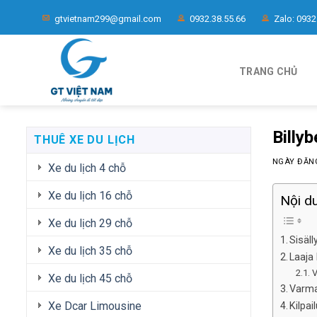
Chuyển
gtvietnam299@gmail.com
0932.38.55.66
Zalo: 0932
đến
nội
dung
TRANG CHỦ
Billy
THUÊ XE DU LỊCH
NGÀY ĐĂ
Xe du lịch 4 chỗ
Xe du lịch 16 chỗ
Nội d
Xe du lịch 29 chỗ
Sisäll
Xe du lịch 35 chỗ
Laaja
V
Xe du lịch 45 chỗ
Varma
Xe Dcar Limousine
Kilpa