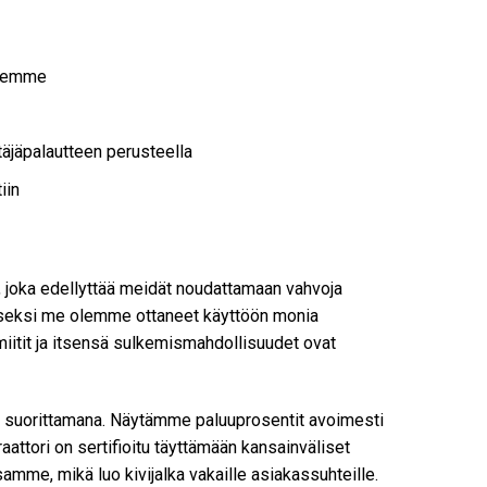
allemme
täjäpalautteen perusteella
iin
 joka edellyttää meidät noudattamaan vahvoja
miseksi me olemme ottaneet käyttöön monia
imiitit ja itsensä sulkemismahdollisuudet ovat
n suorittamana. Näytämme paluuprosentit avoimesti
attori on sertifioitu täyttämään kansainväliset
mme, mikä luo kivijalka vakaille asiakassuhteille.