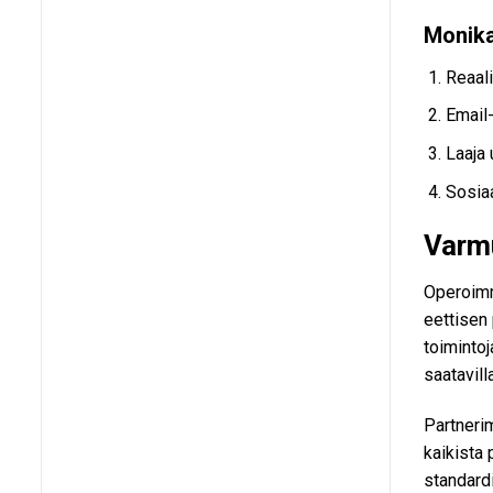
Monika
Reaali
Email-
Laaja 
Sosia
Varmu
Operoimm
eettisen
toimintoj
saatavill
Partneri
kaikista 
standardi