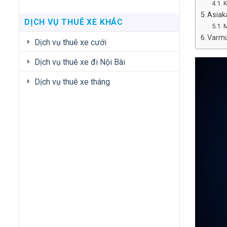
K
Asiak
DỊCH VỤ THUÊ XE KHÁC
M
Varmu
Dịch vụ thuê xe cưới
Dịch vụ thuê xe đi Nội Bài
Dịch vụ thuê xe tháng