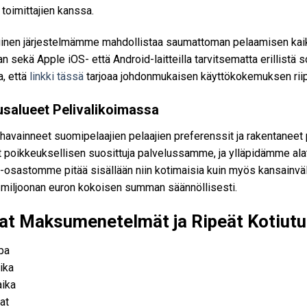
 toimittajien kanssa.
inen järjestelmämme mahdollistaa saumattoman pelaamisen kaikenl
 sekä Apple iOS- että Android-laitteilla tarvitsematta erillistä 
a, että
linkki tässä
tarjoaa johdonmukaisen käyttökokemuksen riip
salueet Pelivalikoimassa
avainneet suomipelaajien pelaajien preferenssit ja rakentaneet
t poikkeuksellisen suosittuja palvelussamme, ja ylläpidämme ala
ti-osastomme pitää sisällään niin kotimaisia kuin myös kansainvä
t miljoonan euron kokoisen summan säännöllisesti.
at Maksumenetelmät ja Ripeät Kotiutu
pa
ika
aika
at