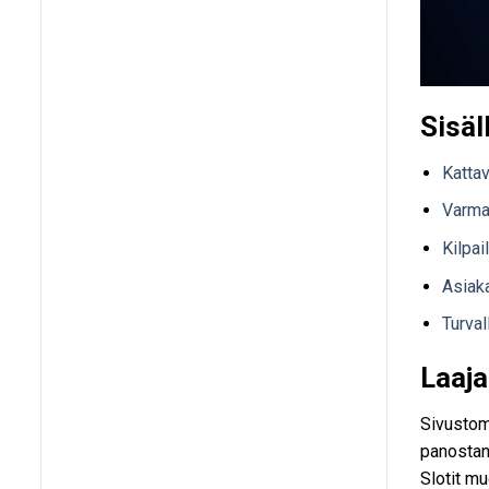
Sisäl
Katta
Varma
Kilpai
Asiak
Turval
Laaj
Sivustomm
panostane
Slotit m