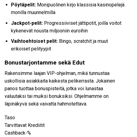
Pöytäpelit:
Monipuolinen kirjo klassisia kasinopelejä
monilla muunnelmilla
Jackpot-pelit:
Progressiiviset jättipotit, joilla voitot
kykenevät nousta miljooniin euroihin
Vaihtoehtoiset pelit:
Bingo, scratchit ja muut
erikoiset pelityypit
Bonustarjontamme sekä Edut
Rakensimme laajan VIP-ohjelman, mikä tunnustaa
uskollisia asiakkaita kaikesta pelikerrasta. Jokainen
panos tuottaa bonuspisteitä, jotka voi lunastaa
valuutaksi tai muiksi bonuksiksi. Ohjelmamme on
läpinäkyvä sekä vaivatta hahmotettava.
Taso
Tarvittavat Krediitit
Cashback-%