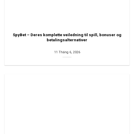
SpyBet – Deres komplette veiledning til spill, bonuser og
betalingsalternativer
11 Tháng 6, 2026