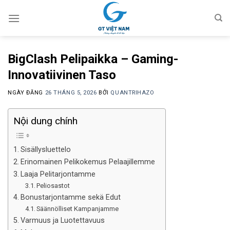
Chuyển
đến
nội
dung
BigClash Pelipaikka – Gaming-
Innovatiivinen Taso
NGÀY ĐĂNG
26 THÁNG 5, 2026
BỞI
QUANTRIHAZO
Nội dung chính
Sisällysluettelo
Erinomainen Pelikokemus Pelaajillemme
Laaja Pelitarjontamme
Peliosastot
Bonustarjontamme sekä Edut
Säännölliset Kampanjamme
Varmuus ja Luotettavuus