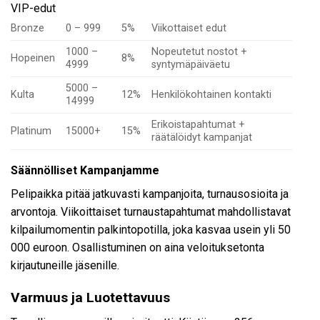
VIP-edut
Bronze
0 – 999
5%
Viikottaiset edut
1000 –
Nopeutetut nostot +
Hopeinen
8%
4999
syntymäpäiväetu
5000 –
Kulta
12%
Henkilökohtainen kontakti
14999
Erikoistapahtumat +
Platinum
15000+
15%
räätälöidyt kampanjat
Säännölliset Kampanjamme
Pelipaikka pitää jatkuvasti kampanjoita, turnausosioita ja
arvontoja. Viikoittaiset turnaustapahtumat mahdollistavat
kilpailumomentin palkintopotilla, joka kasvaa usein yli 50
000 euroon. Osallistuminen on aina veloituksetonta
kirjautuneille jäsenille.
Varmuus ja Luotettavuus