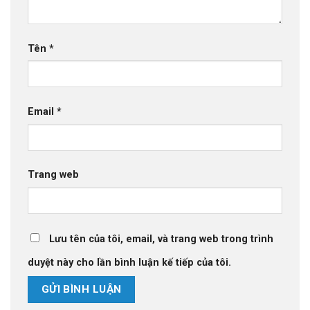
Tên
*
Email
*
Trang web
Lưu tên của tôi, email, và trang web trong trình
duyệt này cho lần bình luận kế tiếp của tôi.