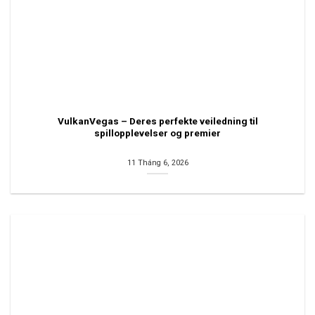
VulkanVegas – Deres perfekte veiledning til
spillopplevelser og premier
11 Tháng 6, 2026