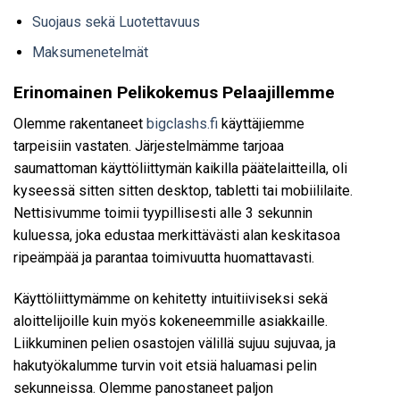
Suojaus sekä Luotettavuus
Maksumenetelmät
Erinomainen Pelikokemus Pelaajillemme
Olemme rakentaneet
bigclashs.fi
käyttäjiemme
tarpeisiin vastaten. Järjestelmämme tarjoaa
saumattoman käyttöliittymän kaikilla päätelaitteilla, oli
kyseessä sitten sitten desktop, tabletti tai mobiililaite.
Nettisivumme toimii tyypillisesti alle 3 sekunnin
kuluessa, joka edustaa merkittävästi alan keskitasoa
ripeämpää ja parantaa toimivuutta huomattavasti.
Käyttöliittymämme on kehitetty intuitiiviseksi sekä
aloittelijoille kuin myös kokeneemmille asiakkaille.
Liikkuminen pelien osastojen välillä sujuu sujuvaa, ja
hakutyökalumme turvin voit etsiä haluamasi pelin
sekunneissa. Olemme panostaneet paljon