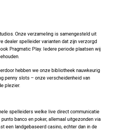
studios. Onze verzameling is samengesteld uit
e dealer spelleider varianten dat zijn verzorgd
sook Pragmatic Play. Iedere periode plaatsen wij
behouden.
ierdoor hebben we onze bibliotheek nauwkeurig
hting penny slots – onze verscheidenheid van
e plezier.
ele spelleiders welke live direct communicatie
e, punto banco en poker, allemaal uitgezonden via
ast een landgebaseerd casino, echter dan in de