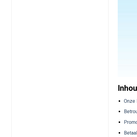
Inho
Onze 
Betro
Promo
Betaa