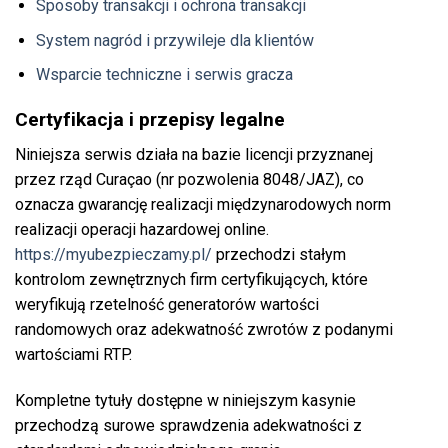
Sposoby transakcji i ochrona transakcji
System nagród i przywileje dla klientów
Wsparcie techniczne i serwis gracza
Certyfikacja i przepisy legalne
Niniejsza serwis działa na bazie licencji przyznanej
przez rząd Curaçao (nr pozwolenia 8048/JAZ), co
oznacza gwarancję realizacji międzynarodowych norm
realizacji operacji hazardowej online.
https://myubezpieczamy.pl/
przechodzi stałym
kontrolom zewnętrznych firm certyfikujących, które
weryfikują rzetelność generatorów wartości
randomowych oraz adekwatność zwrotów z podanymi
wartościami RTP.
Kompletne tytuły dostępne w niniejszym kasynie
przechodzą surowe sprawdzenia adekwatności z