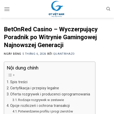
Chuyển
đến
nội
dung
BetOnRed Casino – Wyczerpujący
Poradnik po Witrynie Gamingowej
Najnowszej Generacji
NGÀY ĐĂNG
5 THÁNG 6, 2026
BỞI
QUANTRIHAZO
Nội dung chính
Spis treści
Certyfikacja i przepisy legalne
Oferta rozgrywek i producenci oprogramowania
Rodzaje rozgrywek w zestawie
Opcje rozliczeń i ochrona transakcji
Potwierdzenie profilu i progi zwrotów