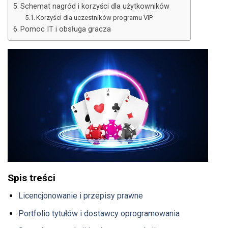
Schemat nagród i korzyści dla użytkowników
Korzyści dla uczestników programu VIP
Pomoc IT i obsługa gracza
Spis treści
Licencjonowanie i przepisy prawne
Portfolio tytułów i dostawcy oprogramowania