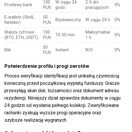
100
W ciągu 24
2-5 dni
Przelewy bank
0%
PLN
godz.
pracujących
E-wallets (Skrill,
50
Błyskawiczny
W ciągu 24 h
0%
Neteller)
PLN
Waluty cyfrowe
100
Maksymalnie
15-30 min.
0%
(BTC, ETH, USDT)
PLN
1 h
50
Blik
Instant
N/D
0%
PLN
Potwierdzenie profilu i progi zwrotów
Proces weryfikacji identyfikacji jest unikalną czynnością
konieczną przed początkową wypłatą funduszy. Gracze
przesyłają skan dok. tożsamości oraz dokument adresu
rezydencji. Niniejszy dział sprawdza dokumenty w ciągu
24 godzin od wysłania pełnego kolekcji. Zweryfikowane
rachunki zyskują wyższe progi operacyjne oraz
szybsze realizację wygranych.