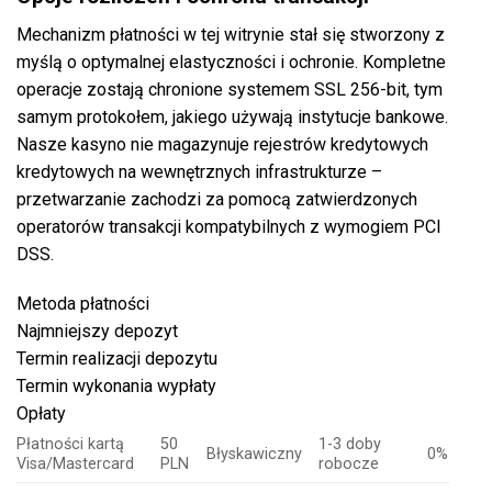
Mechanizm płatności w tej witrynie stał się stworzony z
myślą o optymalnej elastyczności i ochronie. Kompletne
operacje zostają chronione systemem SSL 256-bit, tym
samym protokołem, jakiego używają instytucje bankowe.
Nasze kasyno nie magazynuje rejestrów kredytowych
kredytowych na wewnętrznych infrastrukturze –
przetwarzanie zachodzi za pomocą zatwierdzonych
operatorów transakcji kompatybilnych z wymogiem PCI
DSS.
Metoda płatności
Najmniejszy depozyt
Termin realizacji depozytu
Termin wykonania wypłaty
Opłaty
Płatności kartą
50
1-3 doby
Błyskawiczny
0%
Visa/Mastercard
PLN
robocze