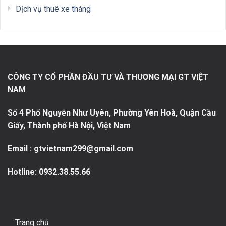
Dịch vụ thuê xe tháng
CÔNG TY CỔ PHẦN ĐẦU TƯ VÀ THƯƠNG MẠI GT VIỆT
NAM
Số 4 Phố Nguyễn Như Uyên, Phường Yên Hoà, Quận Cầu
Giấy, Thành phố Hà Nội, Việt Nam
Email : gtvietnam299@gmail.com
Hotline:
0932.38.55.66
Trang chủ