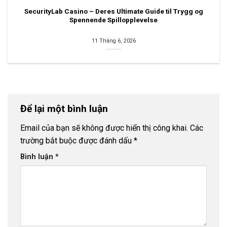
SecurityLab Casino – Deres Ultimate Guide til Trygg og
Spennende Spillopplevelse
11 Tháng 6, 2026
Để lại một bình luận
Email của bạn sẽ không được hiển thị công khai.
Các
trường bắt buộc được đánh dấu
*
Bình luận
*