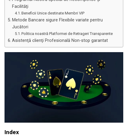
Facilităţi
Beneficii Unice destinate Membri VIP
Metode Bancare sigure Flexibile variate pentru
Jucători
Politica noastră Platformei de Retrageri Transparente
Asistenţă clienţi Profesională Non-stop garantat
Index