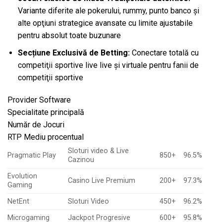
Variante diferite ale pokerului, rummy, punto banco și
alte opţiuni strategice avansate cu limite ajustabile
pentru absolut toate buzunare
Secțiune Exclusivă de Betting:
Conectare totală cu
competiţii sportive live live și virtuale pentru fanii de
competiţii sportive
Provider Software
Specialitate principală
Număr de Jocuri
RTP Mediu procentual
Sloturi video & Live
Pragmatic Play
850+
96.5%
Cazinou
Evolution
Casino Live Premium
200+
97.3%
Gaming
NetEnt
Sloturi Video
450+
96.2%
Microgaming
Jackpot Progresive
600+
95.8%