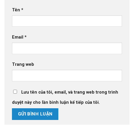
Tên
*
Email
*
Trang web
Lưu tên của tôi, email, và trang web trong trình
duyệt này cho lần bình luận kế tiếp của tôi.