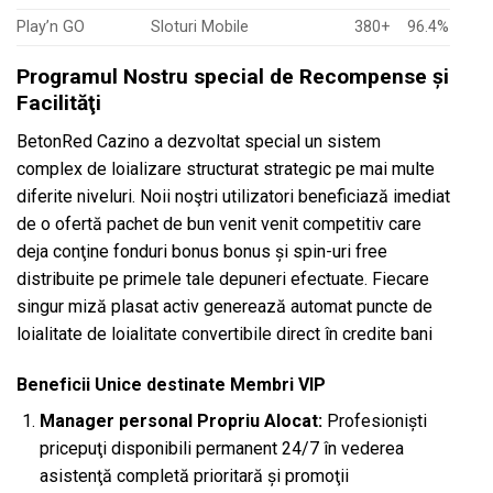
Play’n GO
Sloturi Mobile
380+
96.4%
Programul Nostru special de Recompense și
Facilităţi
BetonRed Cazino a dezvoltat special un sistem
complex de loializare structurat strategic pe mai multe
diferite niveluri. Noii noştri utilizatori beneficiază imediat
de o ofertă pachet de bun venit venit competitiv care
deja conţine fonduri bonus bonus și spin-uri free
distribuite pe primele tale depuneri efectuate. Fiecare
singur miză plasat activ generează automat puncte de
loialitate de loialitate convertibile direct în credite bani
Beneficii Unice destinate Membri VIP
Manager personal Propriu Alocat:
Profesioniști
pricepuţi disponibili permanent 24/7 în vederea
asistenţă completă prioritară și promoţii