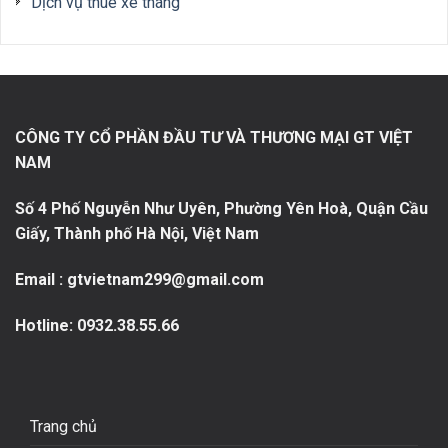
Dịch vụ thuê xe tháng
CÔNG TY CỔ PHẦN ĐẦU TƯ VÀ THƯƠNG MẠI GT VIỆT
NAM
Số 4 Phố Nguyễn Như Uyên, Phường Yên Hoà, Quận Cầu
Giấy, Thành phố Hà Nội, Việt Nam
Email : gtvietnam299@gmail.com
Hotline:
0932.38.55.66
Trang chủ