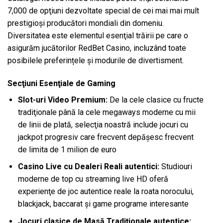
7,000 de opţiuni dezvoltate special de cei mai mai mult
prestigioși producători mondiali din domeniu.
Diversitatea este elementul esenţial trăirii pe care o
asigurăm jucătorilor RedBet Casino, incluzând toate
posibilele preferințele și modurile de divertisment.
Secţiuni Esenţiale de Gaming
Slot-uri Video Premium:
De la cele clasice cu fructe
tradiţionale până la cele megaways moderne cu mii
de linii de plată, selecţia noastră include jocuri cu
jackpot progresiv care frecvent depășesc frecvent
de limita de 1 milion de euro
Casino Live cu Dealeri Reali autentici:
Studiouri
moderne de top cu streaming live HD oferă
experienţe de joc autentice reale la roata norocului,
blackjack, baccarat și game programe interesante
Jocuri clasice de Masă Tradiţionale autentice: