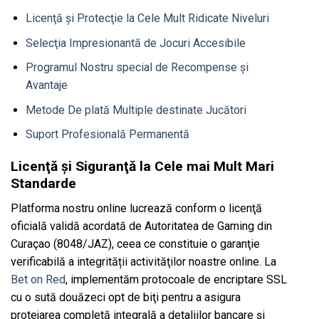
Licenţă și Protecţie la Cele Mult Ridicate Niveluri
Selecţia Impresionantă de Jocuri Accesibile
Programul Nostru special de Recompense și
Avantaje
Metode De plată Multiple destinate Jucători
Suport Profesională Permanentă
Licenţă și Siguranţă la Cele mai Mult Mari
Standarde
Platforma nostru online lucrează conform o licenţă
oficială validă acordată de Autoritatea de Gaming din
Curaçao (8048/JAZ), ceea ce constituie o garanţie
verificabilă a integrității activităţilor noastre online. La
Bet on Red
, implementăm protocoale de encriptare SSL
cu o sută douăzeci opt de biţi pentru a asigura
protejarea completă integrală a detaliilor bancare și