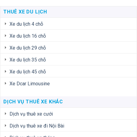
THUÊ XE DU LỊCH
Xe du lịch 4 chỗ
Xe du lịch 16 chỗ
Xe du lịch 29 chỗ
Xe du lịch 35 chỗ
Xe du lịch 45 chỗ
Xe Dcar Limousine
DỊCH VỤ THUÊ XE KHÁC
Dịch vụ thuê xe cưới
Dịch vụ thuê xe đi Nội Bài