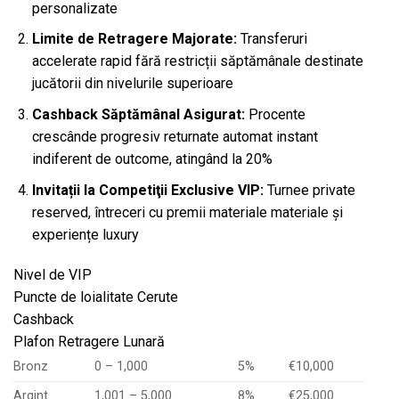
personalizate
Limite de Retragere Majorate:
Transferuri
accelerate rapid fără restricții săptămânale destinate
jucătorii din nivelurile superioare
Cashback Săptămânal Asigurat:
Procente
crescânde progresiv returnate automat instant
indiferent de outcome, atingând la 20%
Invitații la Competiţii Exclusive VIP:
Turnee private
reserved, întreceri cu premii materiale materiale și
experiențe luxury
Nivel de VIP
Puncte de loialitate Cerute
Cashback
Plafon Retragere Lunară
Bronz
0 – 1,000
5%
€10,000
Argint
1,001 – 5,000
8%
€25,000