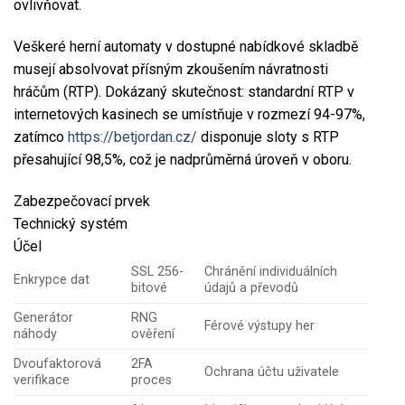
ovlivňovat.
Veškeré herní automaty v dostupné nabídkové skladbě
musejí absolvovat přísným zkoušením návratnosti
hráčům (RTP). Dokázaný skutečnost: standardní RTP v
internetových kasinech se umístňuje v rozmezí 94-97%,
zatímco
https://betjordan.cz/
disponuje sloty s RTP
přesahující 98,5%, což je nadprůměrná úroveň v oboru.
Zabezpečovací prvek
Technický systém
Účel
SSL 256-
Chránění individuálních
Enkrypce dat
bitové
údajů a převodů
Generátor
RNG
Férové výstupy her
náhody
ověření
Dvoufaktorová
2FA
Ochrana účtu uživatele
verifikace
proces