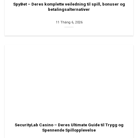
SpyBet – Deres komplette veiledning til spill, bonuser og
betalingsalternativer
11 Tháng 6, 2026
SecurityLab Casino – Deres Ultimate Guide til Trygg og
Spennende Spillopplevelse