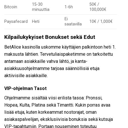
15-30
50€ /
Bitcoin
1-6h
minuuttia
100,000€
Ei
Paysafecard
Heti
10€ / 1,000€
saatavilla
Kilpailukykyiset Bonukset sekä Edut
BetAlice kasinolla uskomme käyttäjien palkintoon heti 1.
maksusta lähtien. Tervetuliaispaketimme on tarkoitettu
antamaan asiakkaille vahva lähtö, ja kanta-
asiakkuusohjelmamme tarjoaa säännöllisiä etuja
aktiivisille asiakkaille.
VIP-ohjelman Tasot
Ohjelmamme sisältää viisi erilista tasoa: Pronssi,
Hopea, Kulta, Platina sekä Timantti. Kukin porras avaa
lisää etuja, kuten korkeammat nostorajat, oman
asiakaspalvelijan, eksklusiivisia bonuksia sekä kutsuja
VIP-tapahtumiin. Portaan nouseminen toteutuu