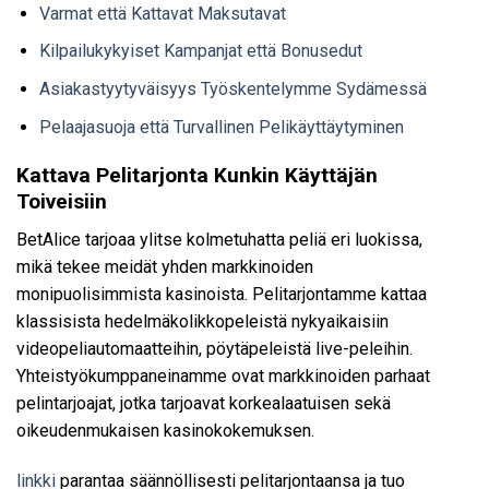
Varmat että Kattavat Maksutavat
Kilpailukykyiset Kampanjat että Bonusedut
Asiakastyytyväisyys Työskentelymme Sydämessä
Pelaajasuoja että Turvallinen Pelikäyttäytyminen
Kattava Pelitarjonta Kunkin Käyttäjän
Toiveisiin
BetAlice tarjoaa ylitse kolmetuhatta peliä eri luokissa,
mikä tekee meidät yhden markkinoiden
monipuolisimmista kasinoista. Pelitarjontamme kattaa
klassisista hedelmäkolikkopeleistä nykyaikaisiin
videopeliautomaatteihin, pöytäpeleistä live-peleihin.
Yhteistyökumppaneinamme ovat markkinoiden parhaat
pelintarjoajat, jotka tarjoavat korkealaatuisen sekä
oikeudenmukaisen kasinokokemuksen.
linkki
parantaa säännöllisesti pelitarjontaansa ja tuo