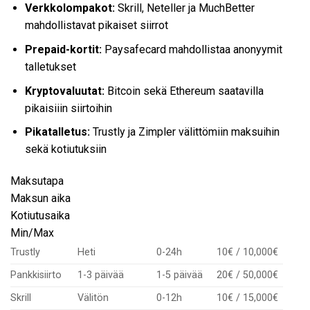
Verkkolompakot:
Skrill, Neteller ja MuchBetter
mahdollistavat pikaiset siirrot
Prepaid-kortit:
Paysafecard mahdollistaa anonyymit
talletukset
Kryptovaluutat:
Bitcoin sekä Ethereum saatavilla
pikaisiiin siirtoihin
Pikatalletus:
Trustly ja Zimpler välittömiin maksuihin
sekä kotiutuksiin
Maksutapa
Maksun aika
Kotiutusaika
Min/Max
Trustly
Heti
0-24h
10€ / 10,000€
Pankkisiirto
1-3 päivää
1-5 päivää
20€ / 50,000€
Skrill
Välitön
0-12h
10€ / 15,000€