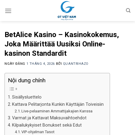
Chuyển
đến
nội
dung
BetAlice Kasino – Kasinokokemus,
Joka Määrittää Uusiksi Online-
kasinon Standardit
NGÀY ĐĂNG
1 THÁNG 4, 2026
BỞI
QUANTRIHAZO
Nội dung chính
Sisällysluettelo
Kattava Pelitarjonta Kunkin Käyttäjän Toiveisiin
Live-pelaaminen Ammattijakajien Kanssa
Varmat ja Kattavat Maksuvaihtoehdot
Kilpailukykyiset Bonukset sekä Edut
VIP-ohjelman Tasot