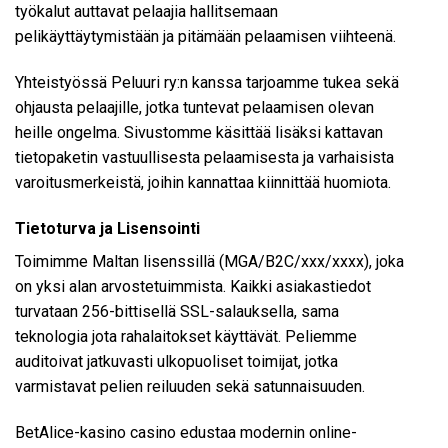
työkalut auttavat pelaajia hallitsemaan
pelikäyttäytymistään ja pitämään pelaamisen viihteenä.
Yhteistyössä Peluuri ry:n kanssa tarjoamme tukea sekä
ohjausta pelaajille, jotka tuntevat pelaamisen olevan
heille ongelma. Sivustomme käsittää lisäksi kattavan
tietopaketin vastuullisesta pelaamisesta ja varhaisista
varoitusmerkeistä, joihin kannattaa kiinnittää huomiota.
Tietoturva ja Lisensointi
Toimimme Maltan lisenssillä (MGA/B2C/xxx/xxxx), joka
on yksi alan arvostetuimmista. Kaikki asiakastiedot
turvataan 256-bittisellä SSL-salauksella, sama
teknologia jota rahalaitokset käyttävät. Peliemme
auditoivat jatkuvasti ulkopuoliset toimijat, jotka
varmistavat pelien reiluuden sekä satunnaisuuden.
BetAlice-kasino casino edustaa modernin online-