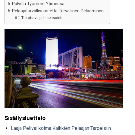
Palvelu Työmme Ytimessä
Pelaajaturvallisuus että Turvallinen Pelaaminen
Tietoturva ja Lisensointi
Sisällysluettelo
Laaja Pelivalikoima Kaikkien Pelaajan Tarpeisiin