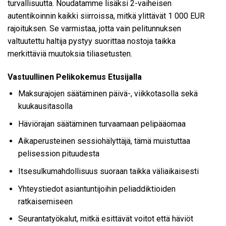
turvallisuutta. Noudatamme lisäksi 2-vaiheisen
autentikoinnin kaikki siirroissa, mitkä ylittävät 1 000 EUR
rajoituksen. Se varmistaa, jotta vain pelitunnuksen
valtuutettu haltija pystyy suorittaa nostoja taikka
merkittäviä muutoksia tiliasetusten.
Vastuullinen Pelikokemus Etusijalla
Maksurajojen säätäminen päivä-, viikkotasolla sekä
kuukausitasolla
Häviörajan säätäminen turvaamaan pelipääomaa
Aikaperusteinen sessiohälyttäjä, tämä muistuttaa
pelisession pituudesta
Itsesulkumahdollisuus suoraan taikka väliaikaisesti
Yhteystiedot asiantuntijoihin peliaddiktioiden
ratkaisemiseen
Seurantatyökalut, mitkä esittävät voitot että häviöt