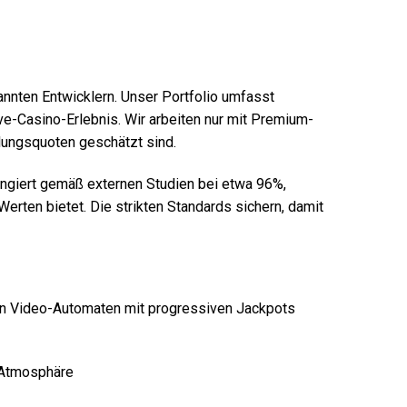
nnten Entwicklern. Unser Portfolio umfasst
e-Casino-Erlebnis. Wir arbeiten nur mit Premium-
ungsquoten geschätzt sind.
angiert gemäß externen Studien bei etwa 96%,
rten bietet. Die strikten Standards sichern, damit
n Video-Automaten mit progressiven Jackpots
o-Atmosphäre