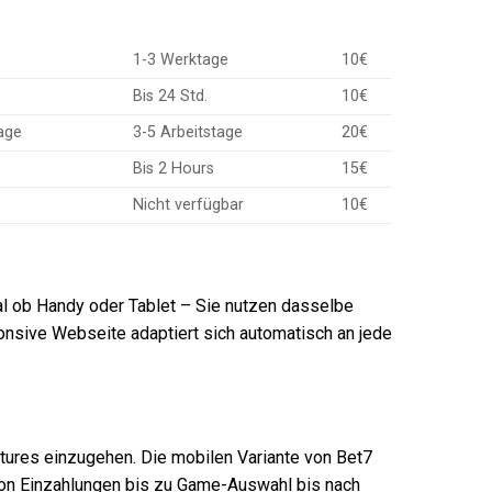
1-3 Werktage
10€
Bis 24 Std.
10€
age
3-5 Arbeitstage
20€
Bis 2 Hours
15€
Nicht verfügbar
10€
al ob Handy oder Tablet – Sie nutzen dasselbe
nsive Webseite adaptiert sich automatisch an jede
atures einzugehen. Die mobilen Variante von Bet7
von Einzahlungen bis zu Game-Auswahl bis nach