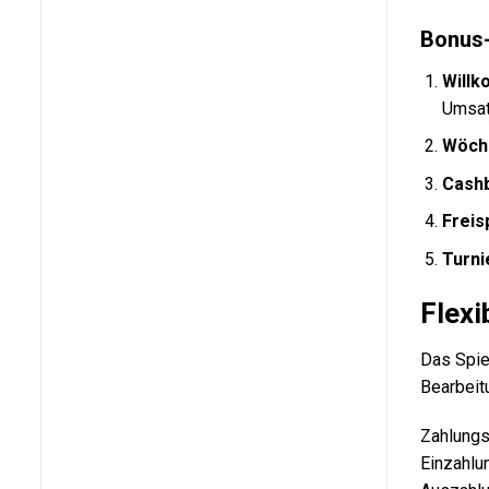
Bonus-
Will
Umsat
Wöche
Cash
Freis
Turni
Flexi
Das Spie
Bearbeit
Zahlung
Einzahlu