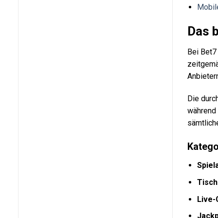
Mobil
Das b
Bei Bet7
zeitgemä
Anbieter
Die durc
während
sämtlich
Katego
Spiel
Tisch
Live-
Jackp