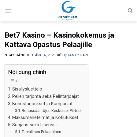
Chuyển
đến
nội
dung
Bet7 Kasino – Kasinokokemus ja
Kattava Opastus Pelaajille
NGÀY ĐĂNG
8 THÁNG 4, 2026
BỞI
QUANTRIHAZO
Nội dung chính
Sisällysluettelo
Pelien tarjonta sekä Pelintarjoajat
Bonustarjoukset ja Kampanjat
Bonussääntöjen Keskeiset Piirteet
Maksumenetelmät ja Kotiutukset
Suojaus sekä Lisenssi
Turvallinen Pelaaminen