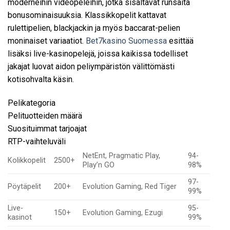
moderneihin videopeleihin, jotka sisältävät runsaita
bonusominaisuuksia. Klassikkopelit kattavat
rulettipelien, blackjackin ja myös baccarat-pelien
moninaiset variaatiot.
Bet7kasino Suomessa
esittää
lisäksi live-kasinopelejä, joissa kaikissa todelliset
jakajat luovat aidon peliympäristön välittömästi
kotisohvalta käsin.
Pelikategoria
Pelituotteiden määrä
Suosituimmat tarjoajat
RTP-vaihteluväli
NetEnt, Pragmatic Play,
94-
Kolikkopelit
2500+
Play’n GO
98%
97-
Pöytäpelit
200+
Evolution Gaming, Red Tiger
99%
Live-
95-
150+
Evolution Gaming, Ezugi
kasinot
99%