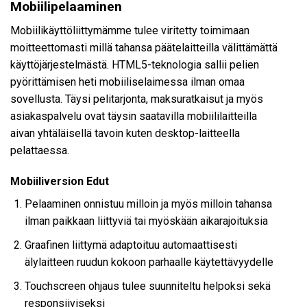
Mobiilipelaaminen
Mobiilikäyttöliittymämme tulee viritetty toimimaan
moitteettomasti millä tahansa päätelaitteilla välittämättä
käyttöjärjestelmästä. HTML5-teknologia sallii pelien
pyörittämisen heti mobiiliselaimessa ilman omaa
sovellusta. Täysi pelitarjonta, maksuratkaisut ja myös
asiakaspalvelu ovat täysin saatavilla mobiililaitteilla
aivan yhtäläisellä tavoin kuten desktop-laitteella
pelattaessa.
Mobiiliversion Edut
Pelaaminen onnistuu milloin ja myös milloin tahansa
ilman paikkaan liittyviä tai myöskään aikarajoituksia
Graafinen liittymä adaptoituu automaattisesti
älylaitteen ruudun kokoon parhaalle käytettävyydelle
Touchscreen ohjaus tulee suunniteltu helpoksi sekä
responsiiviseksi