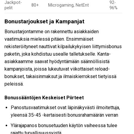
Jackpot-
92-
80+
Microgaming, NetEnt
pelit
96%
Bonustarjoukset ja Kampanjat
Bonustarjontamme on rakennettu asiakkaiden
vaatimuksia mielessä pitäen. Ensimmäiset
rekisteröityneet nauttivat kilpailukykyisen liittymisbonus
paketin, joka kohdistuu usealle talletukselle. Kanta-
asiakkaamme saavat hyödyntämään säännöllisistä
kampanjoista, joissa lukeutuvat viikottaiset reload-
bonukset, takaisinmaksut ja ilmaiskierrokset tietyissä
peleissä.
Bonussääntöjen Keskeiset Piirteet
Panostusvaatimukset ovat läpinäkyvästi ilmoitettuja,
yleensä 35-45 -kertaisesti bonusrahamäärän verran
Ylärajapanos bonusetuuden käytön vaiheessa tulee
rajattu turvallisuussyistä