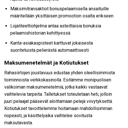
Maksimitransaktiot bonuspelaamisella ansaituille
määritellään yksittäisen promootion osalta erikseen
Lojaliteettiohjelma antaa asteittaisia bonuksia
pelaamishistorian kehittyessä
Kanta-asiakaspisteet karttuvat jokaisesta
suoritetuista pelierästä automaattisesti
Maksumenetelmät ja Kotiutukset
Rahasiirtojen joustavuus edustaa yhden oleellisimmista
toiminnoista verkkokasinolla. Esitämme monipuolisen
valikoiman maksumenetelmiä, jotka kaikki vastaavat
vaihtelevia tarpeita. Talletukset toteutetaan heti, jolloin
juuri pelaajat pääsevät aloittamaan pelejä viivytyksettä.
Kotiutukset tavoittelemme hoitamaan mahdollisimman
nopeasti, ja käsittelyaika vaihtelee sovitusta
maksutavasta.