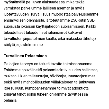
myöntämällä peliluvan alaisuudessa, mikä tekijä
varmistaa palvelumme laillisen aseman ja myös
luotettavuuden. Turvallisuus muodostaa palvelussamme
ensiarvoisen olennaista, ja toteutamme 256-bitin SSL-
suojausta jokaisen käyttäjätiedon suojaamiseen. Kaikki
taloudelliset taloudelliset rahansiirrot kulkevat
turvallisten järjestelmien kautta, eikä maksukorttitietoja
säilytä järjestelmiimme.
Turvallinen Pelaaminen
Pelaajien terveys on tärkeä tavoite toiminnassamme.
Esitämme apuvälineitä pelaamisaktiivisuuden hallintaan,
mukaan lukien talletusrajat, häviörajat, istuntoajastimet
sekä myös mahdollisuuden väliaikaiseen tai jatkuvaan
itsesulkuun. Kumppaneinamme toimivat addiktiota
torjuvat tahot, joihin tukeen ohjaamme tarvittaessa
pelaajia.