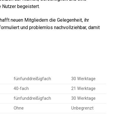
e Nutzer begeistert.
fft neuen Mitgliedern die Gelegenheit, ihr
formuliert und problemlos nachvollziehbar, damit
fünfunddreißigfach
30 Werktage
40-fach
21 Werktage
fünfunddreißigfach
30 Werktage
Ohne
Unbegrenzt