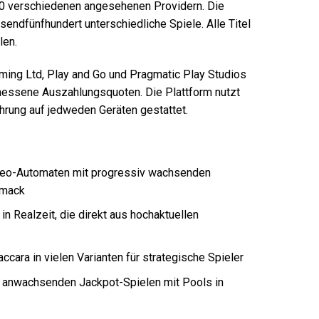
60 verschiedenen angesehenen Providern. Die
sendfünfhundert unterschiedliche Spiele. Alle Titel
len.
ming Ltd, Play and Go und Pragmatic Play Studios
emessene Auszahlungsquoten. Die Plattform nutzt
rung auf jedweden Geräten gestattet.
ideo-Automaten mit progressiv wachsenden
chmack
n Realzeit, die direkt aus hochaktuellen
ccara in vielen Varianten für strategische Spieler
 anwachsenden Jackpot-Spielen mit Pools in