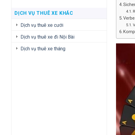
Siche
R
DỊCH VỤ THUÊ XE KHÁC
Verbe
Dịch vụ thuê xe cưới
V
Kompe
Dịch vụ thuê xe đi Nội Bài
Dịch vụ thuê xe tháng