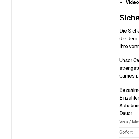
Video
Siche
Die Siche
die dem 
Ihre ver
Unser Cas
strengst
Games pe
Bezahlm
Einzahle
Abhebun
Dauer
Visa / Ma
Sofort