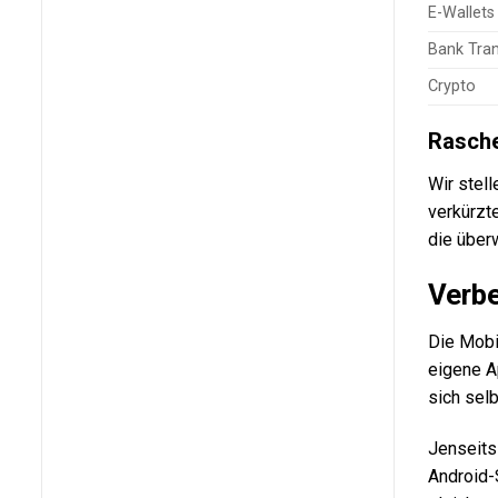
E-Wallets
Bank Tran
Crypto
Rasche
Wir stel
verkürzte
die über
Verbe
Die Mobi
eigene A
sich sel
Jenseits
Android-