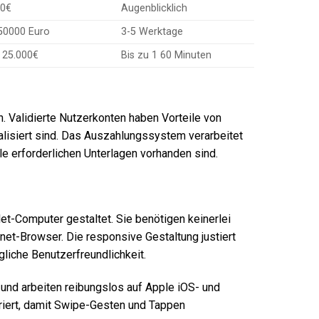
00€
Augenblicklich
 50000 Euro
3-5 Werktage
 25.000€
Bis zu 1 60 Minuten
. Validierte Nutzerkonten haben Vorteile von
nalisiert sind. Das Auszahlungssystem verarbeitet
le erforderlichen Unterlagen vorhanden sind.
et-Computer gestaltet. Sie benötigen keinerlei
et-Browser. Die responsive Gestaltung justiert
liche Benutzerfreundlichkeit.
und arbeiten reibungslos auf Apple iOS- und
griert, damit Swipe-Gesten und Tappen