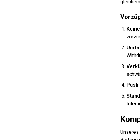
gleicher
Vorzüg
Keine
vorz
Umfa
Withd
Verkü
schwä
Push 
Stand
Inter
Komp
Unseres 
Verfügung