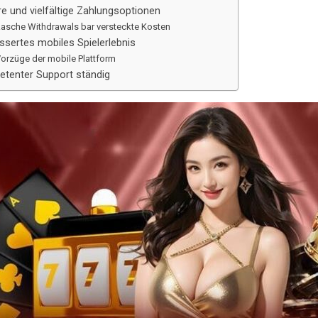
re und vielfältige Zahlungsoptionen
asche Withdrawals bar versteckte Kosten
ssertes mobiles Spielerlebnis
orzüge der mobile Plattform
tenter Support ständig