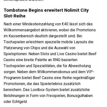
Tombstone Begins erweitert Nolimit City
Slot-Reihe
Nach einer Mindest­einzahlung von €40 lässt sich das
Willkommensangebot aktivieren, wobei die Promotions
im Kassenbereich deutlich dargestellt sind. Bei
Tischspielen erleichtern spezielle mobile Layouts die
Platzierung von Chips und die Auswahl von
Spieloptionen. Neben Slots und Live Casino bietet Beef
Casino eine breite Palette an RNG-basierten
Tischspielen und Spezialitäten, die für Abwechslung
sorgen. Neben dem Willkommensbonus und dem VIP-
Programm bietet Beef Casino eine Reihe regelmäßiger
Promotionen, die das Spielerlebnis zusätzlich
bereichern. Das Lootbox-System bietet zusätzliche
Belohnungen in Form von Freispielen, Bonusguthaben
oder Echtgeld.