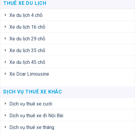
THUÊ XE DU LỊCH
Xe du lịch 4 chỗ
Xe du lịch 16 chỗ
Xe du lịch 29 chỗ
Xe du lịch 35 chỗ
Xe du lịch 45 chỗ
Xe Dcar Limousine
DỊCH VỤ THUÊ XE KHÁC
Dịch vụ thuê xe cưới
Dịch vụ thuê xe đi Nội Bài
Dịch vụ thuê xe tháng