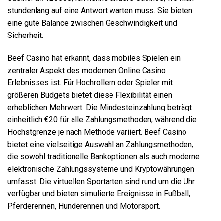
stundenlang auf eine Antwort warten muss. Sie bieten
eine gute Balance zwischen Geschwindigkeit und
Sicherheit.
Beef Casino hat erkannt, dass mobiles Spielen ein
zentraler Aspekt des modernen Online Casino
Erlebnisses ist. Für Hochrollern oder Spieler mit
größeren Budgets bietet diese Flexibilität einen
erheblichen Mehrwert. Die Mindesteinzahlung beträgt
einheitlich €20 für alle Zahlungsmethoden, während die
Höchstgrenze je nach Methode variiert. Beef Casino
bietet eine vielseitige Auswahl an Zahlungsmethoden,
die sowohl traditionelle Bankoptionen als auch moderne
elektronische Zahlungssysteme und Kryptowährungen
umfasst. Die virtuellen Sportarten sind rund um die Uhr
verfügbar und bieten simulierte Ereignisse in Fußball,
Pferderennen, Hunderennen und Motorsport.