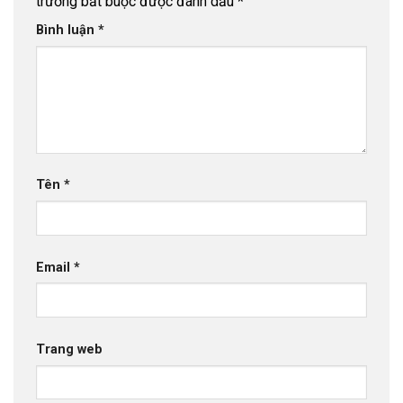
trường bắt buộc được đánh dấu
*
Bình luận
*
Tên
*
Email
*
Trang web