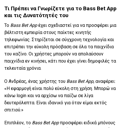
Τι Πρέπει να Γνωρίζετε για το Bass Bet App
και τις Δυνατότητές του
Το
Bass Bet App
έχει σχεδιαστεί για να προσφέρει μια
βέλτιστη εμπειρία στους παίκτες κινητής
τηλεφωνίας. Στηρίζεται σε σύγχρονη τεχνολογία και
επιτρέπει την εύκολη πρόσβαση σε όλα τα παιχνίδια
του καζίνο. Οι χρήστες μπορούν να απολαύσουν
παιχνίδια εν κινήσει, κάτι που έχει γίνει δημοφιλές τα
τελευταία χρόνια.
Ο Ανδρέας, ένας χρήστης του
Bass Bet App
, αναφέρει:
«Η εφαρμογή είναι πολύ εύκολη στη χρήση. Μπορώ να
κάνω login και να αρχίσω να παίζω σε λίγα
δευτερόλεπτα. Είναι ιδανικό για όταν είμαι εκτός
σπιτιού.»
Επιπλέον, το
Bass Bet App
προσφέρει ειδικά μπόνους