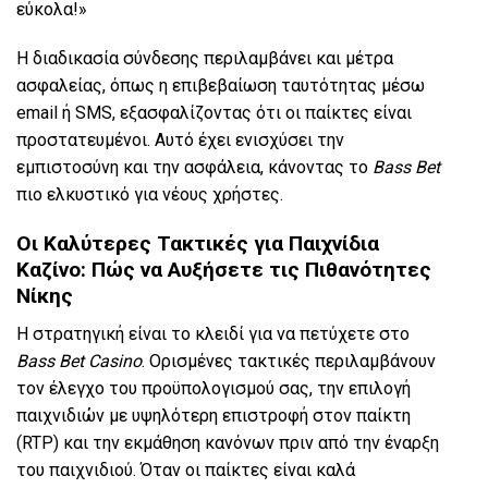
εύκολα!»
Η διαδικασία σύνδεσης περιλαμβάνει και μέτρα
ασφαλείας, όπως η επιβεβαίωση ταυτότητας μέσω
email ή SMS, εξασφαλίζοντας ότι οι παίκτες είναι
προστατευμένοι. Αυτό έχει ενισχύσει την
εμπιστοσύνη και την ασφάλεια, κάνοντας το
Bass Bet
πιο ελκυστικό για νέους χρήστες.
Οι Καλύτερες Τακτικές για Παιχνίδια
Καζίνο: Πώς να Αυξήσετε τις Πιθανότητες
Νίκης
Η στρατηγική είναι το κλειδί για να πετύχετε στο
Bass Bet Casino
. Ορισμένες τακτικές περιλαμβάνουν
τον έλεγχο του προϋπολογισμού σας, την επιλογή
παιχνιδιών με υψηλότερη επιστροφή στον παίκτη
(RTP) και την εκμάθηση κανόνων πριν από την έναρξη
του παιχνιδιού. Όταν οι παίκτες είναι καλά