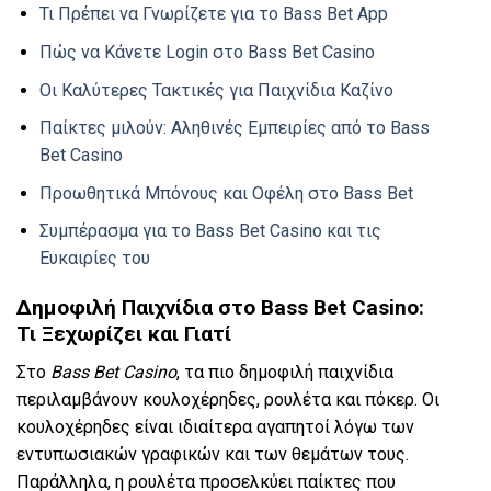
Τι Πρέπει να Γνωρίζετε για το Bass Bet App
Πώς να Κάνετε Login στο Bass Bet Casino
Οι Καλύτερες Τακτικές για Παιχνίδια Καζίνο
Παίκτες μιλούν: Αληθινές Εμπειρίες από το Bass
Bet Casino
Προωθητικά Μπόνους και Οφέλη στο Bass Bet
Συμπέρασμα για το Bass Bet Casino και τις
Ευκαιρίες του
Δημοφιλή Παιχνίδια στο Bass Bet Casino:
Τι Ξεχωρίζει και Γιατί
Στο
Bass Bet Casino
, τα πιο δημοφιλή παιχνίδια
περιλαμβάνουν κουλοχέρηδες, ρουλέτα και πόκερ. Οι
κουλοχέρηδες είναι ιδιαίτερα αγαπητοί λόγω των
εντυπωσιακών γραφικών και των θεμάτων τους.
Παράλληλα, η ρουλέτα προσελκύει παίκτες που