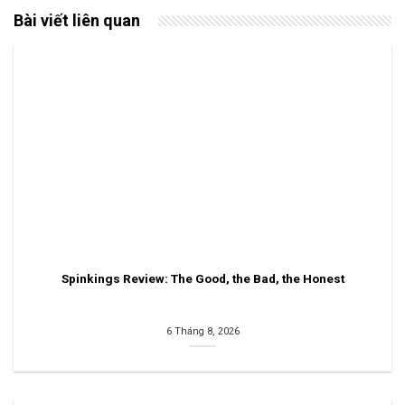
Bài viết liên quan
Spinkings Review: The Good, the Bad, the Honest
6 Tháng 8, 2026