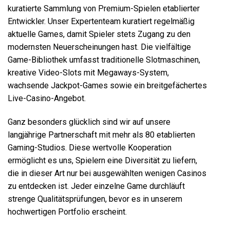
kuratierte Sammlung von Premium-Spielen etablierter
Entwickler. Unser Expertenteam kuratiert regelmäßig
aktuelle Games, damit Spieler stets Zugang zu den
modernsten Neuerscheinungen hast. Die vielfältige
Game-Bibliothek umfasst traditionelle Slotmaschinen,
kreative Video-Slots mit Megaways-System,
wachsende Jackpot-Games sowie ein breitgefächertes
Live-Casino-Angebot.
Ganz besonders glücklich sind wir auf unsere
langjährige Partnerschaft mit mehr als 80 etablierten
Gaming-Studios. Diese wertvolle Kooperation
ermöglicht es uns, Spielern eine Diversität zu liefern,
die in dieser Art nur bei ausgewählten wenigen Casinos
zu entdecken ist. Jeder einzelne Game durchläuft
strenge Qualitätsprüfungen, bevor es in unserem
hochwertigen Portfolio erscheint.