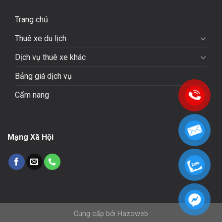
Trang chủ
Thuê xe du lịch
Dịch vụ thuê xe khác
Bảng giá dịch vụ
Cẩm nang
Mạng Xã Hội
Cung cấp bởi
Hazoweb