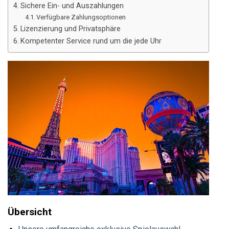
Sichere Ein- und Auszahlungen
Verfügbare Zahlungsoptionen
Lizenzierung und Privatsphäre
Kompetenter Service rund um die jede Uhr
Übersicht