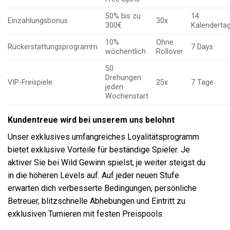
50% bis zu
14
Einzahlungsbonus
30x
300€
Kalenderta
10%
Ohne
Rückerstattungsprogramm
7 Days
wöchentlich
Rollover
50
Drehungen
VIP-Freispiele
25x
7 Tage
jeden
Wochenstart
Kundentreue wird bei unserem uns belohnt
Unser exklusives umfangreiches Loyalitätsprogramm
bietet exklusive Vorteile für beständige Spieler. Je
aktiver Sie bei Wild Gewinn spielst, je weiter steigst du
in die höheren Levels auf. Auf jeder neuen Stufe
erwarten dich verbesserte Bedingungen, persönliche
Betreuer, blitzschnelle Abhebungen und Eintritt zu
exklusiven Turnieren mit festen Preispools.