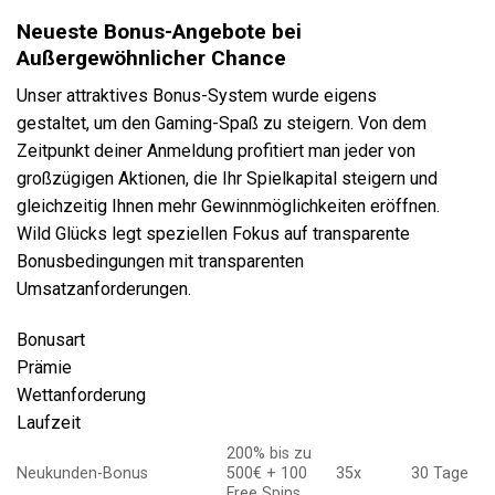
Neueste Bonus-Angebote bei
Außergewöhnlicher Chance
Unser attraktives Bonus-System wurde eigens
gestaltet, um den Gaming-Spaß zu steigern. Von dem
Zeitpunkt deiner Anmeldung profitiert man jeder von
großzügigen Aktionen, die Ihr Spielkapital steigern und
gleichzeitig Ihnen mehr Gewinnmöglichkeiten eröffnen.
Wild Glücks legt speziellen Fokus auf transparente
Bonusbedingungen mit transparenten
Umsatzanforderungen.
Bonusart
Prämie
Wettanforderung
Laufzeit
200% bis zu
Neukunden-Bonus
500€ + 100
35x
30 Tage
Free Spins