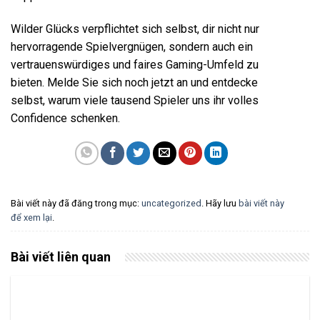
Wilder Glücks verpflichtet sich selbst, dir nicht nur
hervorragende Spielvergnügen, sondern auch ein
vertrauenswürdiges und faires Gaming-Umfeld zu
bieten. Melde Sie sich noch jetzt an und entdecke
selbst, warum viele tausend Spieler uns ihr volles
Confidence schenken.
Bài viết này đã đăng trong mục:
uncategorized
. Hãy lưu
bài viết này
để xem lại
.
Bài viết liên quan