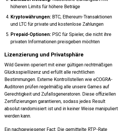
höheren Limits für höhere Beträge
Kryptowährungen:
BTC, Ethereum-Transaktionen
und LTC für private und kostenlose Zahlungen
Prepaid-Optionen:
PSC für Spieler, die nicht ihre
privaten Informationen preisgeben möchten
Lizenzierung und Privatsphäre
Wild Gewinn operiert mit einer gültigen rechtmäßigen
Glücksspiellizenz und erfüllt alle rechtlichen
Bestimmungen. Externe Kontrollstellen wie eCOGRA-
Auditoren prüfen regelmäßig alle unsere Games auf
Gerechtigkeit und Zufallsgeneratoren. Diese offiziellen
Zertifizierungen garantieren, sodass jedes Result
absolut randomisiert ist und in keiner Weise manipuliert
werden kann.
Ein nachgewiesener Fact: Die gemittelte RTP-Rate