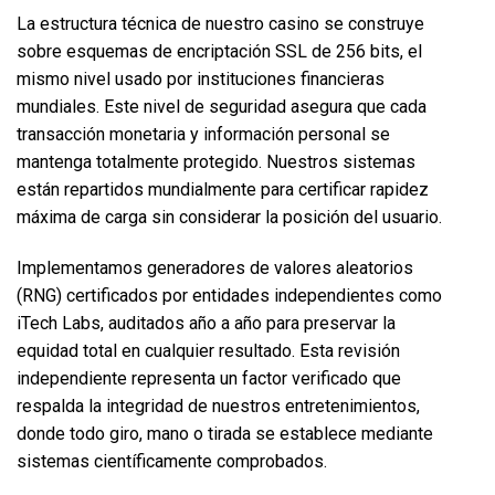
La estructura técnica de nuestro casino se construye
sobre esquemas de encriptación SSL de 256 bits, el
mismo nivel usado por instituciones financieras
mundiales. Este nivel de seguridad asegura que cada
transacción monetaria y información personal se
mantenga totalmente protegido. Nuestros sistemas
están repartidos mundialmente para certificar rapidez
máxima de carga sin considerar la posición del usuario.
Implementamos generadores de valores aleatorios
(RNG) certificados por entidades independientes como
iTech Labs, auditados año a año para preservar la
equidad total en cualquier resultado. Esta revisión
independiente representa un factor verificado que
respalda la integridad de nuestros entretenimientos,
donde todo giro, mano o tirada se establece mediante
sistemas científicamente comprobados.