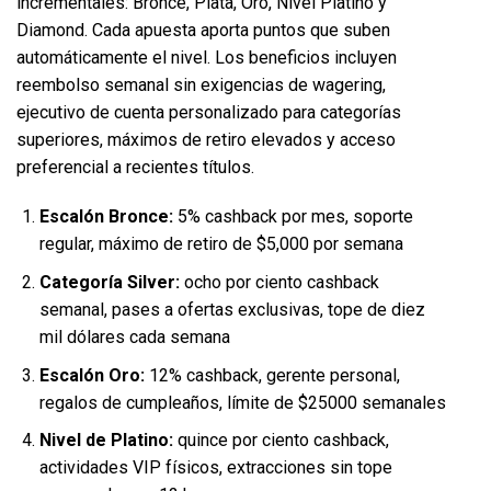
incrementales: Bronce, Plata, Oro, Nivel Platino y
Diamond. Cada apuesta aporta puntos que suben
automáticamente el nivel. Los beneficios incluyen
reembolso semanal sin exigencias de wagering,
ejecutivo de cuenta personalizado para categorías
superiores, máximos de retiro elevados y acceso
preferencial a recientes títulos.
Escalón Bronce:
5% cashback por mes, soporte
regular, máximo de retiro de $5,000 por semana
Categoría Silver:
ocho por ciento cashback
semanal, pases a ofertas exclusivas, tope de diez
mil dólares cada semana
Escalón Oro:
12% cashback, gerente personal,
regalos de cumpleaños, límite de $25000 semanales
Nivel de Platino:
quince por ciento cashback,
actividades VIP físicos, extracciones sin tope