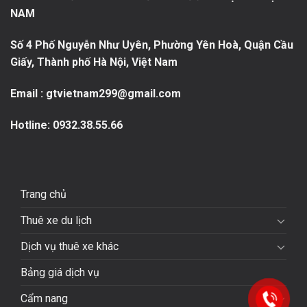
NAM
Số 4 Phố Nguyễn Như Uyên, Phường Yên Hoà, Quận Cầu
Giấy, Thành phố Hà Nội, Việt Nam
Email : gtvietnam299@gmail.com
Hotline:
0932.38.55.66
Trang chủ
Thuê xe du lịch
Dịch vụ thuê xe khác
Bảng giá dịch vụ
Cẩm nang