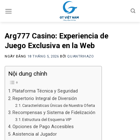
Chuyển
đến
nội
dung
Arg777 Casino: Experiencia de
Juego Exclusiva en la Web
NGÀY ĐĂNG
18 THÁNG 5, 2026
BỞI
QUANTRIHAZO
Nội dung chính
Plataforma Técnica y Seguridad
Repertorio Integral de Diversión
Características Únicas de Nuestra Oferta
Recompensas y Sistema de Fidelización
Estructura del Esquema VIP
Opciones de Pago Accesibles
Asistencia al Jugador