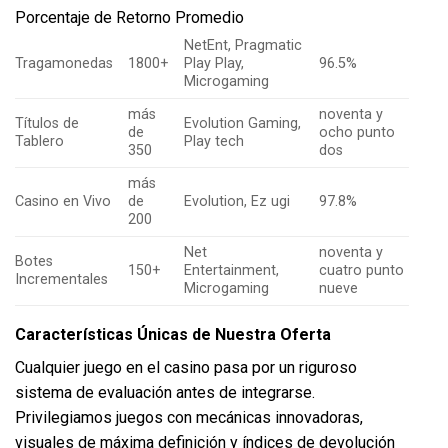
Porcentaje de Retorno Promedio
NetEnt, Pragmatic
Tragamonedas
1800+
Play Play,
96.5%
Microgaming
más
noventa y
Títulos de
Evolution Gaming,
de
ocho punto
Tablero
Play tech
350
dos
más
Casino en Vivo
de
Evolution, Ez ugi
97.8%
200
Net
noventa y
Botes
150+
Entertainment,
cuatro punto
Incrementales
Microgaming
nueve
Características Únicas de Nuestra Oferta
Cualquier juego en el casino pasa por un riguroso
sistema de evaluación antes de integrarse.
Privilegiamos juegos con mecánicas innovadoras,
visuales de máxima definición y índices de devolución