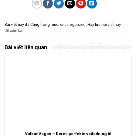
Bài viết này đã đăng trong mục:
uncategorized
. Hãy lưu
bài viết này
để xem lại
.
Bài viết liên quan
VulkanVegas – Deres perfekte veiledning til