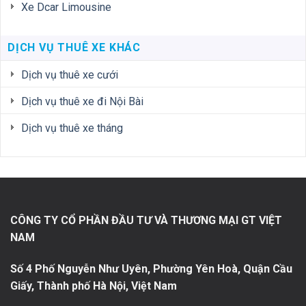
Xe Dcar Limousine
DỊCH VỤ THUÊ XE KHÁC
Dịch vụ thuê xe cưới
Dịch vụ thuê xe đi Nội Bài
Dịch vụ thuê xe tháng
CÔNG TY CỔ PHẦN ĐẦU TƯ VÀ THƯƠNG MẠI GT VIỆT
NAM
Số 4 Phố Nguyễn Như Uyên, Phường Yên Hoà, Quận Cầu
Giấy, Thành phố Hà Nội, Việt Nam