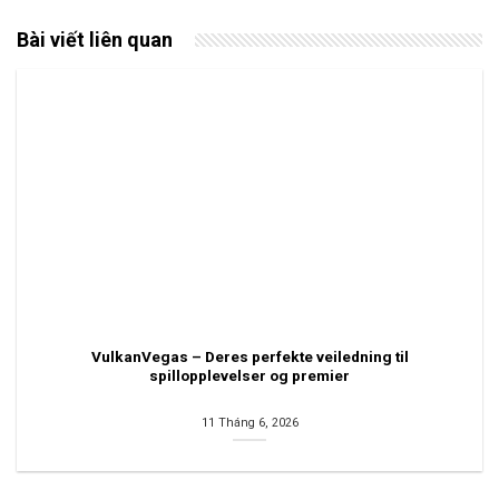
Bài viết liên quan
VulkanVegas – Deres perfekte veiledning til
spillopplevelser og premier
11 Tháng 6, 2026