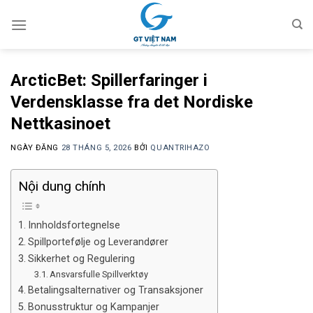
Chuyển
đến
nội
dung
ArcticBet: Spillerfaringer i
Verdensklasse fra det Nordiske
Nettkasinoet
NGÀY ĐĂNG
28 THÁNG 5, 2026
BỞI
QUANTRIHAZO
Nội dung chính
Innholdsfortegnelse
Spillportefølje og Leverandører
Sikkerhet og Regulering
Ansvarsfulle Spillverktøy
Betalingsalternativer og Transaksjoner
Bonusstruktur og Kampanjer