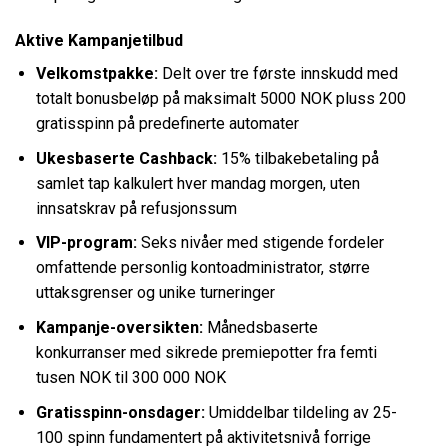
Aktive Kampanjetilbud
Velkomstpakke:
Delt over tre første innskudd med
totalt bonusbeløp på maksimalt 5000 NOK pluss 200
gratisspinn på predefinerte automater
Ukesbaserte Cashback:
15% tilbakebetaling på
samlet tap kalkulert hver mandag morgen, uten
innsatskrav på refusjonssum
VIP-program:
Seks nivåer med stigende fordeler
omfattende personlig kontoadministrator, større
uttaksgrenser og unike turneringer
Kampanje-oversikten:
Månedsbaserte
konkurranser med sikrede premiepotter fra femti
tusen NOK til 300 000 NOK
Gratisspinn-onsdager:
Umiddelbar tildeling av 25-
100 spinn fundamentert på aktivitetsnivå forrige