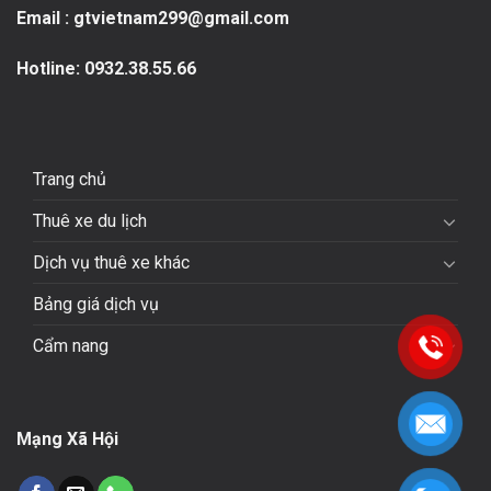
Email : gtvietnam299@gmail.com
Hotline:
0932.38.55.66
Trang chủ
Thuê xe du lịch
Dịch vụ thuê xe khác
Bảng giá dịch vụ
Cẩm nang
Mạng Xã Hội