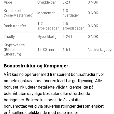
Vipps
Umiddelbar
0-2 t
0 NOK
Kredittkort
1-3
Momentan
0 NOK
(Visa/Mastercard)
hverdager
1-2
2-5
Bank transfer
0 NOK
arbeidsdager
arbeidsdager
Trustly
Øyeblikkelig
0-24 t
0 NOK
Kryptovaluta
(Bitcoin,
15-30 min
1-6 t
Nettverksgebyr
Ethereum)
Bonusstruktur og Kampanjer
Vårt kasino opererer med transparent bonusstruktur hvor
omsetningskrav spesifiseres klart før godkjenning. Alle
bonuser inkluderer detaljerte vilkår tilgjengelige på
bokmål, uten usynlige klausuler eller utfordrende
betingelser. Brukere kan beslutte å avslutte
bonusmottak varig via brukerinnstillinger dersom ønsket
er å spilling utelukkende med egne midler.