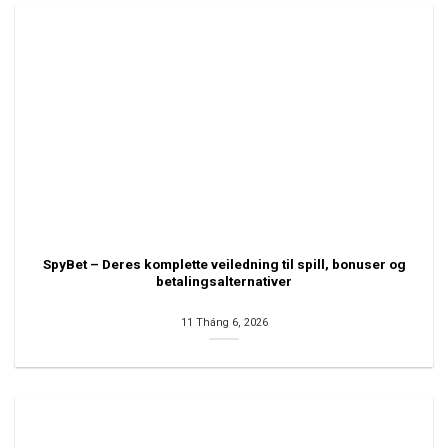
SpyBet – Deres komplette veiledning til spill, bonuser og
betalingsalternativer
11 Tháng 6, 2026