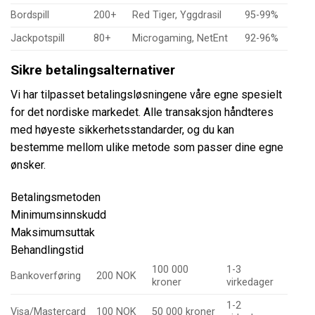
Bordspill
200+
Red Tiger, Yggdrasil
95-99%
Jackpotspill
80+
Microgaming, NetEnt
92-96%
Sikre betalingsalternativer
Vi har tilpasset betalingsløsningene våre egne spesielt
for det nordiske markedet. Alle transaksjon håndteres
med høyeste sikkerhetsstandarder, og du kan
bestemme mellom ulike metode som passer dine egne
ønsker.
Betalingsmetoden
Minimumsinnskudd
Maksimumsuttak
Behandlingstid
100 000
1-3
Bankoverføring
200 NOK
kroner
virkedager
1-2
Visa/Mastercard
100 NOK
50 000 kroner