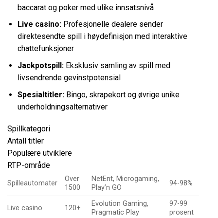
baccarat og poker med ulike innsatsnivå
Live casino:
Profesjonelle dealere sender
direktesendte spill i høydefinisjon med interaktive
chattefunksjoner
Jackpotspill:
Eksklusiv samling av spill med
livsendrende gevinstpotensial
Spesialtitler:
Bingo, skrapekort og øvrige unike
underholdningsalternativer
Spillkategori
Antall titler
Populære utviklere
RTP-område
Over
NetEnt, Microgaming,
Spilleautomater
94-98%
1500
Play’n GO
Evolution Gaming,
97-99
Live casino
120+
Pragmatic Play
prosent