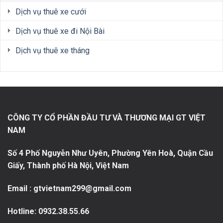
Dịch vụ thuê xe cưới
Dịch vụ thuê xe đi Nội Bài
Dịch vụ thuê xe tháng
CÔNG TY CỔ PHẦN ĐẦU TƯ VÀ THƯƠNG MẠI GT VIỆT
NAM
Số 4 Phố Nguyễn Như Uyên, Phường Yên Hoà, Quận Cầu
Giấy, Thành phố Hà Nội, Việt Nam
Email : gtvietnam299@gmail.com
Hotline:
0932.38.55.66