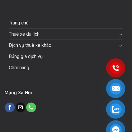
Trang chủ
Thuê xe du lịch
Dịch vụ thuê xe khác
Bảng giá dịch vụ
Cẩm nang
Mạng Xã Hội