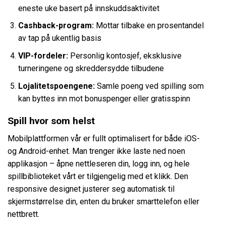
eneste uke basert på innskuddsaktivitet
Cashback-program:
Mottar tilbake en prosentandel
av tap på ukentlig basis
VIP-fordeler:
Personlig kontosjef, eksklusive
turneringene og skreddersydde tilbudene
Lojalitetspoengene:
Samle poeng ved spilling som
kan byttes inn mot bonuspenger eller gratisspinn
Spill hvor som helst
Mobilplattformen vår er fullt optimalisert for både iOS-
og Android-enhet. Man trenger ikke laste ned noen
applikasjon – åpne nettleseren din, logg inn, og hele
spillbiblioteket vårt er tilgjengelig med et klikk. Den
responsive designet justerer seg automatisk til
skjermstørrelse din, enten du bruker smarttelefon eller
nettbrett.