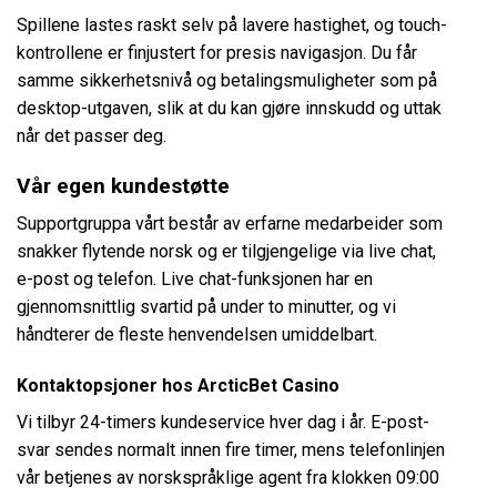
Spillene lastes raskt selv på lavere hastighet, og touch-
kontrollene er finjustert for presis navigasjon. Du får
samme sikkerhetsnivå og betalingsmuligheter som på
desktop-utgaven, slik at du kan gjøre innskudd og uttak
når det passer deg.
Vår egen kundestøtte
Supportgruppa vårt består av erfarne medarbeider som
snakker flytende norsk og er tilgjengelige via live chat,
e-post og telefon. Live chat-funksjonen har en
gjennomsnittlig svartid på under to minutter, og vi
håndterer de fleste henvendelsen umiddelbart.
Kontaktopsjoner hos ArcticBet Casino
Vi tilbyr 24-timers kundeservice hver dag i år. E-post-
svar sendes normalt innen fire timer, mens telefonlinjen
vår betjenes av norskspråklige agent fra klokken 09:00