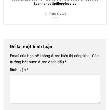
Spennende Spillopplevelse
11 Tháng 6, 2026
Để lại một bình luận
Email của bạn sẽ không được hiển thị công khai.
Các
trường bắt buộc được đánh dấu
*
Bình luận
*