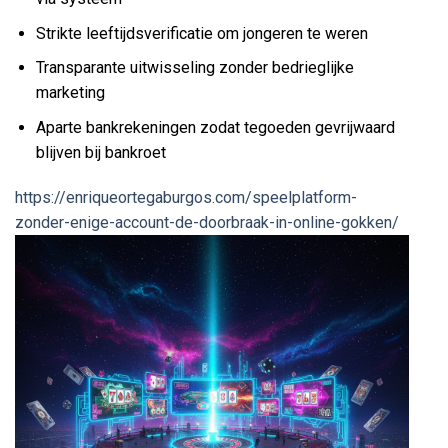
Strikte leeftijdsverificatie om jongeren te weren
Transparante uitwisseling zonder bedrieglijke
marketing
Aparte bankrekeningen zodat tegoeden gevrijwaard
blijven bij bankroet
https://enriqueortegaburgos.com/speelplatform-
zonder-enige-account-de-doorbraak-in-online-gokken/