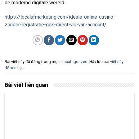
de moderne digitale wereld.
https://localafmarketing.com/ideale-online-casino-
zonder-registratie-gok-direct-vrij-van-account/
Bài viết này đã đăng trong mục:
uncategorized
. Hãy lưu
bài viết này
để xem lại
.
Bài viết liên quan