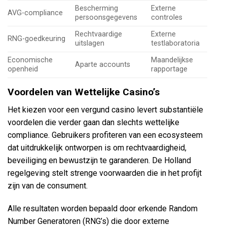
Bescherming
Externe
AVG-compliance
persoonsgegevens
controles
Rechtvaardige
Externe
RNG-goedkeuring
uitslagen
testlaboratoria
Economische
Maandelijkse
Aparte accounts
openheid
rapportage
Voordelen van Wettelijke Casino’s
Het kiezen voor een vergund casino levert substantiële
voordelen die verder gaan dan slechts wettelijke
compliance. Gebruikers profiteren van een ecosysteem
dat uitdrukkelijk ontworpen is om rechtvaardigheid,
beveiliging en bewustzijn te garanderen. De Holland
regelgeving stelt strenge voorwaarden die in het profijt
zijn van de consument.
Alle resultaten worden bepaald door erkende Random
Number Generatoren (RNG’s) die door externe