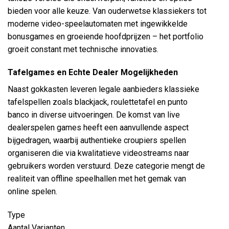
bieden voor alle keuze. Van ouderwetse klassiekers tot
moderne video-speelautomaten met ingewikkelde
bonusgames en groeiende hoofdprijzen – het portfolio
groeit constant met technische innovaties.
Tafelgames en Echte Dealer Mogelijkheden
Naast gokkasten leveren legale aanbieders klassieke
tafelspellen zoals blackjack, roulettetafel en punto
banco in diverse uitvoeringen. De komst van live
dealerspelen games heeft een aanvullende aspect
bijgedragen, waarbij authentieke croupiers spellen
organiseren die via kwalitatieve videostreams naar
gebruikers worden verstuurd. Deze categorie mengt de
realiteit van offline speelhallen met het gemak van
online spelen.
Type
Aantal Varianten