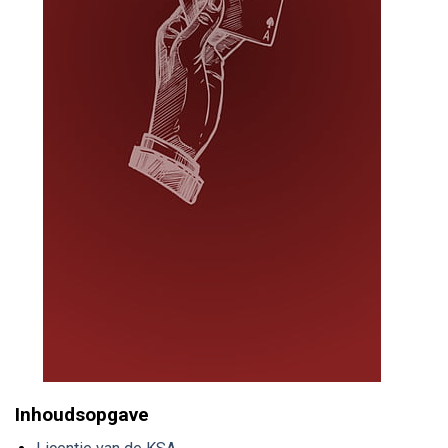
Inhoudsopgave